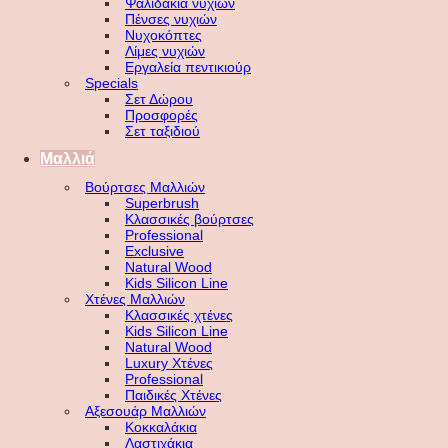
Ψαλιδάκια νυχιών
Πένσες νυχιών
Νυχοκόπτες
Λίμες νυχιών
Εργαλεία πεντικιούρ
Specials
Σετ Δώρου
Προσφορές
Σετ ταξιδιού
Μαλλιά
Βούρτσες Μαλλιών
Superbrush
Κλασσικές βούρτσες
Professional
Exclusive
Natural Wood
Kids Silicon Line
Χτένες Μαλλιών
Κλασσικές χτένες
Kids Silicon Line
Natural Wood
Luxury Χτένες
Professional
Παιδικές Χτένες
Αξεσουάρ Μαλλιών
Κοκκαλάκια
Λαστιχάκια