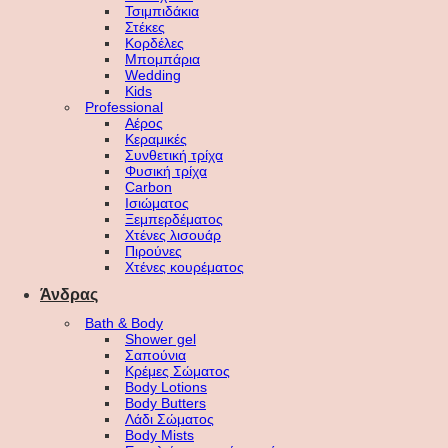
Τσιμπιδάκια
Στέκες
Κορδέλες
Μπομπάρια
Wedding
Kids
Professional
Αέρος
Κεραμικές
Συνθετική τρίχα
Φυσική τρίχα
Carbon
Ισιώματος
Ξεμπερδέματος
Χτένες λισουάρ
Πιρούνες
Χτένες κουρέματος
Άνδρας
Bath & Body
Shower gel
Σαπούνια
Κρέμες Σώματος
Body Lotions
Body Butters
Λάδι Σώματος
Body Mists