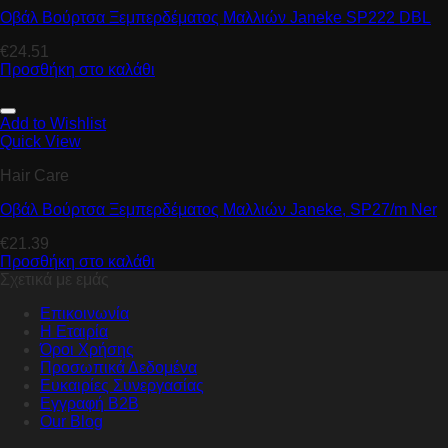
Οβάλ Βούρτσα Ξεμπερδέματος Μαλλιών Janeke SP222 DBL
€
24.51
Προσθήκη στο καλάθι
Add to Wishlist
Quick View
Hair Care
Οβάλ Βούρτσα Ξεμπερδέματος Μαλλιών Janeke, SP27/m Ner
€
21.39
Προσθήκη στο καλάθι
Σχετικά με εμάς
Επικοινωνία
Η Εταιρία
Όροι Χρήσης
Προσωπικά Δεδομένα
Ευκαιρίες Συνεργασίας
Εγγραφή B2B
Our Blog