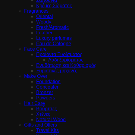
Σαπούνια
Κρέμες Σώματος
Fragrances
Oriental
Woody
Fresh/Aromatic
Leather
Luxury perfumes
Eau de Cologne
Face Care
Προϊόντα Ξυρίσματος
Λάδι ξυρίσματος
Ενυδάτωση και Καθαρισμός
Ξυριστικές μηχανές
Make Over
Foundation
Concealer
Bronzer
Powders
Hair Care
Βούρτσες
Χτένες
Natural Wood
Gifts and Offers
Travel Kits