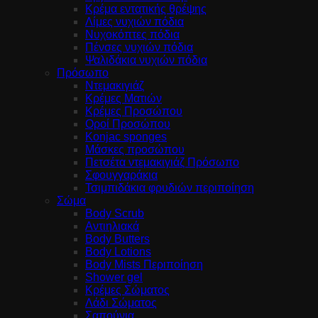
Κρέμα εντατικής θρέψης
Λίμες νυχιών πόδια
Νυχοκόπτες πόδια
Πένσες νυχιών πόδια
Ψαλιδάκια νυχιών πόδια
Πρόσωπο
Ντεμακιγιάζ
Κρέμες Ματιών
Κρέμες Προσώπου
Οροί Προσώπου
Konjac sponges
Μάσκες προσώπου
Πετσέτα ντεμακιγιάζ Πρόσωπο
Σφουγγαράκια
Τσιμπιδάκια φρυδιών περιποίηση
Σώμα
Body Scrub
Αντιηλιακά
Body Butters
Body Lotions
Body Mists Περιποίηση
Shower gel
Κρέμες Σώματος
Λάδι Σώματος
Σαπούνια