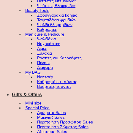
Πετσέτες Ντεμακιγιάζ
Ψεύτικες Βλεφαρίδες
Beauty Tools
Σφουγγαράκια konjac
Τσιμπιδάκια φρυδιών
Ψαλίδι βλεφαρίδων
Καθρέφτες
Manicure & Pedicure
Ψαλιδάκια
Νυχοκόπτες
Λίμες
Ξυλάκια
Ράσπες και Καλοκόφτες
Πένσες
Διάφορα
My BAG
Νεσεσέρ
Καθρεφτάκια τσάντας
Βούρτσες τσάντας
Gifts & Offers
Mini size
Special Price
Αρώματα Sales
Μακιγιάζ Sales
Περιποίηση Προσώπου Sales
Περιποίηση Σώματος Sales
Αξεσουάρ Sales