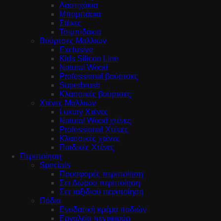
Λαστιχάκια
Μπομπάρια
Στέκες
Τσιμπιδάκια
Βούρτσες Μαλλιών
Exclusive
Kids Silicon Line
Natural Wood
Professional βούρτσες
Superbrush
Κλασσικές βούρτσες
Χτένες Μαλλιών
Luxury Χτένες
Natural Wood χτένες
Professional Χτένες
Κλασσικές χτένες
Παιδικές Χτένες
Περιποίηση
Specials
Προσφορές περιποίηση
Σετ Δώρου περιποίηση
Σετ ταξιδιού περιποίηση
Πόδια
Ενυδατική κρέμα ποδιών
Εργαλεία πεντικιούρ