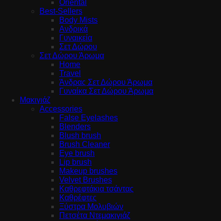
Oriental
Best-Sellers
Body Mists
Ανδρικά
Γυναικεία
Σετ Δώρου
Σετ Δώρου Άρωμα
Home
Travel
Άνδρας Σετ Δώρου Άρωμα
Γυναίκα Σετ Δώρου Άρωμα
Μακιγιάζ
Accessories
False Eyelashes
Blenders
Blush brush
Brush Cleaner
Eye brush
Lip brush
Makeup brushes
Velvet Brushes
Καθρεφτάκια τσάντας
Καθρέφτες
Ξύστρα Μολυβιών
Πετσέτα Ντεμακιγιάζ