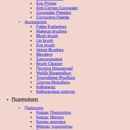
Eye Primer
Anti-Cernes Concealer
Concealer Palettes
Correcting Palette
Accessories
False Eyelashes
Makeup brushes
Blush brush
Lip brush
Eye brush
Velvet Brushes
Blenders
Σφουγγαράκια
Brush Cleaner
Πετσέτα Ντεμακιγιάζ
Ψαλίδι Βλεφαρίδων
Τσιμπιδάκια Φρυδιών
Ξύστρα Μολυβιών
Καθρέφτες
Καθρεφτάκια τσάντας
Περιποίηση
Πρόσωπο
Κρέμες Προσώπου
Κρέμες Ματιών
Konjac sponges
Μάσκες προσώπου