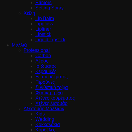
Primers
Setting Spray
Χείλη
Lip Balm
Lipgloss
Lipliner
Lipstick
Liquid Lipstick
Μαλλιά
Professional
Carbon
Αέρος
Ισιώματος
Κεραμικές
Ξεμπερδέματος
Πιρούνες
Συνθετική τρίχα
Φυσική τρίχα
Χτένες κουρέματος
Χτένες λισουάρ
Αξεσουάρ Μαλλιών
Kids
Wedding
Κοκκαλάκια
Κορδέλες