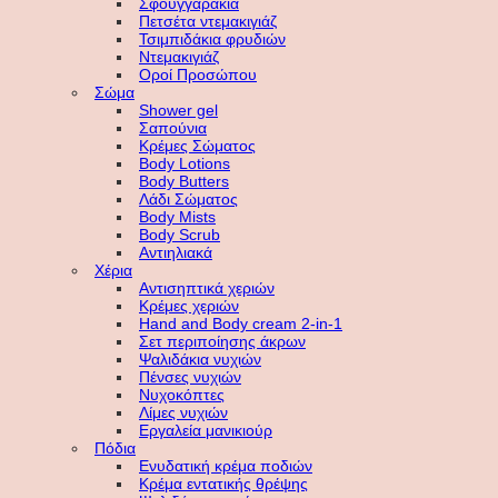
Σφουγγαράκια
Πετσέτα ντεμακιγιάζ
Τσιμπιδάκια φρυδιών
Ντεμακιγιάζ
Οροί Προσώπου
Σώμα
Shower gel
Σαπούνια
Κρέμες Σώματος
Body Lotions
Body Butters
Λάδι Σώματος
Body Mists
Body Scrub
Αντιηλιακά
Χέρια
Αντισηπτικά χεριών
Κρέμες χεριών
Hand and Body cream 2-in-1
Σετ περιποίησης άκρων
Ψαλιδάκια νυχιών
Πένσες νυχιών
Νυχοκόπτες
Λίμες νυχιών
Εργαλεία μανικιούρ
Πόδια
Ενυδατική κρέμα ποδιών
Κρέμα εντατικής θρέψης