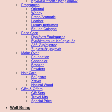
Εργαλεία περιποίησης άκρων
Fragrances
Oriental
Woody
Fresh/Aromatic
Leather
Luxury perfumes
Eau de Cologne
Face Care
Προϊόντα Ξυρίσματος
Ενυδάτωση και Καθαρισμός
Λάδι ξυρίσματος
Ξυριστικές μηχανές
Make Over
Foundation
Concealer
Bronzer
Powders
Hair Care
Βούρτσες
Χτένες
Natural Wood
Gifts & Offers
Gift Sets
Travel Kits
Special Price
Well-Being