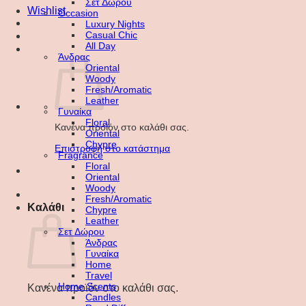
Σετ Δώρου
Wishlist
Occasion
Luxury Nights
Casual Chic
All Day
Άνδρας
Oriental
Woody
Fresh/Aromatic
Leather
Γυναίκα
Floral
Κανένα προϊόν στο καλάθι σας.
Oriental
Chypre
Επιστροφή στο κατάστημα
Fragrance
Floral
Oriental
Woody
Fresh/Aromatic
Καλάθι
Chypre
Leather
Σετ Δώρου
Άνδρας
Γυναίκα
Home
Travel
Home Scents
Κανένα προϊόν στο καλάθι σας.
Candles