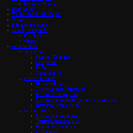
Βερνίκια Νυχιών
Best Seller
Tik Tok Made Me Buy It
Vegan
Influencer Faves
Χωρίς κατηγορία
Cruelty Free
Vegan
Accessories
Jewellery
Special Themes
Βραχιόλια
Κολιέ
Σκουλαρίκια
Make Up Tools
Πινέλα Μακιγιάζ
Σφουγγαράκια Μακιγιάζ
Ψεύτικες Βλεφαρίδες
Σφουγγαράκια καθαρισμού προσώπου
Πετσέτες Ντεμακιγιάζ
Beauty Tools
Σφουγγαράκια konjac
Τσιμπιδάκια φρυδιών
Ψαλίδι βλεφαρίδων
Καθρέφτες