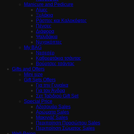
Manicure and Pedicure
Λίμες
Ξυλάκια
Ράσπες και Καλοκόφτες
Πένσες
Διάφορα
Ψαλιδάκια
Νυχοκόπτες
My BAG
Νεσεσέρ
Καθρεφτάκια τσάντας
Βούρτσες τσάντας
Gifts and Offers
Mini size
Gift Sets Offers
Για την Γυναίκα
Για τον Άνδρα
Σετ Ταξιδιού Gift Set
Special Price
Αξεσουάρ Sales
Αρώματα Sales
Μακιγιάζ Sales
Περιποίηση Προσώπου Sales
Περιποίηση Σώματος Sales
Well-Being