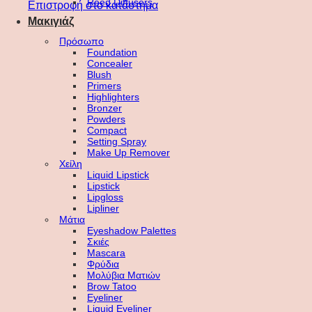
Reed Diffusers
Επιστροφή στο κατάστημα
Μακιγιάζ
Πρόσωπο
Foundation
Concealer
Blush
Primers
Highlighters
Bronzer
Powders
Compact
Setting Spray
Make Up Remover
Χείλη
Liquid Lipstick
Lipstick
Lipgloss
Lipliner
Μάτια
Eyeshadow Palettes
Σκιές
Mascara
Φρύδια
Μολύβια Ματιών
Brow Tatoo
Eyeliner
Liquid Eyeliner