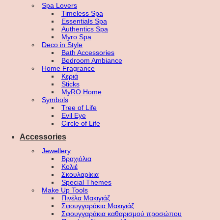
Spa Lovers
Timeless Spa
Essentials Spa
Authentics Spa
Myro Spa
Deco in Style
Bath Accessories
Bedroom Ambiance
Home Fragrance
Κεριά
Sticks
MyRO Home
Symbols
Tree of Life
Evil Eye
Circle of Life
Accessories
Jewellery
Βραχιόλια
Κολιέ
Σκουλαρίκια
Special Themes
Make Up Tools
Πινέλα Μακιγιάζ
Σφουγγαράκια Μακιγιάζ
Σφουγγαράκια καθαρισμού προσώπου