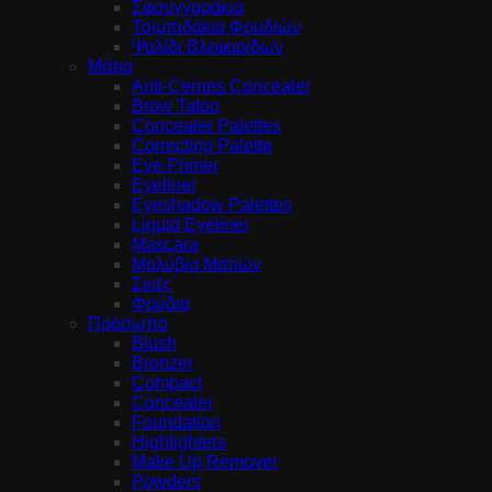
Σφουγγαράκια
Τσιμπιδάκια Φρυδιών
Ψαλίδι Βλεφαρίδων
Μάτια
Anti-Cernes Concealer
Brow Tatoo
Concealer Palettes
Correcting Palette
Eye Primer
Eyeliner
Eyeshadow Palettes
Liquid Eyeliner
Mascara
Μολύβια Ματιών
Σκιές
Φρύδια
Πρόσωπο
Blush
Bronzer
Compact
Concealer
Foundation
Highlighters
Make Up Remover
Powders