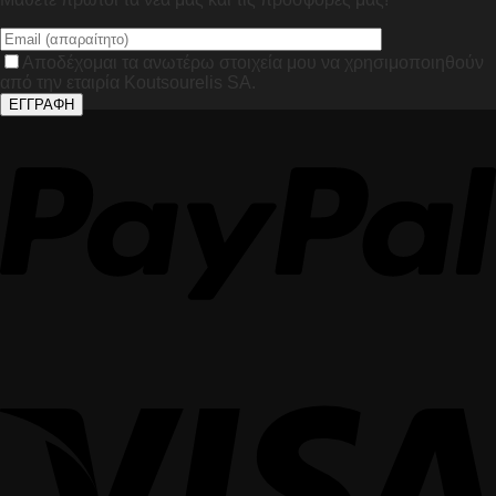
Αποδέχομαι τα ανωτέρω στοιχεία μου να χρησιμοποιηθούν
από την εταιρία Koutsourelis SA.