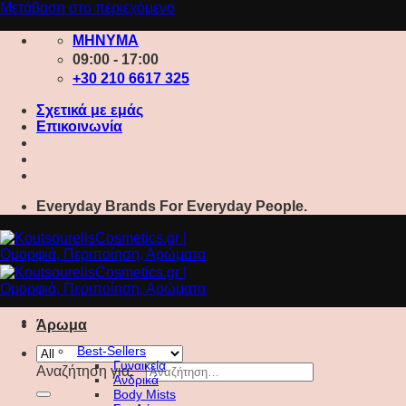
Μετάβαση στο περιεχόμενο
ΜΗΝΥΜΑ
09:00 - 17:00
+30 210 6617 325
Σχετικά με εμάς
Επικοινωνία
Everyday Brands For Everyday People.
Άρωμα
Best-Sellers
Γυναικεία
Αναζήτηση για:
Ανδρικά
Body Mists