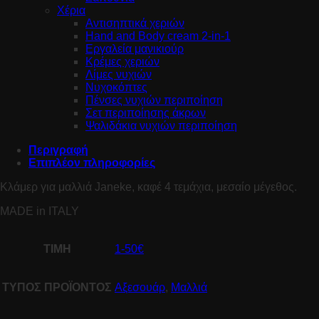
Χέρια
Αντισηπτικά χεριών
Hand and Body cream 2-in-1
Εργαλεία μανικιούρ
Κρέμες χεριών
Λίμες νυχιών
Νυχοκόπτες
Πένσες νυχιών περιποίηση
Σετ περιποίησης άκρων
Ψαλιδάκια νυχιών περιποίηση
Περιγραφή
Επιπλέον πληροφορίες
Κλάμερ για μαλλιά Janeke, καφέ 4 τεμάχια, μεσαίο μέγεθος.
MADE in ITALY
ΤΙΜΗ
1-50€
ΤΥΠΟΣ ΠΡΟΪΟΝΤΟΣ
Αξεσουάρ
,
Μαλλιά