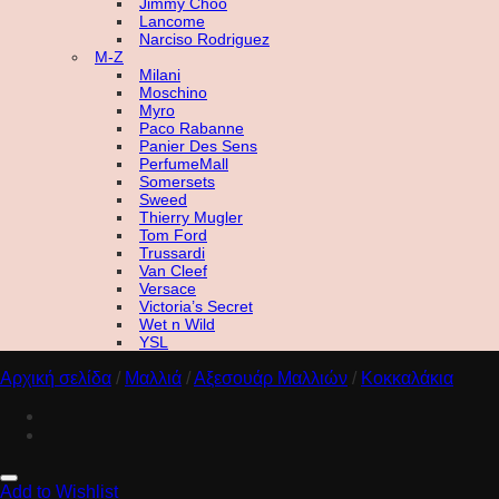
Jimmy Choo
Lancome
Narciso Rodriguez
M-Z
Milani
Moschino
Myro
Paco Rabanne
Panier Des Sens
PerfumeMall
Somersets
Sweed
Thierry Mugler
Tom Ford
Trussardi
Van Cleef
Versace
Victoria’s Secret
Wet n Wild
YSL
Αρχική σελίδα
/
Μαλλιά
/
Αξεσουάρ Μαλλιών
/
Κοκκαλάκια
Add to Wishlist