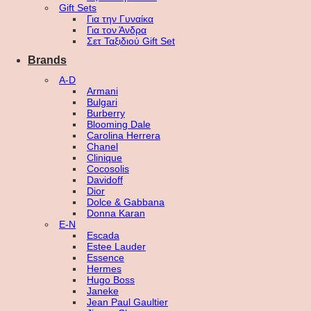
Gift Sets
Για την Γυναίκα
Για τον Άνδρα
Σετ Ταξιδιού Gift Set
Brands
A-D
Armani
Bulgari
Burberry
Blooming Dale
Carolina Herrera
Chanel
Clinique
Cocosolis
Davidoff
Dior
Dolce & Gabbana
Donna Karan
E-N
Escada
Estee Lauder
Essence
Hermes
Hugo Boss
Janeke
Jean Paul Gaultier