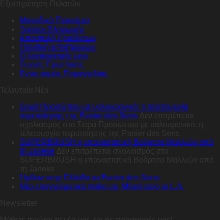
Εξυπηρέτηση Πελατών
Μοναδικά Προνόμια
Τρόποι Πληρωμής
Αποστολή Προϊόντων
Πολιτική Επιστροφών
Ο λογαριασμός μου
Συχνές Ερωτήσεις
Εντοπισμός Παραγγελίας
Τελευταία Νέα
Σειρά Προσώπου με υαλουρονικό: η τελετουργία
περιποίησης της Panier des Sens
Δεν επιτρέπεται
σχολιασμός
στο Σειρά Προσώπου με υαλουρονικό: η
τελετουργία περιποίησης της Panier des Sens
SUPERBRUSH η επαναστατική Βούρτσα Μαλλιών από
τη Janeke
Δεν επιτρέπεται σχολιασμός
στο
SUPERBRUSH η επαναστατική Βούρτσα Μαλλιών από
τη Janeke
Ήρθαν στην Ελλάδα τα Panier des Sens
Nέο επαγγελματικό make up, Milani από το L.A.
Newsletter
Μάθετε πρώτοι τα νέα μας και τις προσφορές μας!