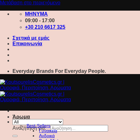
Μετάβαση στο περιεχόμενο
ΜΗΝΥΜΑ
09:00 - 17:00
+30 210 6617 325
Σχετικά με εμάς
Επικοινωνία
Everyday Brands For Everyday People.
Άρωμα
Best-Sellers
Αναζήτηση για:
Γυναικεία
Ανδρικά