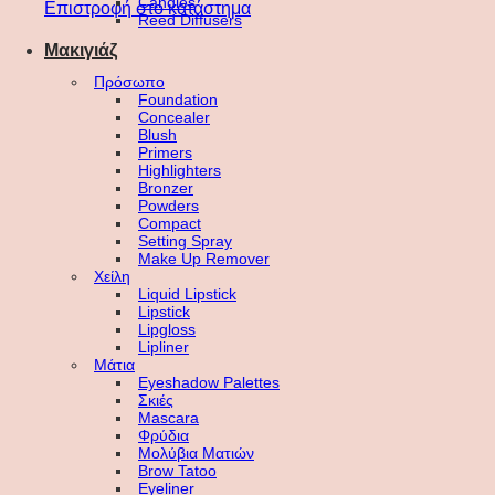
Candles
Επιστροφή στο κατάστημα
Reed Diffusers
Μακιγιάζ
Πρόσωπο
Foundation
Concealer
Blush
Primers
Highlighters
Bronzer
Powders
Compact
Setting Spray
Make Up Remover
Χείλη
Liquid Lipstick
Lipstick
Lipgloss
Lipliner
Μάτια
Eyeshadow Palettes
Σκιές
Mascara
Φρύδια
Μολύβια Ματιών
Brow Tatoo
Eyeliner