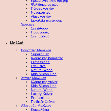
Κρέμα εντατικής θρέψης
Ψαλιδάκια νυχιών
Πένσες νυχιών
Νυχοκόπτες
Λίμες νυχιών
Εργαλεία πεντικιούρ
Specials
Σετ Δώρου
Προσφορές
Σετ ταξιδιού
Μαλλιά
Βούρτσες Μαλλιών
Superbrush
Κλασσικές βούρτσες
Professional
Exclusive
Natural Wood
Kids Silicon Line
Χτένες Μαλλιών
Κλασσικές χτένες
Kids Silicon Line
Natural Wood
Luxury Χτένες
Professional
Παιδικές Χτένες
Αξεσουάρ Μαλλιών
Κοκκαλάκια