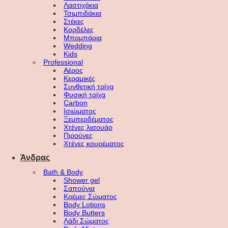
Λαστιχάκια
Τσιμπιδάκια
Στέκες
Κορδέλες
Μπομπάρια
Wedding
Kids
Professional
Αέρος
Κεραμικές
Συνθετική τρίχα
Φυσική τρίχα
Carbon
Ισιώματος
Ξεμπερδέματος
Χτένες λισουάρ
Πιρούνες
Χτένες κουρέματος
Άνδρας
Bath & Body
Shower gel
Σαπούνια
Κρέμες Σώματος
Body Lotions
Body Butters
Λάδι Σώματος