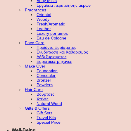
Body Mists
Εργαλεία περιποίησης άκρων
Fragrances
Oriental
Woody
Fresh/Aromatic
Leather
Luxury perfumes
Eau de Cologne
Face Care
Προϊόντα Ξυρίσματος
Ενυδάτωση και Καθαρισμός
Λάδι ξυρίσματος
Ξυριστικές μηχανές
Make Over
Foundation
Concealer
Bronzer
Powders
Hair Care
Βούρτσες
Χτένες
Natural Wood
Gifts & Offers
Gift Sets
Travel Kits
Special Price
Well-Being