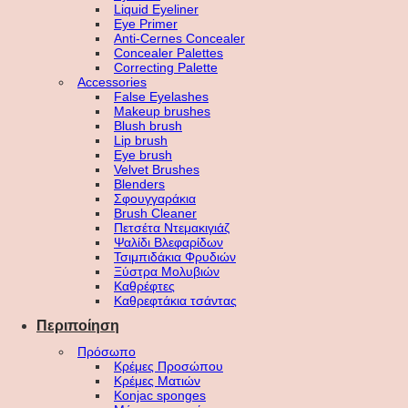
Liquid Eyeliner
Eye Primer
Anti-Cernes Concealer
Concealer Palettes
Correcting Palette
Accessories
False Eyelashes
Makeup brushes
Blush brush
Lip brush
Eye brush
Velvet Brushes
Blenders
Σφουγγαράκια
Brush Cleaner
Πετσέτα Ντεμακιγιάζ
Ψαλίδι Βλεφαρίδων
Τσιμπιδάκια Φρυδιών
Ξύστρα Μολυβιών
Καθρέφτες
Καθρεφτάκια τσάντας
Περιποίηση
Πρόσωπο
Κρέμες Προσώπου
Κρέμες Ματιών
Konjac sponges