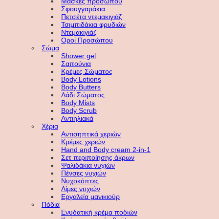
Μάσκες προσώπου
Σφουγγαράκια
Πετσέτα ντεμακιγιάζ
Τσιμπιδάκια φρυδιών
Ντεμακιγιάζ
Οροί Προσώπου
Σώμα
Shower gel
Σαπούνια
Κρέμες Σώματος
Body Lotions
Body Butters
Λάδι Σώματος
Body Mists
Body Scrub
Αντιηλιακά
Χέρια
Αντισηπτικά χεριών
Κρέμες χεριών
Hand and Body cream 2-in-1
Σετ περιποίησης άκρων
Ψαλιδάκια νυχιών
Πένσες νυχιών
Νυχοκόπτες
Λίμες νυχιών
Εργαλεία μανικιούρ
Πόδια
Ενυδατική κρέμα ποδιών