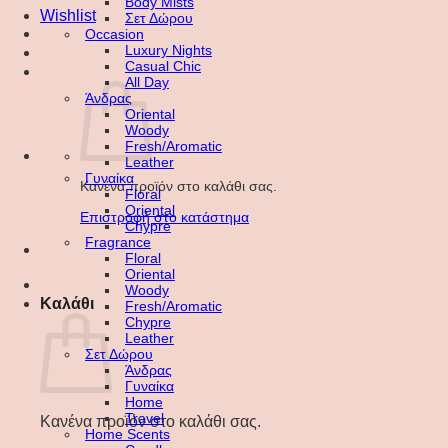
Body Mists
Wishlist
Σετ Δώρου
Occasion
Luxury Nights
Casual Chic
All Day
Άνδρας
Oriental
Woody
Fresh/Aromatic
Leather
Γυναίκα
Κανένα προϊόν στο καλάθι σας.
Floral
Oriental
Επιστροφή στο κατάστημα
Chypre
Fragrance
Floral
Oriental
Woody
Καλάθι
Fresh/Aromatic
Chypre
Leather
Σετ Δώρου
Άνδρας
Γυναίκα
Home
Travel
Κανένα προϊόν στο καλάθι σας.
Home Scents