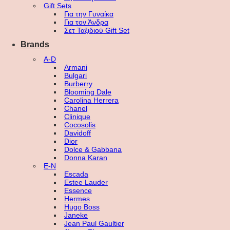
Gift Sets
Για την Γυναίκα
Για τον Άνδρα
Σετ Ταξιδιού Gift Set
Brands
A-D
Armani
Bulgari
Burberry
Blooming Dale
Carolina Herrera
Chanel
Clinique
Cocosolis
Davidoff
Dior
Dolce & Gabbana
Donna Karan
E-N
Escada
Estee Lauder
Essence
Hermes
Hugo Boss
Janeke
Jean Paul Gaultier