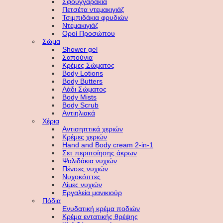
Σφουγγαράκια
Πετσέτα ντεμακιγιάζ
Τσιμπιδάκια φρυδιών
Ντεμακιγιάζ
Οροί Προσώπου
Σώμα
Shower gel
Σαπούνια
Κρέμες Σώματος
Body Lotions
Body Butters
Λάδι Σώματος
Body Mists
Body Scrub
Αντιηλιακά
Χέρια
Αντισηπτικά χεριών
Κρέμες χεριών
Hand and Body cream 2-in-1
Σετ περιποίησης άκρων
Ψαλιδάκια νυχιών
Πένσες νυχιών
Νυχοκόπτες
Λίμες νυχιών
Εργαλεία μανικιούρ
Πόδια
Ενυδατική κρέμα ποδιών
Κρέμα εντατικής θρέψης