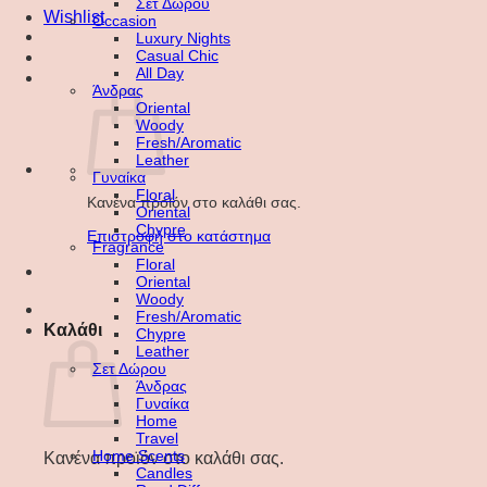
Σετ Δώρου
Wishlist
Occasion
Luxury Nights
Casual Chic
All Day
Άνδρας
Oriental
Woody
Fresh/Aromatic
Leather
Γυναίκα
Floral
Κανένα προϊόν στο καλάθι σας.
Oriental
Chypre
Επιστροφή στο κατάστημα
Fragrance
Floral
Oriental
Woody
Fresh/Aromatic
Καλάθι
Chypre
Leather
Σετ Δώρου
Άνδρας
Γυναίκα
Home
Travel
Home Scents
Κανένα προϊόν στο καλάθι σας.
Candles