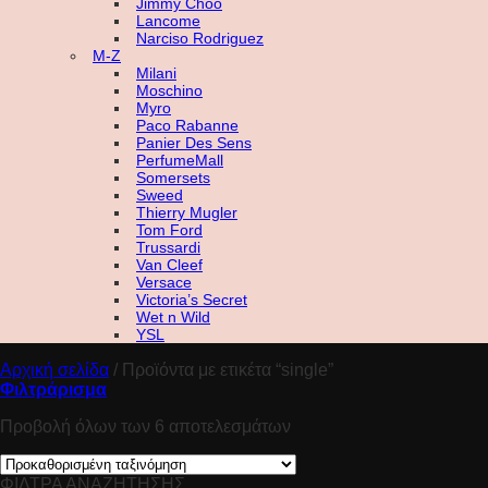
Jimmy Choo
Lancome
Narciso Rodriguez
M-Z
Milani
Moschino
Myro
Paco Rabanne
Panier Des Sens
PerfumeMall
Somersets
Sweed
Thierry Mugler
Tom Ford
Trussardi
Van Cleef
Versace
Victoria’s Secret
Wet n Wild
YSL
Αρχική σελίδα
/
Προϊόντα με ετικέτα “single”
Φιλτράρισμα
Προβολή όλων των 6 αποτελεσμάτων
ΦΙΛΤΡΑ ΑΝΑΖΗΤΗΣΗΣ