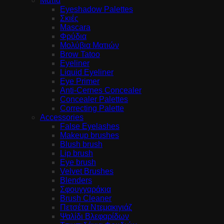
Μάτια
Eyeshadow Palettes
Σκιές
Mascara
Φρύδια
Μολύβια Ματιών
Brow Tatoo
Eyeliner
Liquid Eyeliner
Eye Primer
Anti-Cernes Concealer
Concealer Palettes
Correcting Palette
Accessories
False Eyelashes
Makeup brushes
Blush brush
Lip brush
Eye brush
Velvet Brushes
Blenders
Σφουγγαράκια
Brush Cleaner
Πετσέτα Ντεμακιγιάζ
Ψαλίδι Βλεφαρίδων