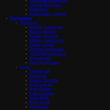
Τσιμπιδάκια Φρυδιών
Ξύστρα Μολυβιών
Καθρέφτες
Καθρεφτάκια τσάντας
Περιποίηση
Πρόσωπο
Κρέμες Προσώπου
Κρέμες Ματιών
Konjac sponges
Μάσκες προσώπου
Σφουγγαράκια
Πετσέτα ντεμακιγιάζ
Τσιμπιδάκια φρυδιών
Ντεμακιγιάζ
Οροί Προσώπου
Σώμα
Shower gel
Σαπούνια
Κρέμες Σώματος
Body Lotions
Body Butters
Λάδι Σώματος
Body Mists
Body Scrub
Αντιηλιακά