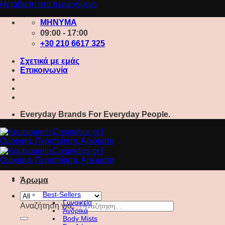
Μετάβαση στο περιεχόμενο
ΜΗΝΥΜΑ
09:00 - 17:00
+30 210 6617 325
Σχετικά με εμάς
Επικοινωνία
Everyday Brands For Everyday People.
Άρωμα
Best-Sellers
Γυναικεία
Αναζήτηση για:
Ανδρικά
Body Mists