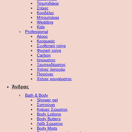
Τσιμπιδάκια
Στέκες
Κορδέλες
Μπομπάρια
Wedding
Kids
Professional
Αέρος
Κεραμικές
Συνθετική τρίχα
Φυσική τρίχα
Carbon
Ισιώματος
Ξεμπερδέματος
Χτένες λισουάρ
Πιρούνες
Χτένες κουρέματος
Άνδρας
Bath & Body
Shower gel
Σαπούνια
Κρέμες Σώματος
Body Lotions
Body Butters
Λάδι Σώματος
Body Mists