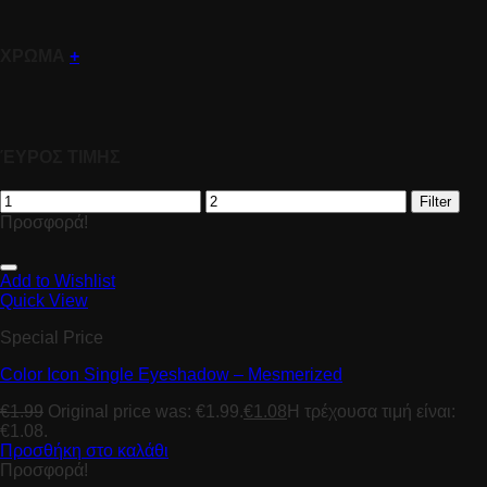
ΧΡΩΜΑ
+
ΈΥΡΟΣ ΤΙΜΗΣ
Filter
Προσφορά!
Add to Wishlist
Quick View
Special Price
Color Icon Single Eyeshadow – Mesmerized
€
1.99
Original price was: €1.99.
€
1.08
Η τρέχουσα τιμή είναι:
€1.08.
Προσθήκη στο καλάθι
Προσφορά!