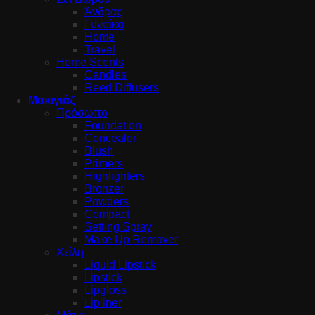
Άνδρας
Γυναίκα
Home
Travel
Home Scents
Candles
Reed Diffusers
Μακιγιάζ
Πρόσωπο
Foundation
Concealer
Blush
Primers
Highlighters
Bronzer
Powders
Compact
Setting Spray
Make Up Remover
Χείλη
Liquid Lipstick
Lipstick
Lipgloss
Lipliner