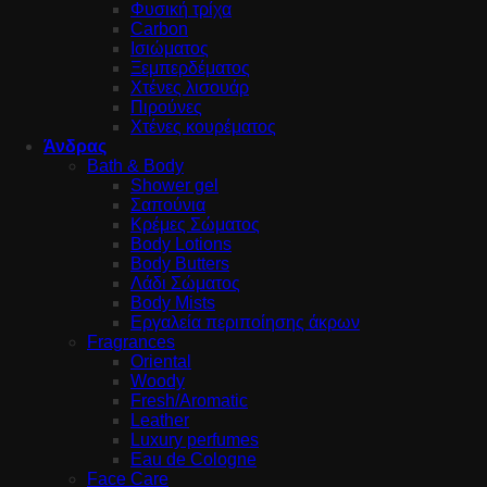
Φυσική τρίχα
Carbon
Ισιώματος
Ξεμπερδέματος
Χτένες λισουάρ
Πιρούνες
Χτένες κουρέματος
Άνδρας
Bath & Body
Shower gel
Σαπούνια
Κρέμες Σώματος
Body Lotions
Body Butters
Λάδι Σώματος
Body Mists
Εργαλεία περιποίησης άκρων
Fragrances
Oriental
Woody
Fresh/Aromatic
Leather
Luxury perfumes
Eau de Cologne
Face Care