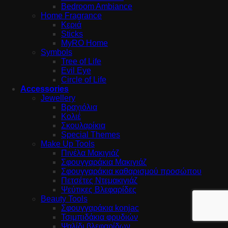
Bedroom Ambiance
Home Fragrance
Κεριά
Sticks
MyRO Home
Symbols
Tree of Life
Evil Eye
Circle of Life
Accessories
Jewellery
Βραχιόλια
Κολιέ
Σκουλαρίκια
Special Themes
Make Up Tools
Πινέλα Μακιγιάζ
Σφουγγαράκια Μακιγιάζ
Σφουγγαράκια καθαρισμού προσώπου
Πετσέτες Ντεμακιγιάζ
Ψεύτικες Βλεφαρίδες
Beauty Tools
Σφουγγαράκια konjac
Τσιμπιδάκια φρυδιών
Ψαλίδι βλεφαρίδων