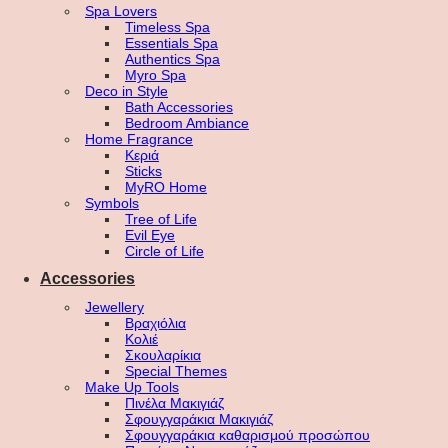
Spa Lovers
Timeless Spa
Essentials Spa
Authentics Spa
Myro Spa
Deco in Style
Bath Accessories
Bedroom Ambiance
Home Fragrance
Κεριά
Sticks
MyRO Home
Symbols
Tree of Life
Evil Eye
Circle of Life
Accessories
Jewellery
Βραχιόλια
Κολιέ
Σκουλαρίκια
Special Themes
Make Up Tools
Πινέλα Μακιγιάζ
Σφουγγαράκια Μακιγιάζ
Σφουγγαράκια καθαρισμού προσώπου