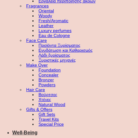
Εργαλεία περιποίησης άκρων
Fragrances
Oriental
Woody
Fresh/Aromatic
Leather
Luxury perfumes
Eau de Cologne
Face Care
Προϊόντα Ξυρίσματος
Ενυδάτωση και Καθαρισμός
Λάδι ξυρίσματος
Ξυριστικές μηχανές
Make Over
Foundation
Concealer
Bronzer
Powders
Hair Care
Βούρτσες
Χτένες
Natural Wood
Gifts & Offers
Gift Sets
Travel Kits
Special Price
Well-Being