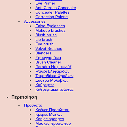
Eye Primer
Anti-Cernes Concealer
Concealer Palettes
Correcting Palette
Accessories
False Eyelashes
Makeup brushes
Blush brush
Lip brush
Eye brush
Velvet Brushes
Blenders
Σφουγγαράκια
Brush Cleaner
Πετσέτα Ντεμακιγιάζ
Ψαλίδι Βλεφαρίδων
Τσιμπιδάκια Φρυδιών
Ξύστρα Μολυβιών
Καθρέφτες
Καθρεφτάκια τσάντας
Περιποίηση
Πρόσωπο
Κρέμες Προσώπου
Κρέμες Ματιών
Konjac sponges
Μάσκες προσώπου