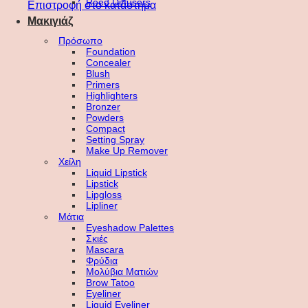
Reed Diffusers
Επιστροφή στο κατάστημα
Μακιγιάζ
Πρόσωπο
Foundation
Concealer
Blush
Primers
Highlighters
Bronzer
Powders
Compact
Setting Spray
Make Up Remover
Χείλη
Liquid Lipstick
Lipstick
Lipgloss
Lipliner
Μάτια
Eyeshadow Palettes
Σκιές
Mascara
Φρύδια
Μολύβια Ματιών
Brow Tatoo
Eyeliner
Liquid Eyeliner