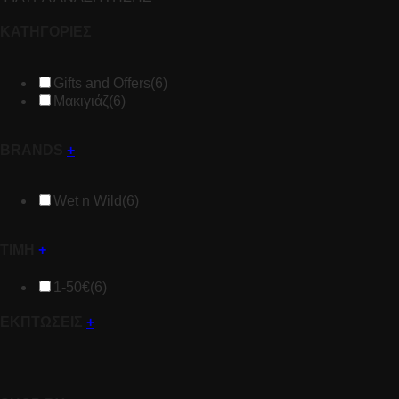
ΚΑΤΗΓΟΡΙΕΣ
Gifts and Offers
(6)
Μακιγιάζ
(6)
BRANDS
+
Wet n Wild
(6)
ΤΙΜΗ
+
1-50€
(6)
ΕΚΠΤΩΣΕΙΣ
+