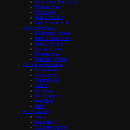
Κλασσικές βούρτσες
Professional
Exclusive
Natural Wood
Kids Silicon Line
Χτένες Μαλλιών
Κλασσικές χτένες
Kids Silicon Line
Natural Wood
Luxury Χτένες
Professional
Παιδικές Χτένες
Αξεσουάρ Μαλλιών
Κοκκαλάκια
Λαστιχάκια
Τσιμπιδάκια
Στέκες
Κορδέλες
Μπομπάρια
Wedding
Kids
Professional
Αέρος
Κεραμικές
Συνθετική τρίχα