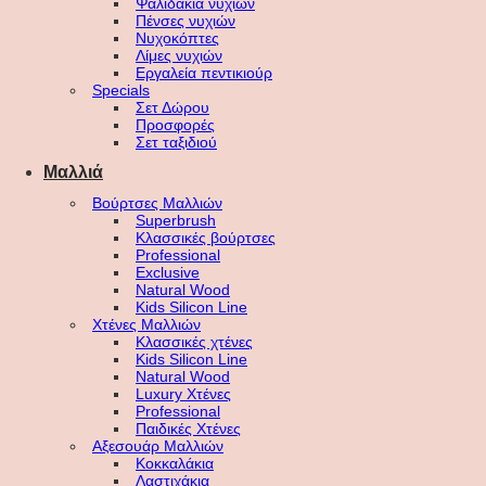
Ψαλιδάκια νυχιών
Πένσες νυχιών
Νυχοκόπτες
Λίμες νυχιών
Εργαλεία πεντικιούρ
Specials
Σετ Δώρου
Προσφορές
Σετ ταξιδιού
Μαλλιά
Βούρτσες Μαλλιών
Superbrush
Κλασσικές βούρτσες
Professional
Exclusive
Natural Wood
Kids Silicon Line
Χτένες Μαλλιών
Κλασσικές χτένες
Kids Silicon Line
Natural Wood
Luxury Χτένες
Professional
Παιδικές Χτένες
Αξεσουάρ Μαλλιών
Κοκκαλάκια
Λαστιχάκια