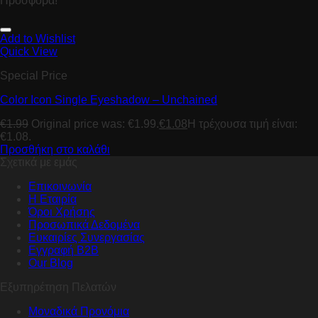
Προσφορά!
Add to Wishlist
Quick View
Special Price
Color Icon Single Eyeshadow – Unchained
€
1.99
Original price was: €1.99.
€
1.08
Η τρέχουσα τιμή είναι:
€1.08.
Προσθήκη στο καλάθι
Σχετικά με εμάς
Επικοινωνία
Η Εταιρία
Όροι Χρήσης
Προσωπικά Δεδομένα
Ευκαιρίες Συνεργασίας
Εγγραφή B2B
Our Blog
Εξυπηρέτηση Πελατών
Μοναδικά Προνόμια