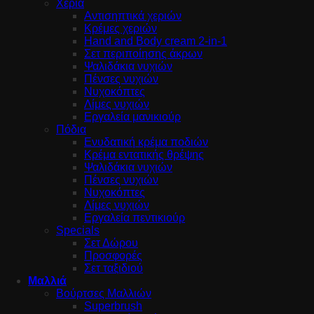
Χέρια
Αντισηπτικά χεριών
Κρέμες χεριών
Hand and Body cream 2-in-1
Σετ περιποίησης άκρων
Ψαλιδάκια νυχιών
Πένσες νυχιών
Νυχοκόπτες
Λίμες νυχιών
Εργαλεία μανικιούρ
Πόδια
Ενυδατική κρέμα ποδιών
Κρέμα εντατικής θρέψης
Ψαλιδάκια νυχιών
Πένσες νυχιών
Νυχοκόπτες
Λίμες νυχιών
Εργαλεία πεντικιούρ
Specials
Σετ Δώρου
Προσφορές
Σετ ταξιδιού
Μαλλιά
Βούρτσες Μαλλιών
Superbrush