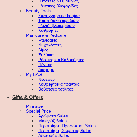
Πετσέτες Ντεμακιγιάζ
Ψεύτικες Βλεφαρίδες
Beauty Tools
Σφουγγαράκια konjac
Τσιμπιδάκια φρυδιών
Ψαλίδι βλεφαρίδων
Καθρέφτες
Manicure & Pedicure
Ψαλιδάκια
Νυχοκόπτες
Λίμες
Ξυλάκια
Ράσπες και Καλοκόφτες
Πένσες
Διάφορα
My BAG
Νεσεσέρ
Καθρεφτάκια τσάντας
Βούρτσες τσάντας
Gifts & Offers
Mini size
Special Price
Αρώματα Sales
Μακιγιάζ Sales
Περιποίηση Προσώπου Sales
Περιποίηση Σώματος Sales
Αξεσουάρ Sales