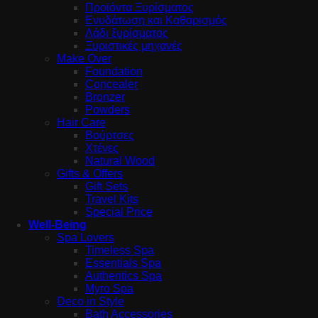
Προϊόντα Ξυρίσματος
Ενυδάτωση και Καθαρισμός
Λάδι ξυρίσματος
Ξυριστικές μηχανές
Make Over
Foundation
Concealer
Bronzer
Powders
Hair Care
Βούρτσες
Χτένες
Natural Wood
Gifts & Offers
Gift Sets
Travel Kits
Special Price
Well-Being
Spa Lovers
Timeless Spa
Essentials Spa
Authentics Spa
Myro Spa
Deco in Style
Bath Accessories