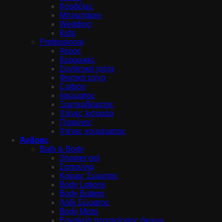
Κορδέλες
Μπομπάρια
Wedding
Kids
Professional
Αέρος
Κεραμικές
Συνθετική τρίχα
Φυσική τρίχα
Carbon
Ισιώματος
Ξεμπερδέματος
Χτένες λισουάρ
Πιρούνες
Χτένες κουρέματος
Άνδρας
Bath & Body
Shower gel
Σαπούνια
Κρέμες Σώματος
Body Lotions
Body Butters
Λάδι Σώματος
Body Mists
Εργαλεία περιποίησης άκρων