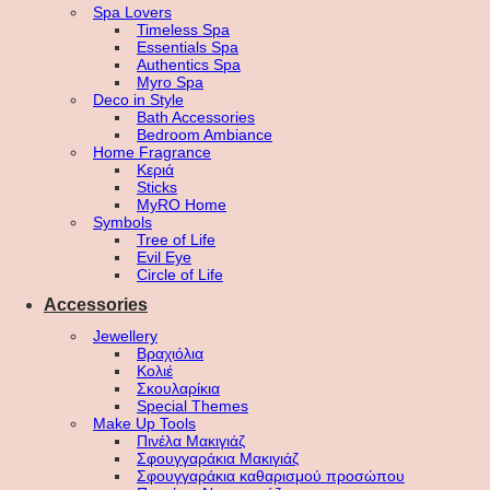
Spa Lovers
Timeless Spa
Essentials Spa
Authentics Spa
Myro Spa
Deco in Style
Bath Accessories
Bedroom Ambiance
Home Fragrance
Κεριά
Sticks
MyRO Home
Symbols
Tree of Life
Evil Eye
Circle of Life
Accessories
Jewellery
Βραχιόλια
Κολιέ
Σκουλαρίκια
Special Themes
Make Up Tools
Πινέλα Μακιγιάζ
Σφουγγαράκια Μακιγιάζ
Σφουγγαράκια καθαρισμού προσώπου