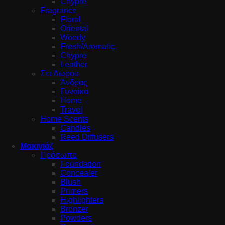
Chypre
Fragrance
Floral
Oriental
Woody
Fresh/Aromatic
Chypre
Leather
Σετ Δώρου
Άνδρας
Γυναίκα
Home
Travel
Home Scents
Candles
Reed Diffusers
Μακιγιάζ
Πρόσωπο
Foundation
Concealer
Blush
Primers
Highlighters
Bronzer
Powders