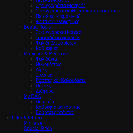
Πινέλα Μακιγιάζ
Σφουγγαράκια Μακιγιάζ
Σφουγγαράκια καθαρισμού προσώπου
Πετσέτες Ντεμακιγιάζ
Ψεύτικες Βλεφαρίδες
Beauty Tools
Σφουγγαράκια konjac
Τσιμπιδάκια φρυδιών
Ψαλίδι βλεφαρίδων
Καθρέφτες
Manicure & Pedicure
Ψαλιδάκια
Νυχοκόπτες
Λίμες
Ξυλάκια
Ράσπες και Καλοκόφτες
Πένσες
Διάφορα
My BAG
Νεσεσέρ
Καθρεφτάκια τσάντας
Βούρτσες τσάντας
Gifts & Offers
Mini size
Special Price