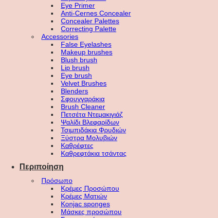
Eye Primer
Anti-Cernes Concealer
Concealer Palettes
Correcting Palette
Accessories
False Eyelashes
Makeup brushes
Blush brush
Lip brush
Eye brush
Velvet Brushes
Blenders
Σφουγγαράκια
Brush Cleaner
Πετσέτα Ντεμακιγιάζ
Ψαλίδι Βλεφαρίδων
Τσιμπιδάκια Φρυδιών
Ξύστρα Μολυβιών
Καθρέφτες
Καθρεφτάκια τσάντας
Περιποίηση
Πρόσωπο
Κρέμες Προσώπου
Κρέμες Ματιών
Konjac sponges
Μάσκες προσώπου