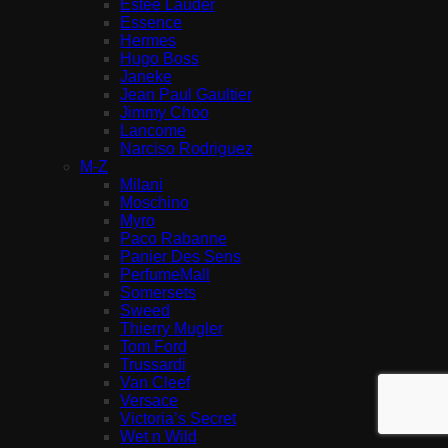
Estee Lauder
Essence
Hermes
Hugo Boss
Janeke
Jean Paul Gaultier
Jimmy Choo
Lancome
Narciso Rodriguez
M-Z
Milani
Moschino
Myro
Paco Rabanne
Panier Des Sens
PerfumeMall
Somersets
Sweed
Thierry Mugler
Tom Ford
Trussardi
Van Cleef
Versace
Victoria’s Secret
Wet n Wild