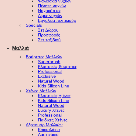
Ψαλιδάκια νυχιών
Πένσες νυχιών
Νυχοκόπτες
Λίμες νυχιών
Εργαλεία πεντικιούρ
Specials
Σετ Δώρου
Προσφορές
Σετ ταξιδιού
Μαλλιά
Βούρτσες Μαλλιών
Superbrush
Κλασσικές βούρτσες
Professional
Exclusive
Natural Wood
Kids Silicon Line
Χτένες Μαλλιών
Κλασσικές χτένες
Kids Silicon Line
Natural Wood
Luxury Χτένες
Professional
Παιδικές Χτένες
Αξεσουάρ Μαλλιών
Κοκκαλάκια
Λαστιχάκια