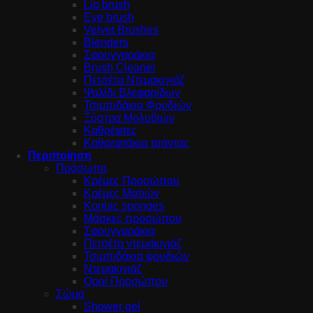
Lip brush
Eye brush
Velvet Brushes
Blenders
Σφουγγαράκια
Brush Cleaner
Πετσέτα Ντεμακιγιάζ
Ψαλίδι Βλεφαρίδων
Τσιμπιδάκια Φρυδιών
Ξύστρα Μολυβιών
Καθρέφτες
Καθρεφτάκια τσάντας
Περιποίηση
Πρόσωπο
Κρέμες Προσώπου
Κρέμες Ματιών
Konjac sponges
Μάσκες προσώπου
Σφουγγαράκια
Πετσέτα ντεμακιγιάζ
Τσιμπιδάκια φρυδιών
Ντεμακιγιάζ
Οροί Προσώπου
Σώμα
Shower gel