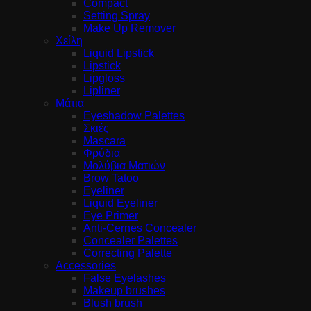
Compact
Setting Spray
Make Up Remover
Χείλη
Liquid Lipstick
Lipstick
Lipgloss
Lipliner
Μάτια
Eyeshadow Palettes
Σκιές
Mascara
Φρύδια
Μολύβια Ματιών
Brow Tatoo
Eyeliner
Liquid Eyeliner
Eye Primer
Anti-Cernes Concealer
Concealer Palettes
Correcting Palette
Accessories
False Eyelashes
Makeup brushes
Blush brush