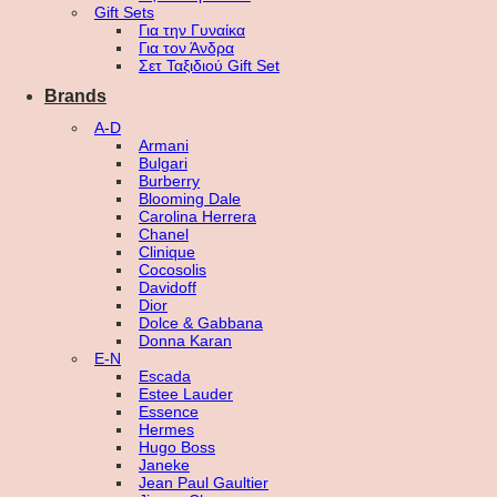
Gift Sets
Για την Γυναίκα
Για τον Άνδρα
Σετ Ταξιδιού Gift Set
Brands
A-D
Armani
Bulgari
Burberry
Blooming Dale
Carolina Herrera
Chanel
Clinique
Cocosolis
Davidoff
Dior
Dolce & Gabbana
Donna Karan
E-N
Escada
Estee Lauder
Essence
Hermes
Hugo Boss
Janeke
Jean Paul Gaultier