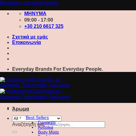
Μετάβαση στο περιεχόμενο
ΜΗΝΥΜΑ
09:00 - 17:00
+30 210 6617 325
Σχετικά με εμάς
Επικοινωνία
Everyday Brands For Everyday People.
Άρωμα
Best-Sellers
Γυναικεία
Αναζήτηση για:
Ανδρικά
Body Mists