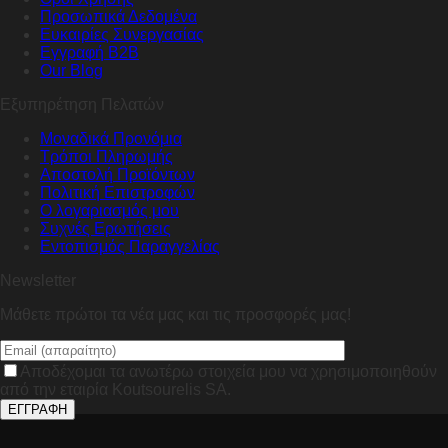
Προσωπικά Δεδομένα
Ευκαιρίες Συνεργασίας
Εγγραφή B2B
Our Blog
Εξυπηρέτηση Πελατών
Μοναδικά Προνόμια
Τρόποι Πληρωμής
Αποστολή Προϊόντων
Πολιτική Επιστροφών
Ο λογαριασμός μου
Συχνές Ερωτήσεις
Εντοπισμός Παραγγελίας
Newsletter
Μάθετε πρώτοι τα νέα μας και τις προσφορές μας!
Αποδέχομαι τα ανωτέρω στοιχεία μου να χρησιμοποιηθούν
από την εταιρία Koutsourelis SA.