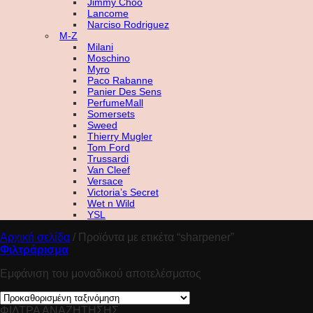
Jimmy Choo
Lancome
Narciso Rodriguez
M-Z
Milani
Moschino
Myro
Paco Rabanne
Panier Des Sens
PerfumeMall
Somersets
Sweed
Thierry Mugler
Tom Ford
Trussardi
Van Cleef
Versace
Victoria’s Secret
Wet n Wild
YSL
Αρχική σελίδα
/
Προϊόντα με ετικέτα “sharpener”
Φιλτράρισμα
Εμφάνιση του μοναδικού αποτελέσματος
ΦΙΛΤΡΑ ΑΝΑΖΗΤΗΣΗΣ