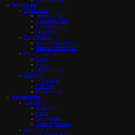
Well-Being
Spa Lovers
Timeless Spa
Essentials Spa
Authentics Spa
Myro Spa
Deco in Style
Bath Accessories
Bedroom Ambiance
Home Fragrance
Κεριά
Sticks
MyRO Home
Symbols
Tree of Life
Evil Eye
Circle of Life
Accessories
Jewellery
Βραχιόλια
Κολιέ
Σκουλαρίκια
Special Themes
Make Up Tools