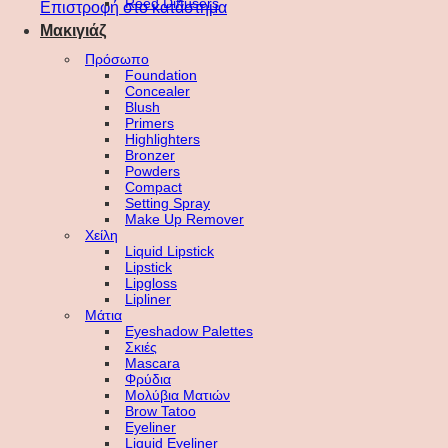
Reed Diffusers
Επιστροφή στο κατάστημα
Μακιγιάζ
Πρόσωπο
Foundation
Concealer
Blush
Primers
Highlighters
Bronzer
Powders
Compact
Setting Spray
Make Up Remover
Χείλη
Liquid Lipstick
Lipstick
Lipgloss
Lipliner
Μάτια
Eyeshadow Palettes
Σκιές
Mascara
Φρύδια
Μολύβια Ματιών
Brow Tatoo
Eyeliner
Liquid Eyeliner