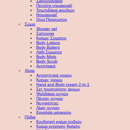
Σφουγγαράκια
Πετσέτα ντεμακιγιάζ
Τσιμπιδάκια φρυδιών
Ντεμακιγιάζ
Οροί Προσώπου
Σώμα
Shower gel
Σαπούνια
Κρέμες Σώματος
Body Lotions
Body Butters
Λάδι Σώματος
Body Mists
Body Scrub
Αντιηλιακά
Χέρια
Αντισηπτικά χεριών
Κρέμες χεριών
Hand and Body cream 2-in-1
Σετ περιποίησης άκρων
Ψαλιδάκια νυχιών
Πένσες νυχιών
Νυχοκόπτες
Λίμες νυχιών
Εργαλεία μανικιούρ
Πόδια
Ενυδατική κρέμα ποδιών
Κρέμα εντατικής θρέψης