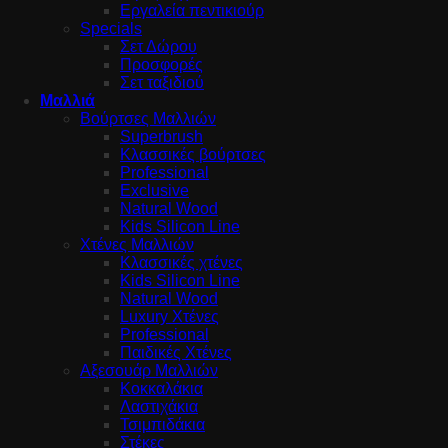
Εργαλεία πεντικιούρ
Specials
Σετ Δώρου
Προσφορές
Σετ ταξιδιού
Μαλλιά
Βούρτσες Μαλλιών
Superbrush
Κλασσικές βούρτσες
Professional
Exclusive
Natural Wood
Kids Silicon Line
Χτένες Μαλλιών
Κλασσικές χτένες
Kids Silicon Line
Natural Wood
Luxury Χτένες
Professional
Παιδικές Χτένες
Αξεσουάρ Μαλλιών
Κοκκαλάκια
Λαστιχάκια
Τσιμπιδάκια
Στέκες