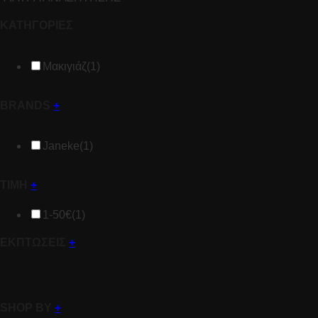
ΚΑΤΗΓΟΡΙΕΣ
Μακιγιάζ
(1)
BRANDS
+
Janeke
(1)
ΤΙΜΗ
+
1-50€
(1)
ΕΚΠΤΩΣΕΙΣ
+
SHOP BY
+