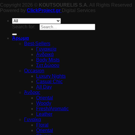
Copyright 2026 ©
KOUTSOURELIS S.A.
All Rights Reserved
Powered by
ClickProject.gr
Digital Services
Search for:
Άρωμα
Best-Sellers
Γυναικεία
Ανδρικά
Body Mists
Σετ Δώρου
Occasion
Luxury Nights
Casual Chic
All Day
Άνδρας
Oriental
Woody
Fresh/Aromatic
Leather
Γυναίκα
Floral
Oriental