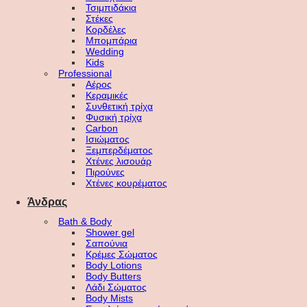
Τσιμπιδάκια
Στέκες
Κορδέλες
Μπομπάρια
Wedding
Kids
Professional
Αέρος
Κεραμικές
Συνθετική τρίχα
Φυσική τρίχα
Carbon
Ισιώματος
Ξεμπερδέματος
Χτένες λισουάρ
Πιρούνες
Χτένες κουρέματος
Άνδρας
Bath & Body
Shower gel
Σαπούνια
Κρέμες Σώματος
Body Lotions
Body Butters
Λάδι Σώματος
Body Mists