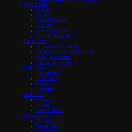
Fragrances
Oriental
Woody
Fresh/Aromatic
Leather
Luxury perfumes
Eau de Cologne
Face Care
Προϊόντα Ξυρίσματος
Ενυδάτωση και Καθαρισμός
Λάδι ξυρίσματος
Ξυριστικές μηχανές
Make Over
Foundation
Concealer
Bronzer
Powders
Hair Care
Βούρτσες
Χτένες
Natural Wood
Gifts & Offers
Gift Sets
Travel Kits
Special Price