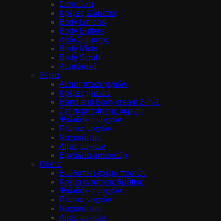
Σαπούνια
Κρέμες Σώματος
Body Lotions
Body Butters
Λάδι Σώματος
Body Mists
Body Scrub
Αντιηλιακά
Χέρια
Αντισηπτικά χεριών
Κρέμες χεριών
Hand and Body cream 2-in-1
Σετ περιποίησης άκρων
Ψαλιδάκια νυχιών
Πένσες νυχιών
Νυχοκόπτες
Λίμες νυχιών
Εργαλεία μανικιούρ
Πόδια
Ενυδατική κρέμα ποδιών
Κρέμα εντατικής θρέψης
Ψαλιδάκια νυχιών
Πένσες νυχιών
Νυχοκόπτες
Λίμες νυχιών