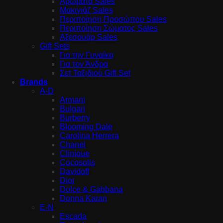
Αρώματα Sales
Μακιγιάζ Sales
Περιποίηση Προσώπου Sales
Περιποίηση Σώματος Sales
Αξεσουάρ Sales
Gift Sets
Για την Γυναίκα
Για τον Άνδρα
Σετ Ταξιδιού Gift Set
Brands
A-D
Armani
Bulgari
Burberry
Blooming Dale
Carolina Herrera
Chanel
Clinique
Cocosolis
Davidoff
Dior
Dolce & Gabbana
Donna Karan
E-N
Escada