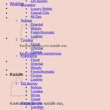
Σετ Δώρου
Wishlist
Occasion
Luxury Nights
Casual Chic
All Day
Άνδρας
Oriental
Woody
Fresh/Aromatic
Leather
Γυναίκα
Floral
Κανένα προϊόν στο καλάθι σας.
Oriental
Chypre
Επιστροφή στο κατάστημα
Fragrance
Floral
Oriental
Woody
Fresh/Aromatic
Καλάθι
Chypre
Leather
Σετ Δώρου
Άνδρας
Γυναίκα
Home
Travel
Home Scents
Κανένα προϊόν στο καλάθι σας.
Candles