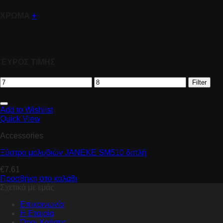
ΧΡΩΜΑ
+
ΈΥΡΟΣ ΤΙΜΗΣ
Filter
Add to Wishlist
Quick View
Accessories
Ξύστρα μολυβιών JANEKE SM510 διπλή
€
7.61
Προσθήκη στο καλάθι
Σχετικά με εμάς
Επικοινωνία
Η Εταιρία
Όροι Χρήσης