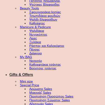
Πετσέτες Ντεμακιγιάζ
Ψεύτικες Βλεφαρίδες
Beauty Tools
Σφουγγαράκια konjac
Τσιμπιδάκια φρυδιών
Ψαλίδι βλεφαρίδων
Καθρέφτες
Manicure & Pedicure
Ψαλιδάκια
Νυχοκόπτες
Λίμες
Ξυλάκια
Ράσπες και Καλοκόφτες
Πένσες
Διάφορα
My BAG
Νεσεσέρ
Καθρεφτάκια τσάντας
Βούρτσες τσάντας
Gifts & Offers
Mini size
Special Price
Αρώματα Sales
Μακιγιάζ Sales
Περιποίηση Προσώπου Sales
Περιποίηση Σώματος Sales
Αξεσουάρ Sales