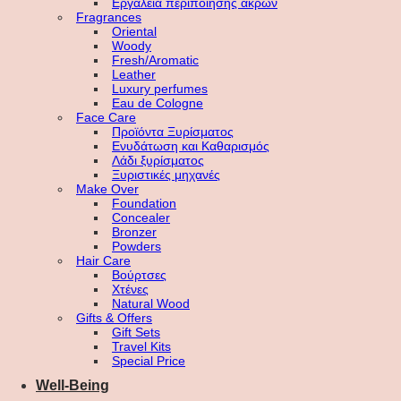
Εργαλεία περιποίησης άκρων
Fragrances
Oriental
Woody
Fresh/Aromatic
Leather
Luxury perfumes
Eau de Cologne
Face Care
Προϊόντα Ξυρίσματος
Ενυδάτωση και Καθαρισμός
Λάδι ξυρίσματος
Ξυριστικές μηχανές
Make Over
Foundation
Concealer
Bronzer
Powders
Hair Care
Βούρτσες
Χτένες
Natural Wood
Gifts & Offers
Gift Sets
Travel Kits
Special Price
Well-Being