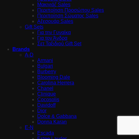
Μακιγιάζ Sales
Περιποίηση Προσώπου Sales
Περιποίηση Σώματος Sales
Αξεσουάρ Sales
Gift Sets
Για την Γυναίκα
Για τον Άνδρα
Σετ Ταξιδιού Gift Set
Brands
A-D
Armani
Bulgari
Burberry
Blooming Dale
Carolina Herrera
Chanel
Clinique
Cocosolis
Davidoff
Dior
Dolce & Gabbana
Donna Karan
E-N
Escada
Estee Lauder