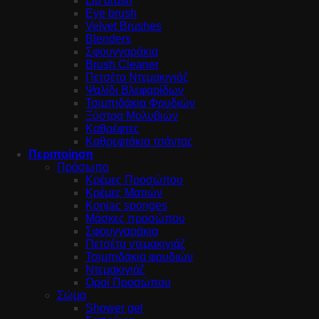
Lip brush
Eye brush
Velvet Brushes
Blenders
Σφουγγαράκια
Brush Cleaner
Πετσέτα Ντεμακιγιάζ
Ψαλίδι Βλεφαρίδων
Τσιμπιδάκια Φρυδιών
Ξύστρα Μολυβιών
Καθρέφτες
Καθρεφτάκια τσάντας
Περιποίηση
Πρόσωπο
Κρέμες Προσώπου
Κρέμες Ματιών
Konjac sponges
Μάσκες προσώπου
Σφουγγαράκια
Πετσέτα ντεμακιγιάζ
Τσιμπιδάκια φρυδιών
Ντεμακιγιάζ
Οροί Προσώπου
Σώμα
Shower gel