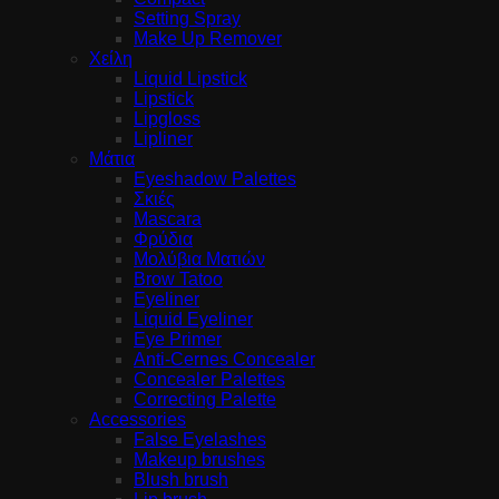
Setting Spray
Make Up Remover
Χείλη
Liquid Lipstick
Lipstick
Lipgloss
Lipliner
Μάτια
Eyeshadow Palettes
Σκιές
Mascara
Φρύδια
Μολύβια Ματιών
Brow Tatoo
Eyeliner
Liquid Eyeliner
Eye Primer
Anti-Cernes Concealer
Concealer Palettes
Correcting Palette
Accessories
False Eyelashes
Makeup brushes
Blush brush