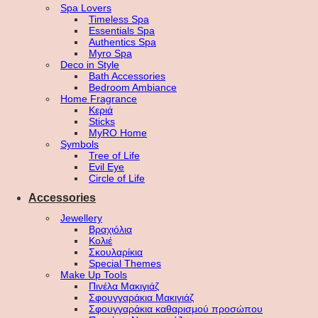
Spa Lovers
Timeless Spa
Essentials Spa
Authentics Spa
Myro Spa
Deco in Style
Bath Accessories
Bedroom Ambiance
Home Fragrance
Κεριά
Sticks
MyRO Home
Symbols
Tree of Life
Evil Eye
Circle of Life
Accessories
Jewellery
Βραχιόλια
Κολιέ
Σκουλαρίκια
Special Themes
Make Up Tools
Πινέλα Μακιγιάζ
Σφουγγαράκια Μακιγιάζ
Σφουγγαράκια καθαρισμού προσώπου