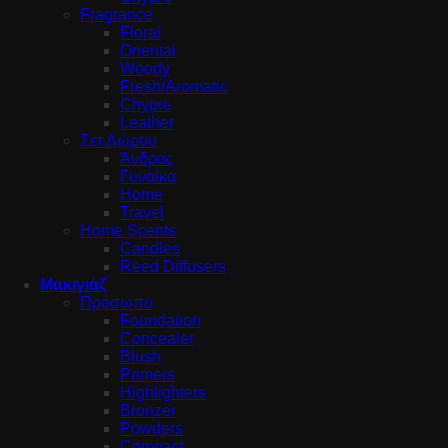
Fragrance
Floral
Oriental
Woody
Fresh/Aromatic
Chypre
Leather
Σετ Δώρου
Άνδρας
Γυναίκα
Home
Travel
Home Scents
Candles
Reed Diffusers
Μακιγιάζ
Πρόσωπο
Foundation
Concealer
Blush
Primers
Highlighters
Bronzer
Powders
Compact