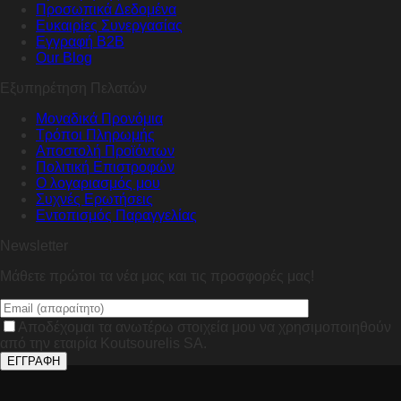
Προσωπικά Δεδομένα
Ευκαιρίες Συνεργασίας
Εγγραφή B2B
Our Blog
Εξυπηρέτηση Πελατών
Μοναδικά Προνόμια
Τρόποι Πληρωμής
Αποστολή Προϊόντων
Πολιτική Επιστροφών
Ο λογαριασμός μου
Συχνές Ερωτήσεις
Εντοπισμός Παραγγελίας
Newsletter
Μάθετε πρώτοι τα νέα μας και τις προσφορές μας!
Αποδέχομαι τα ανωτέρω στοιχεία μου να χρησιμοποιηθούν
από την εταιρία Koutsourelis SA.