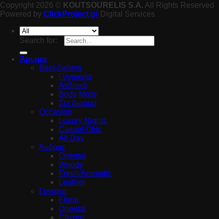
Copyright 2026 ©
KOUTSOURELIS S.A.
All Rights Reserved
Powered by
ClickProject.gr
Digital Services
Search for:
Άρωμα
Best-Sellers
Γυναικεία
Ανδρικά
Body Mists
Σετ Δώρου
Occasion
Luxury Nights
Casual Chic
All Day
Άνδρας
Oriental
Woody
Fresh/Aromatic
Leather
Γυναίκα
Floral
Oriental
Chypre