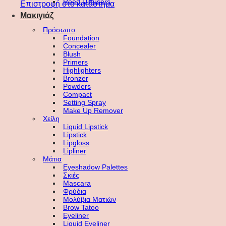
Reed Diffusers
Επιστροφή στο κατάστημα
Μακιγιάζ
Πρόσωπο
Foundation
Concealer
Blush
Primers
Highlighters
Bronzer
Powders
Compact
Setting Spray
Make Up Remover
Χείλη
Liquid Lipstick
Lipstick
Lipgloss
Lipliner
Μάτια
Eyeshadow Palettes
Σκιές
Mascara
Φρύδια
Μολύβια Ματιών
Brow Tatoo
Eyeliner
Liquid Eyeliner