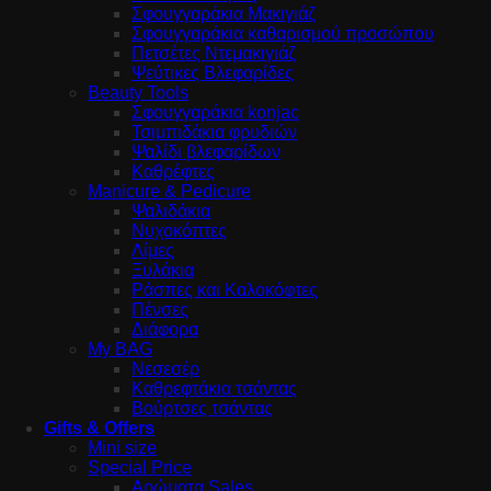
Σφουγγαράκια Μακιγιάζ
Σφουγγαράκια καθαρισμού προσώπου
Πετσέτες Ντεμακιγιάζ
Ψεύτικες Βλεφαρίδες
Beauty Tools
Σφουγγαράκια konjac
Τσιμπιδάκια φρυδιών
Ψαλίδι βλεφαρίδων
Καθρέφτες
Manicure & Pedicure
Ψαλιδάκια
Νυχοκόπτες
Λίμες
Ξυλάκια
Ράσπες και Καλοκόφτες
Πένσες
Διάφορα
My BAG
Νεσεσέρ
Καθρεφτάκια τσάντας
Βούρτσες τσάντας
Gifts & Offers
Mini size
Special Price
Αρώματα Sales