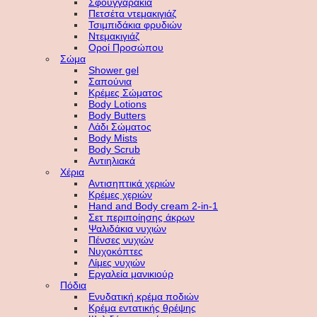
Σφουγγαράκια
Πετσέτα ντεμακιγιάζ
Τσιμπιδάκια φρυδιών
Ντεμακιγιάζ
Οροί Προσώπου
Σώμα
Shower gel
Σαπούνια
Κρέμες Σώματος
Body Lotions
Body Butters
Λάδι Σώματος
Body Mists
Body Scrub
Αντιηλιακά
Χέρια
Αντισηπτικά χεριών
Κρέμες χεριών
Hand and Body cream 2-in-1
Σετ περιποίησης άκρων
Ψαλιδάκια νυχιών
Πένσες νυχιών
Νυχοκόπτες
Λίμες νυχιών
Εργαλεία μανικιούρ
Πόδια
Ενυδατική κρέμα ποδιών
Κρέμα εντατικής θρέψης