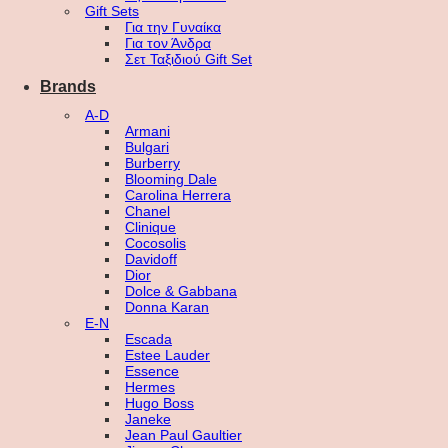
Gift Sets
Για την Γυναίκα
Για τον Άνδρα
Σετ Ταξιδιού Gift Set
Brands
A-D
Armani
Bulgari
Burberry
Blooming Dale
Carolina Herrera
Chanel
Clinique
Cocosolis
Davidoff
Dior
Dolce & Gabbana
Donna Karan
E-N
Escada
Estee Lauder
Essence
Hermes
Hugo Boss
Janeke
Jean Paul Gaultier