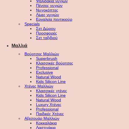
Ψαλιδάκια νυχιών
Πένσες νυχιών
Νυχοκόπτες
Λίμες νυχιών
Εργαλεία πεντικιούρ
Specials
Σετ Δώρου
Προσφορές
Σετ ταξιδιού
Μαλλιά
Βούρτσες Μαλλιών
Superbrush
Κλασσικές βούρτσες
Professional
Exclusive
Natural Wood
Kids Silicon Line
Χτένες Μαλλιών
Κλασσικές χτένες
Kids Silicon Line
Natural Wood
Luxury Χτένες
Professional
Παιδικές Χτένες
Αξεσουάρ Μαλλιών
Κοκκαλάκια
Λαστιχάκια