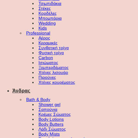
Τσιμπιδάκια
Στέκες
Κορδέλες
Μπομπάρια
Wedding
Kids
Professional
Αέρος
Κεραμικές
Συνθετική τρίχα
Φυσική τρίχα
Carbon
Ισιώματος
Ξεμπερδέματος
Χτένες λισουάρ
Πιρούνες
Χτένες κουρέματος
Άνδρας
Bath & Body
Shower gel
Σαπούνια
Κρέμες Σώματος
Body Lotions
Body Butters
Λάδι Σώματος
Body Mists