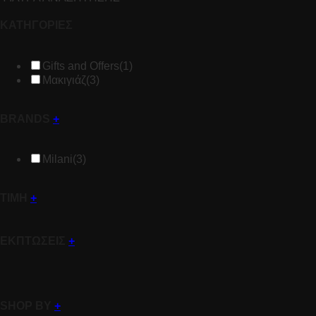
ΚΑΤΗΓΟΡΙΕΣ
Gifts and Offers
(1)
Μακιγιάζ
(3)
BRANDS
+
Milani
(3)
ΤΙΜΗ
+
ΕΚΠΤΩΣΕΙΣ
+
SHOP BY
+