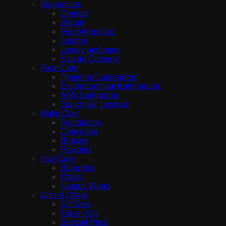
Fragrances
Oriental
Woody
Fresh/Aromatic
Leather
Luxury perfumes
Eau de Cologne
Face Care
Προϊόντα Ξυρίσματος
Ενυδάτωση και Καθαρισμός
Λάδι ξυρίσματος
Ξυριστικές μηχανές
Make Over
Foundation
Concealer
Bronzer
Powders
Hair Care
Βούρτσες
Χτένες
Natural Wood
Gifts & Offers
Gift Sets
Travel Kits
Special Price