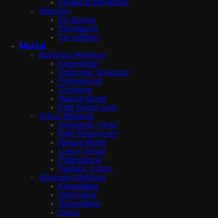
Εργαλεία πεντικιούρ
Specials
Σετ Δώρου
Προσφορές
Σετ ταξιδιού
Μαλλιά
Βούρτσες Μαλλιών
Superbrush
Κλασσικές βούρτσες
Professional
Exclusive
Natural Wood
Kids Silicon Line
Χτένες Μαλλιών
Κλασσικές χτένες
Kids Silicon Line
Natural Wood
Luxury Χτένες
Professional
Παιδικές Χτένες
Αξεσουάρ Μαλλιών
Κοκκαλάκια
Λαστιχάκια
Τσιμπιδάκια
Στέκες