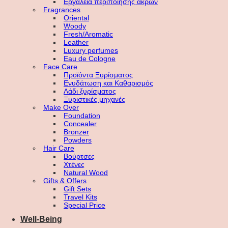
Εργαλεία περιποίησης άκρων
Fragrances
Oriental
Woody
Fresh/Aromatic
Leather
Luxury perfumes
Eau de Cologne
Face Care
Προϊόντα Ξυρίσματος
Ενυδάτωση και Καθαρισμός
Λάδι ξυρίσματος
Ξυριστικές μηχανές
Make Over
Foundation
Concealer
Bronzer
Powders
Hair Care
Βούρτσες
Χτένες
Natural Wood
Gifts & Offers
Gift Sets
Travel Kits
Special Price
Well-Being