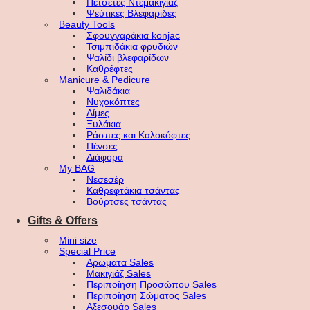
Πετσέτες Ντεμακιγιάζ
Ψεύτικες Βλεφαρίδες
Beauty Tools
Σφουγγαράκια konjac
Τσιμπιδάκια φρυδιών
Ψαλίδι βλεφαρίδων
Καθρέφτες
Manicure & Pedicure
Ψαλιδάκια
Νυχοκόπτες
Λίμες
Ξυλάκια
Ράσπες και Καλοκόφτες
Πένσες
Διάφορα
My BAG
Νεσεσέρ
Καθρεφτάκια τσάντας
Βούρτσες τσάντας
Gifts & Offers
Mini size
Special Price
Αρώματα Sales
Μακιγιάζ Sales
Περιποίηση Προσώπου Sales
Περιποίηση Σώματος Sales
Αξεσουάρ Sales