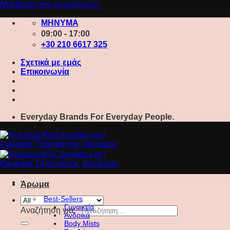
Μετάβαση στο περιεχόμενο
ΜΗΝΥΜΑ
09:00 - 17:00
+30 210 6617 325
Σχετικά με εμάς
Επικοινωνία
Everyday Brands For Everyday People.
Άρωμα
Best-Sellers
Γυναικεία
Αναζήτηση για:
Ανδρικά
Body Mists