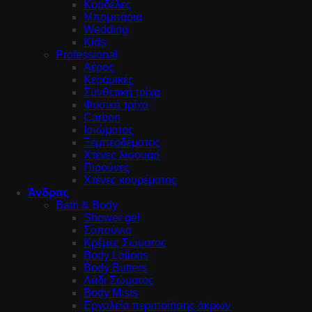
Κορδέλες
Μπομπάρια
Wedding
Kids
Professional
Αέρος
Κεραμικές
Συνθετική τρίχα
Φυσική τρίχα
Carbon
Ισιώματος
Ξεμπερδέματος
Χτένες λισουάρ
Πιρούνες
Χτένες κουρέματος
Άνδρας
Bath & Body
Shower gel
Σαπούνια
Κρέμες Σώματος
Body Lotions
Body Butters
Λάδι Σώματος
Body Mists
Εργαλεία περιποίησης άκρων