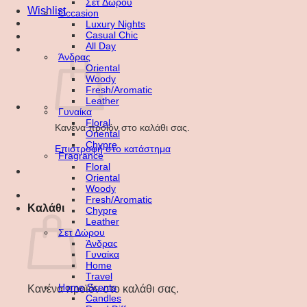
Σετ Δώρου
Wishlist
Occasion
Luxury Nights
Casual Chic
All Day
Άνδρας
Oriental
Woody
Fresh/Aromatic
Leather
Γυναίκα
Floral
Κανένα προϊόν στο καλάθι σας.
Oriental
Chypre
Επιστροφή στο κατάστημα
Fragrance
Floral
Oriental
Woody
Fresh/Aromatic
Καλάθι
Chypre
Leather
Σετ Δώρου
Άνδρας
Γυναίκα
Home
Travel
Home Scents
Κανένα προϊόν στο καλάθι σας.
Candles