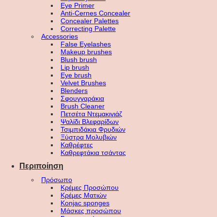
Eye Primer
Anti-Cernes Concealer
Concealer Palettes
Correcting Palette
Accessories
False Eyelashes
Makeup brushes
Blush brush
Lip brush
Eye brush
Velvet Brushes
Blenders
Σφουγγαράκια
Brush Cleaner
Πετσέτα Ντεμακιγιάζ
Ψαλίδι Βλεφαρίδων
Τσιμπιδάκια Φρυδιών
Ξύστρα Μολυβιών
Καθρέφτες
Καθρεφτάκια τσάντας
Περιποίηση
Πρόσωπο
Κρέμες Προσώπου
Κρέμες Ματιών
Konjac sponges
Μάσκες προσώπου