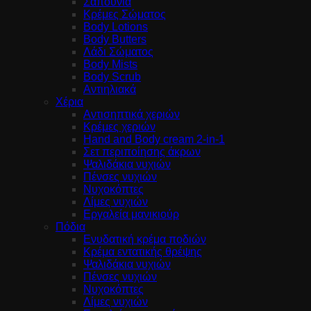
Σαπούνια
Κρέμες Σώματος
Body Lotions
Body Butters
Λάδι Σώματος
Body Mists
Body Scrub
Αντιηλιακά
Χέρια
Αντισηπτικά χεριών
Κρέμες χεριών
Hand and Body cream 2-in-1
Σετ περιποίησης άκρων
Ψαλιδάκια νυχιών
Πένσες νυχιών
Νυχοκόπτες
Λίμες νυχιών
Εργαλεία μανικιούρ
Πόδια
Ενυδατική κρέμα ποδιών
Κρέμα εντατικής θρέψης
Ψαλιδάκια νυχιών
Πένσες νυχιών
Νυχοκόπτες
Λίμες νυχιών