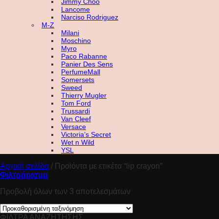
Jimmy Choo
Lancome
Narciso Rodriguez
M-Z
Milani
Moschino
Myro
Paco Rabanne
Panier Des Sens
PerfumeMall
Somersets
Sweed
Thierry Mugler
Tom Ford
Trussardi
Van Cleef
Versace
Victoria’s Secret
Wet n Wild
YSL
Αρχική σελίδα
/
Προϊόντα με ετικέτα “lip crayon”
Φιλτράρισμα
Προβολή όλων των 3 αποτελεσμάτων
ΦΙΛΤΡΑ ΑΝΑΖΗΤΗΣΗΣ