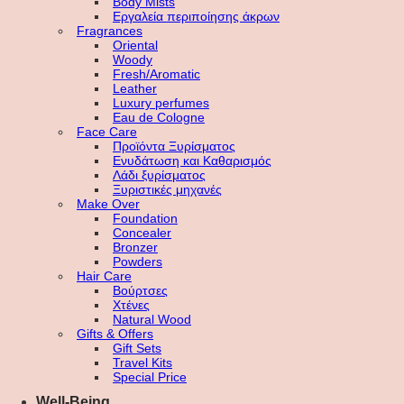
Body Mists
Εργαλεία περιποίησης άκρων
Fragrances
Oriental
Woody
Fresh/Aromatic
Leather
Luxury perfumes
Eau de Cologne
Face Care
Προϊόντα Ξυρίσματος
Ενυδάτωση και Καθαρισμός
Λάδι ξυρίσματος
Ξυριστικές μηχανές
Make Over
Foundation
Concealer
Bronzer
Powders
Hair Care
Βούρτσες
Χτένες
Natural Wood
Gifts & Offers
Gift Sets
Travel Kits
Special Price
Well-Being