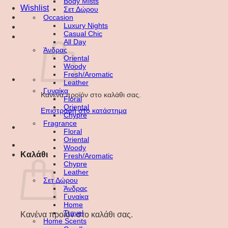
Body Mists
Wishlist
Σετ Δώρου
Occasion
Luxury Nights
Casual Chic
All Day
Άνδρας
Oriental
Woody
Fresh/Aromatic
Leather
Γυναίκα
Κανένα προϊόν στο καλάθι σας.
Floral
Oriental
Επιστροφή στο κατάστημα
Chypre
Fragrance
Floral
Oriental
Woody
Καλάθι
Fresh/Aromatic
Chypre
Leather
Σετ Δώρου
Άνδρας
Γυναίκα
Home
Travel
Κανένα προϊόν στο καλάθι σας.
Home Scents