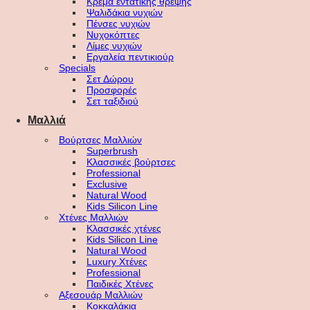
Κρέμα εντατικής θρέψης
Ψαλιδάκια νυχιών
Πένσες νυχιών
Νυχοκόπτες
Λίμες νυχιών
Εργαλεία πεντικιούρ
Specials
Σετ Δώρου
Προσφορές
Σετ ταξιδιού
Μαλλιά
Βούρτσες Μαλλιών
Superbrush
Κλασσικές βούρτσες
Professional
Exclusive
Natural Wood
Kids Silicon Line
Χτένες Μαλλιών
Κλασσικές χτένες
Kids Silicon Line
Natural Wood
Luxury Χτένες
Professional
Παιδικές Χτένες
Αξεσουάρ Μαλλιών
Κοκκαλάκια