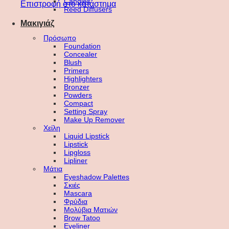
Candles
Επιστροφή στο κατάστημα
Reed Diffusers
Μακιγιάζ
Πρόσωπο
Foundation
Concealer
Blush
Primers
Highlighters
Bronzer
Powders
Compact
Setting Spray
Make Up Remover
Χείλη
Liquid Lipstick
Lipstick
Lipgloss
Lipliner
Μάτια
Eyeshadow Palettes
Σκιές
Mascara
Φρύδια
Μολύβια Ματιών
Brow Tatoo
Eyeliner