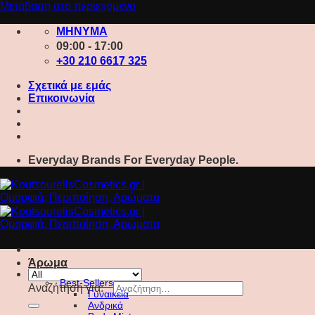
Μετάβαση στο περιεχόμενο
ΜΗΝΥΜΑ
09:00 - 17:00
+30 210 6617 325
Σχετικά με εμάς
Επικοινωνία
Everyday Brands For Everyday People.
Άρωμα
Best-Sellers
Αναζήτηση για:
Γυναικεία
Ανδρικά