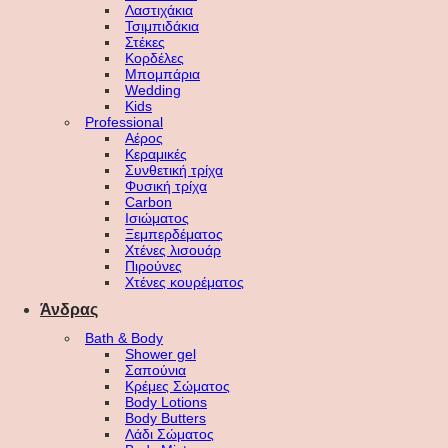
Λαστιχάκια
Τσιμπιδάκια
Στέκες
Κορδέλες
Μπομπάρια
Wedding
Kids
Professional
Αέρος
Κεραμικές
Συνθετική τρίχα
Φυσική τρίχα
Carbon
Ισιώματος
Ξεμπερδέματος
Χτένες λισουάρ
Πιρούνες
Χτένες κουρέματος
Άνδρας
Bath & Body
Shower gel
Σαπούνια
Κρέμες Σώματος
Body Lotions
Body Butters
Λάδι Σώματος