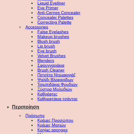
Liquid Eyeliner
Eye Primer
Anti-Cernes Concealer
Concealer Palettes
Correcting Palette
Accessories
False Eyelashes
Makeup brushes
Blush brush
Lip brush
Eye brush
Velvet Brushes
Blenders
Σφουγγαράκια
Brush Cleaner
Πετσέτα Ντεμακιγιάζ
Ψαλίδι Βλεφαρίδων
Τσιμπιδάκια Φρυδιών
Ξύστρα Μολυβιών
Καθρέφτες
Καθρεφτάκια τσάντας
Περιποίηση
Πρόσωπο
Κρέμες Προσώπου
Κρέμες Ματιών
Konjac sponges