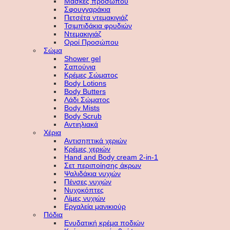
Μάσκες προσώπου
Σφουγγαράκια
Πετσέτα ντεμακιγιάζ
Τσιμπιδάκια φρυδιών
Ντεμακιγιάζ
Οροί Προσώπου
Σώμα
Shower gel
Σαπούνια
Κρέμες Σώματος
Body Lotions
Body Butters
Λάδι Σώματος
Body Mists
Body Scrub
Αντιηλιακά
Χέρια
Αντισηπτικά χεριών
Κρέμες χεριών
Hand and Body cream 2-in-1
Σετ περιποίησης άκρων
Ψαλιδάκια νυχιών
Πένσες νυχιών
Νυχοκόπτες
Λίμες νυχιών
Εργαλεία μανικιούρ
Πόδια
Ενυδατική κρέμα ποδιών