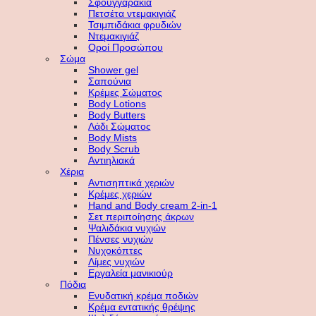
Σφουγγαράκια
Πετσέτα ντεμακιγιάζ
Τσιμπιδάκια φρυδιών
Ντεμακιγιάζ
Οροί Προσώπου
Σώμα
Shower gel
Σαπούνια
Κρέμες Σώματος
Body Lotions
Body Butters
Λάδι Σώματος
Body Mists
Body Scrub
Αντιηλιακά
Χέρια
Αντισηπτικά χεριών
Κρέμες χεριών
Hand and Body cream 2-in-1
Σετ περιποίησης άκρων
Ψαλιδάκια νυχιών
Πένσες νυχιών
Νυχοκόπτες
Λίμες νυχιών
Εργαλεία μανικιούρ
Πόδια
Ενυδατική κρέμα ποδιών
Κρέμα εντατικής θρέψης