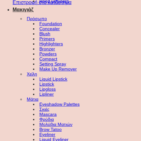
Reed Diffusers
Επιστροφή στο κατάστημα
Μακιγιάζ
Πρόσωπο
Foundation
Concealer
Blush
Primers
Highlighters
Bronzer
Powders
Compact
Setting Spray
Make Up Remover
Χείλη
Liquid Lipstick
Lipstick
Lipgloss
Lipliner
Μάτια
Eyeshadow Palettes
Σκιές
Mascara
Φρύδια
Μολύβια Ματιών
Brow Tatoo
Eyeliner
Liquid Eyeliner