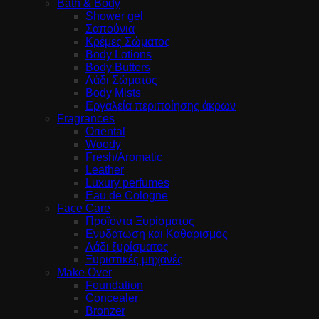
Bath & Body
Shower gel
Σαπούνια
Κρέμες Σώματος
Body Lotions
Body Butters
Λάδι Σώματος
Body Mists
Εργαλεία περιποίησης άκρων
Fragrances
Oriental
Woody
Fresh/Aromatic
Leather
Luxury perfumes
Eau de Cologne
Face Care
Προϊόντα Ξυρίσματος
Ενυδάτωση και Καθαρισμός
Λάδι ξυρίσματος
Ξυριστικές μηχανές
Make Over
Foundation
Concealer
Bronzer