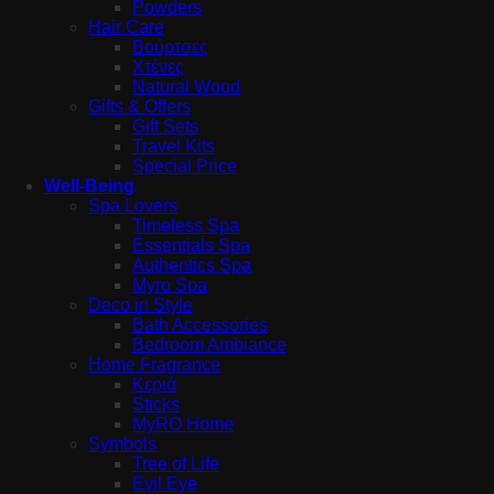
Powders
Hair Care
Βούρτσες
Χτένες
Natural Wood
Gifts & Offers
Gift Sets
Travel Kits
Special Price
Well-Being
Spa Lovers
Timeless Spa
Essentials Spa
Authentics Spa
Myro Spa
Deco in Style
Bath Accessories
Bedroom Ambiance
Home Fragrance
Κεριά
Sticks
MyRO Home
Symbols
Tree of Life
Evil Eye