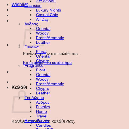
Σετ Δώρου
Wishlist
Occasion
Luxury Nights
Casual Chic
All Day
Άνδρας
Oriental
Woody
Fresh/Aromatic
Leather
Γυναίκα
Floral
Κανένα προϊόν στο καλάθι σας.
Oriental
Chypre
Επιστροφή στο κατάστημα
Fragrance
Floral
Oriental
Woody
Fresh/Aromatic
Καλάθι
Chypre
Leather
Σετ Δώρου
Άνδρας
Γυναίκα
Home
Travel
Home Scents
Κανένα προϊόν στο καλάθι σας.
Candles