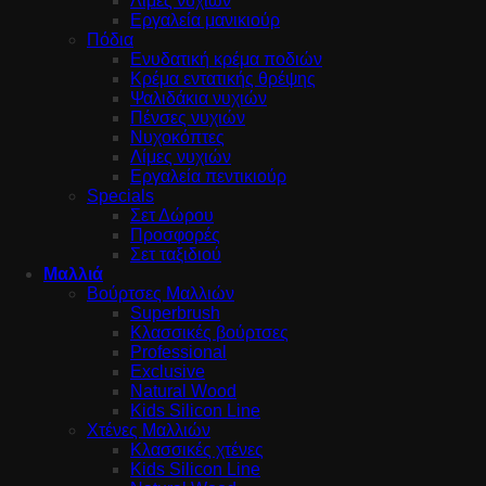
Λίμες νυχιών
Εργαλεία μανικιούρ
Πόδια
Ενυδατική κρέμα ποδιών
Κρέμα εντατικής θρέψης
Ψαλιδάκια νυχιών
Πένσες νυχιών
Νυχοκόπτες
Λίμες νυχιών
Εργαλεία πεντικιούρ
Specials
Σετ Δώρου
Προσφορές
Σετ ταξιδιού
Μαλλιά
Βούρτσες Μαλλιών
Superbrush
Κλασσικές βούρτσες
Professional
Exclusive
Natural Wood
Kids Silicon Line
Χτένες Μαλλιών
Κλασσικές χτένες
Kids Silicon Line