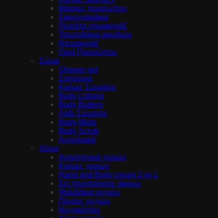
Μάσκες προσώπου
Σφουγγαράκια
Πετσέτα ντεμακιγιάζ
Τσιμπιδάκια φρυδιών
Ντεμακιγιάζ
Οροί Προσώπου
Σώμα
Shower gel
Σαπούνια
Κρέμες Σώματος
Body Lotions
Body Butters
Λάδι Σώματος
Body Mists
Body Scrub
Αντιηλιακά
Χέρια
Αντισηπτικά χεριών
Κρέμες χεριών
Hand and Body cream 2-in-1
Σετ περιποίησης άκρων
Ψαλιδάκια νυχιών
Πένσες νυχιών
Νυχοκόπτες