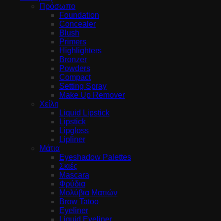
Πρόσωπο
Foundation
Concealer
Blush
Primers
Highlighters
Bronzer
Powders
Compact
Setting Spray
Make Up Remover
Χείλη
Liquid Lipstick
Lipstick
Lipgloss
Lipliner
Μάτια
Eyeshadow Palettes
Σκιές
Mascara
Φρύδια
Μολύβια Ματιών
Brow Tatoo
Eyeliner
Liquid Eyeliner