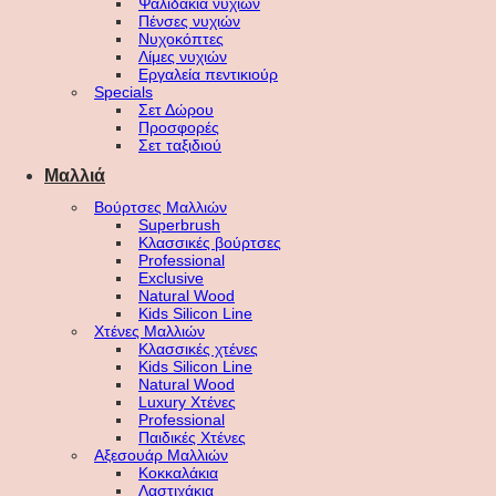
Ψαλιδάκια νυχιών
Πένσες νυχιών
Νυχοκόπτες
Λίμες νυχιών
Εργαλεία πεντικιούρ
Specials
Σετ Δώρου
Προσφορές
Σετ ταξιδιού
Μαλλιά
Βούρτσες Μαλλιών
Superbrush
Κλασσικές βούρτσες
Professional
Exclusive
Natural Wood
Kids Silicon Line
Χτένες Μαλλιών
Κλασσικές χτένες
Kids Silicon Line
Natural Wood
Luxury Χτένες
Professional
Παιδικές Χτένες
Αξεσουάρ Μαλλιών
Κοκκαλάκια
Λαστιχάκια