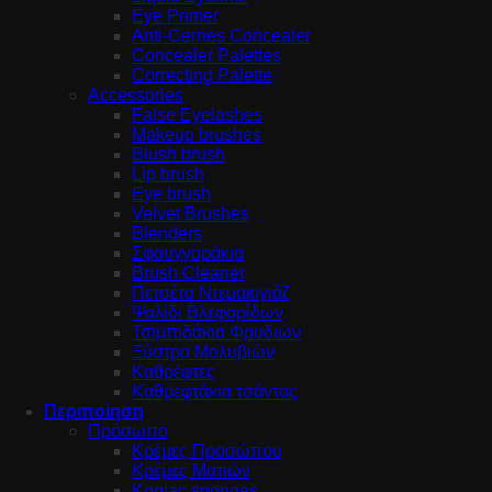
Eye Primer
Anti-Cernes Concealer
Concealer Palettes
Correcting Palette
Accessories
False Eyelashes
Makeup brushes
Blush brush
Lip brush
Eye brush
Velvet Brushes
Blenders
Σφουγγαράκια
Brush Cleaner
Πετσέτα Ντεμακιγιάζ
Ψαλίδι Βλεφαρίδων
Τσιμπιδάκια Φρυδιών
Ξύστρα Μολυβιών
Καθρέφτες
Καθρεφτάκια τσάντας
Περιποίηση
Πρόσωπο
Κρέμες Προσώπου
Κρέμες Ματιών
Konjac sponges