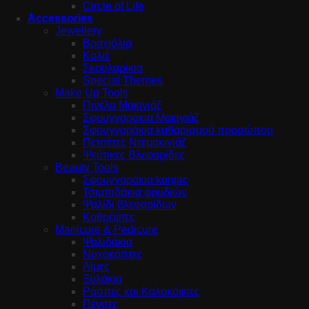
Circle of Life
Accessories
Jewellery
Βραχιόλια
Κολιέ
Σκουλαρίκια
Special Themes
Make Up Tools
Πινέλα Μακιγιάζ
Σφουγγαράκια Μακιγιάζ
Σφουγγαράκια καθαρισμού προσώπου
Πετσέτες Ντεμακιγιάζ
Ψεύτικες Βλεφαρίδες
Beauty Tools
Σφουγγαράκια konjac
Τσιμπιδάκια φρυδιών
Ψαλίδι βλεφαρίδων
Καθρέφτες
Manicure & Pedicure
Ψαλιδάκια
Νυχοκόπτες
Λίμες
Ξυλάκια
Ράσπες και Καλοκόφτες
Πένσες