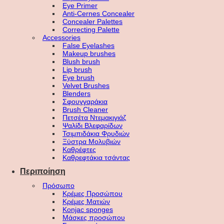
Eye Primer
Anti-Cernes Concealer
Concealer Palettes
Correcting Palette
Accessories
False Eyelashes
Makeup brushes
Blush brush
Lip brush
Eye brush
Velvet Brushes
Blenders
Σφουγγαράκια
Brush Cleaner
Πετσέτα Ντεμακιγιάζ
Ψαλίδι Βλεφαρίδων
Τσιμπιδάκια Φρυδιών
Ξύστρα Μολυβιών
Καθρέφτες
Καθρεφτάκια τσάντας
Περιποίηση
Πρόσωπο
Κρέμες Προσώπου
Κρέμες Ματιών
Konjac sponges
Μάσκες προσώπου