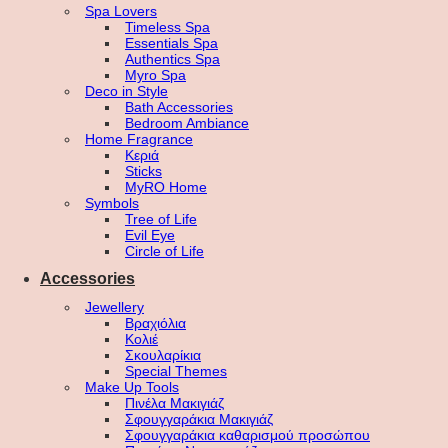
Spa Lovers
Timeless Spa
Essentials Spa
Authentics Spa
Myro Spa
Deco in Style
Bath Accessories
Bedroom Ambiance
Home Fragrance
Κεριά
Sticks
MyRO Home
Symbols
Tree of Life
Evil Eye
Circle of Life
Accessories
Jewellery
Βραχιόλια
Κολιέ
Σκουλαρίκια
Special Themes
Make Up Tools
Πινέλα Μακιγιάζ
Σφουγγαράκια Μακιγιάζ
Σφουγγαράκια καθαρισμού προσώπου