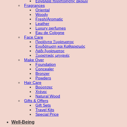
Εργαλεία περιποίησης άκρων
Fragrances
Oriental
Woody
Fresh/Aromatic
Leather
Luxury perfumes
Eau de Cologne
Face Care
Προϊόντα Ξυρίσματος
Ενυδάτωση και Καθαρισμός
Λάδι ξυρίσματος
Ξυριστικές μηχανές
Make Over
Foundation
Concealer
Bronzer
Powders
Hair Care
Βούρτσες
Χτένες
Natural Wood
Gifts & Offers
Gift Sets
Travel Kits
Special Price
Well-Being