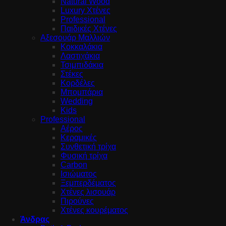
Natural Wood
Luxury Χτένες
Professional
Παιδικές Χτένες
Αξεσουάρ Μαλλιών
Κοκκαλάκια
Λαστιχάκια
Τσιμπιδάκια
Στέκες
Κορδέλες
Μπομπάρια
Wedding
Kids
Professional
Αέρος
Κεραμικές
Συνθετική τρίχα
Φυσική τρίχα
Carbon
Ισιώματος
Ξεμπερδέματος
Χτένες λισουάρ
Πιρούνες
Χτένες κουρέματος
Άνδρας