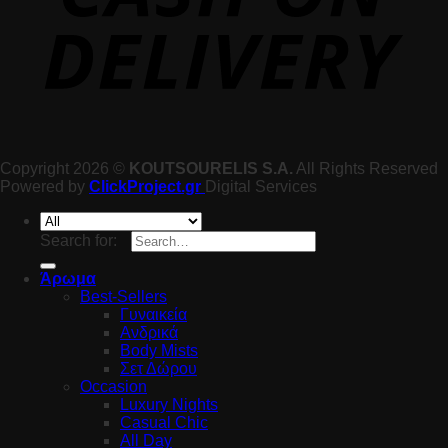
Copyright 2026 ©
KOUTSOURELIS S.A.
All Rights Reserved
Powered by
ClickProject.gr
Digital Services
Search for:
Άρωμα
Best-Sellers
Γυναικεία
Ανδρικά
Body Mists
Σετ Δώρου
Occasion
Luxury Nights
Casual Chic
All Day