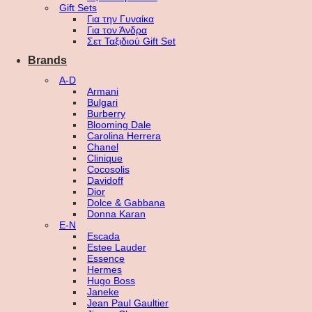
Gift Sets
Για την Γυναίκα
Για τον Άνδρα
Σετ Ταξιδιού Gift Set
Brands
A-D
Armani
Bulgari
Burberry
Blooming Dale
Carolina Herrera
Chanel
Clinique
Cocosolis
Davidoff
Dior
Dolce & Gabbana
Donna Karan
E-N
Escada
Estee Lauder
Essence
Hermes
Hugo Boss
Janeke
Jean Paul Gaultier