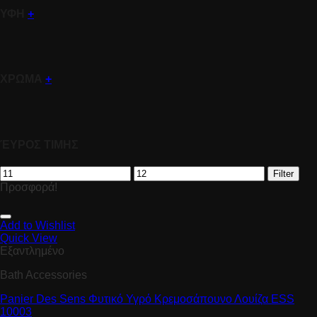
ΥΦΗ
+
ΧΡΩΜΑ
+
ΈΥΡΟΣ ΤΙΜΗΣ
Filter
Προσφορά!
Add to Wishlist
Quick View
Εξαντλημένο
Bath Accessories
Panier Des Sens Φυτικό Υγρό Κρεμοσάπουνο Λουίζα ESS
10003