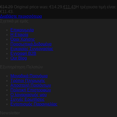
€
14.29
Original price was: €14.29.
€
11.43
Η τρέχουσα τιμή είναι:
€11.43.
Διαβάστε περισσότερα
Σχετικά με εμάς
Επικοινωνία
Η Εταιρία
Όροι Χρήσης
Προσωπικά Δεδομένα
Ευκαιρίες Συνεργασίας
Εγγραφή B2B
Our Blog
Εξυπηρέτηση Πελατών
Μοναδικά Προνόμια
Τρόποι Πληρωμής
Αποστολή Προϊόντων
Πολιτική Επιστροφών
Ο λογαριασμός μου
Συχνές Ερωτήσεις
Εντοπισμός Παραγγελίας
Newsletter