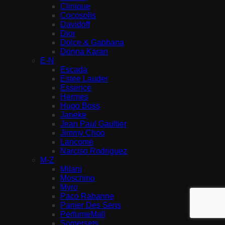
Clinique
Cocosolis
Davidoff
Dior
Dolce & Gabbana
Donna Karan
E-N
Escada
Estee Lauder
Essence
Hermes
Hugo Boss
Janeke
Jean Paul Gaultier
Jimmy Choo
Lancome
Narciso Rodriguez
M-Z
Milani
Moschino
Myro
Paco Rabanne
Panier Des Sens
PerfumeMall
Somersets