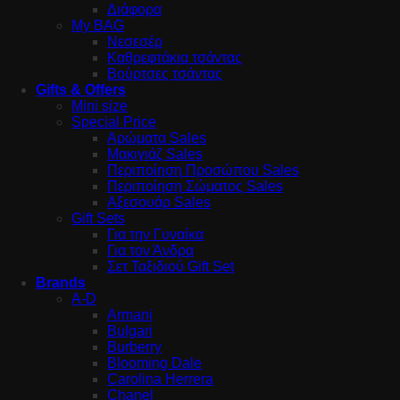
Διάφορα
My BAG
Νεσεσέρ
Καθρεφτάκια τσάντας
Βούρτσες τσάντας
Gifts & Offers
Mini size
Special Price
Αρώματα Sales
Μακιγιάζ Sales
Περιποίηση Προσώπου Sales
Περιποίηση Σώματος Sales
Αξεσουάρ Sales
Gift Sets
Για την Γυναίκα
Για τον Άνδρα
Σετ Ταξιδιού Gift Set
Brands
A-D
Armani
Bulgari
Burberry
Blooming Dale
Carolina Herrera
Chanel