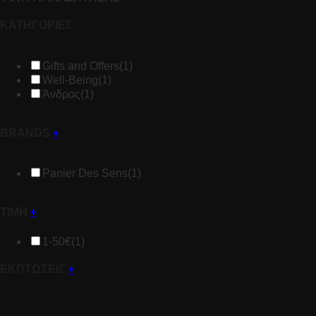
ΚΑΤΗΓΟΡΙΕΣ
Gifts and Offers
(1)
Well-Being
(1)
Άνδρας
(1)
BRANDS
+
Panier Des Sens
(1)
ΤΙΜΗ
+
1-50€
(1)
ΕΚΠΤΩΣΕΙΣ
+