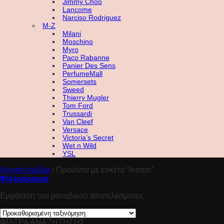
Jimmy Choo
Lancome
Narciso Rodriguez
M-Z
Milani
Moschino
Myro
Paco Rabanne
Panier Des Sens
PerfumeMall
Somersets
Sweed
Thierry Mugler
Tom Ford
Trussardi
Van Cleef
Versace
Victoria’s Secret
Wet n Wild
YSL
Αρχική σελίδα
/
Προϊόντα με ετικέτα “lemon”
Φιλτράρισμα
Εμφάνιση του μοναδικού αποτελέσματος
ΦΙΛΤΡΑ ΑΝΑΖΗΤΗΣΗΣ