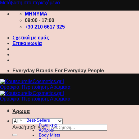
Μετάβαση στο περιεχόμενο
ΜΗΝΥΜΑ
09:00 - 17:00
+30 210 6617 325
Σχετικά με εμάς
Επικοινωνία
Everyday Brands For Everyday People.
Άρωμα
Best-Sellers
Γυναικεία
Αναζήτηση για:
Ανδρικά
Body Mists