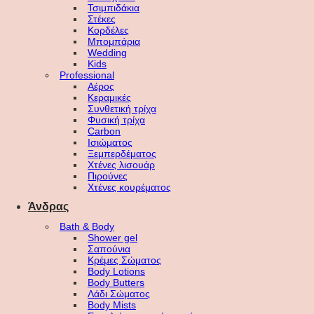
Τσιμπιδάκια
Στέκες
Κορδέλες
Μπομπάρια
Wedding
Kids
Professional
Αέρος
Κεραμικές
Συνθετική τρίχα
Φυσική τρίχα
Carbon
Ισιώματος
Ξεμπερδέματος
Χτένες λισουάρ
Πιρούνες
Χτένες κουρέματος
Άνδρας
Bath & Body
Shower gel
Σαπούνια
Κρέμες Σώματος
Body Lotions
Body Butters
Λάδι Σώματος
Body Mists