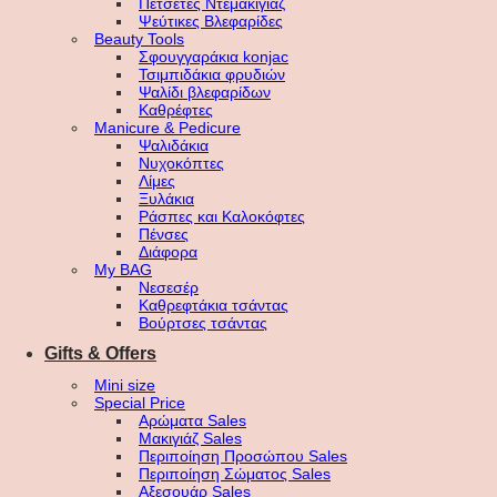
Πετσέτες Ντεμακιγιάζ
Ψεύτικες Βλεφαρίδες
Beauty Tools
Σφουγγαράκια konjac
Τσιμπιδάκια φρυδιών
Ψαλίδι βλεφαρίδων
Καθρέφτες
Manicure & Pedicure
Ψαλιδάκια
Νυχοκόπτες
Λίμες
Ξυλάκια
Ράσπες και Καλοκόφτες
Πένσες
Διάφορα
My BAG
Νεσεσέρ
Καθρεφτάκια τσάντας
Βούρτσες τσάντας
Gifts & Offers
Mini size
Special Price
Αρώματα Sales
Μακιγιάζ Sales
Περιποίηση Προσώπου Sales
Περιποίηση Σώματος Sales
Αξεσουάρ Sales