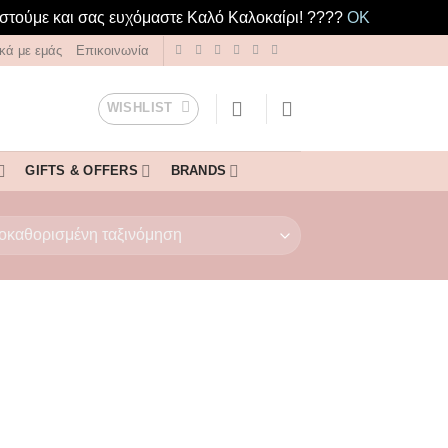
ιστούμε και σας ευχόμαστε Καλό Καλοκαίρι! ????️
OK
ικά με εμάς
Επικοινωνία
WISHLIST
GIFTS & OFFERS
BRANDS