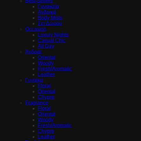
Best-Sellers
Γυναικεία
Ανδρικά
Body Mists
Σετ Δώρου
Occasion
Luxury Nights
Casual Chic
All Day
Άνδρας
Oriental
Woody
Fresh/Aromatic
Leather
Γυναίκα
Floral
Oriental
Chypre
Fragrance
Floral
Oriental
Woody
Fresh/Aromatic
Chypre
Leather