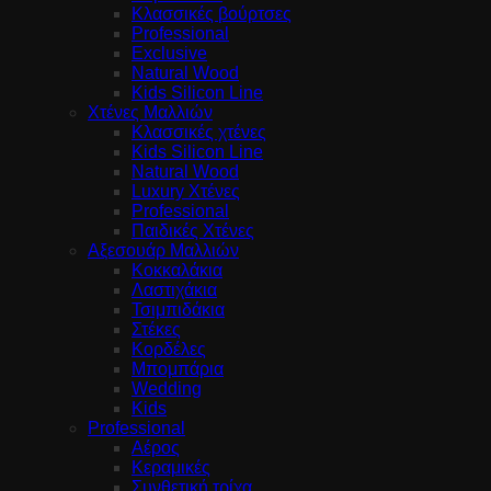
Κλασσικές βούρτσες
Professional
Exclusive
Natural Wood
Kids Silicon Line
Χτένες Μαλλιών
Κλασσικές χτένες
Kids Silicon Line
Natural Wood
Luxury Χτένες
Professional
Παιδικές Χτένες
Αξεσουάρ Μαλλιών
Κοκκαλάκια
Λαστιχάκια
Τσιμπιδάκια
Στέκες
Κορδέλες
Μπομπάρια
Wedding
Kids
Professional
Αέρος
Κεραμικές
Συνθετική τρίχα