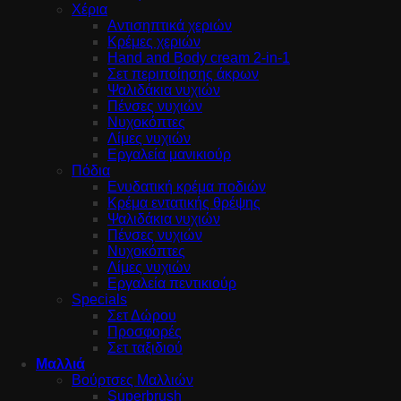
Χέρια
Αντισηπτικά χεριών
Κρέμες χεριών
Hand and Body cream 2-in-1
Σετ περιποίησης άκρων
Ψαλιδάκια νυχιών
Πένσες νυχιών
Νυχοκόπτες
Λίμες νυχιών
Εργαλεία μανικιούρ
Πόδια
Ενυδατική κρέμα ποδιών
Κρέμα εντατικής θρέψης
Ψαλιδάκια νυχιών
Πένσες νυχιών
Νυχοκόπτες
Λίμες νυχιών
Εργαλεία πεντικιούρ
Specials
Σετ Δώρου
Προσφορές
Σετ ταξιδιού
Μαλλιά
Βούρτσες Μαλλιών
Superbrush