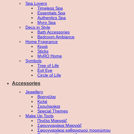
Spa Lovers
Timeless Spa
Essentials Spa
Authentics Spa
Myro Spa
Deco in Style
Bath Accessories
Bedroom Ambiance
Home Fragrance
Κεριά
Sticks
MyRO Home
Symbols
Tree of Life
Evil Eye
Circle of Life
Accessories
Jewellery
Βραχιόλια
Κολιέ
Σκουλαρίκια
Special Themes
Make Up Tools
Πινέλα Μακιγιάζ
Σφουγγαράκια Μακιγιάζ
Σφουγγαράκια καθαρισμού προσώπου