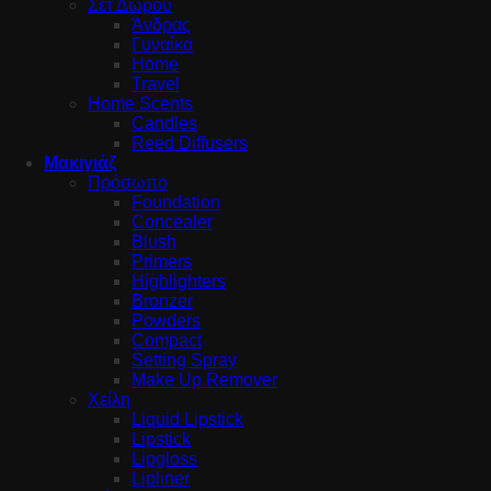
Σετ Δώρου
Άνδρας
Γυναίκα
Home
Travel
Home Scents
Candles
Reed Diffusers
Μακιγιάζ
Πρόσωπο
Foundation
Concealer
Blush
Primers
Highlighters
Bronzer
Powders
Compact
Setting Spray
Make Up Remover
Χείλη
Liquid Lipstick
Lipstick
Lipgloss
Lipliner