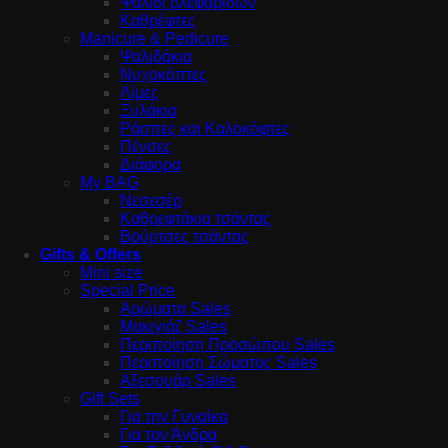
Ψαλίδι βλεφαρίδων
Καθρέφτες
Manicure & Pedicure
Ψαλιδάκια
Νυχοκόπτες
Λίμες
Ξυλάκια
Ράσπες και Καλοκόφτες
Πένσες
Διάφορα
My BAG
Νεσεσέρ
Καθρεφτάκια τσάντας
Βούρτσες τσάντας
Gifts & Offers
Mini size
Special Price
Αρώματα Sales
Μακιγιάζ Sales
Περιποίηση Προσώπου Sales
Περιποίηση Σώματος Sales
Αξεσουάρ Sales
Gift Sets
Για την Γυναίκα
Για τον Άνδρα