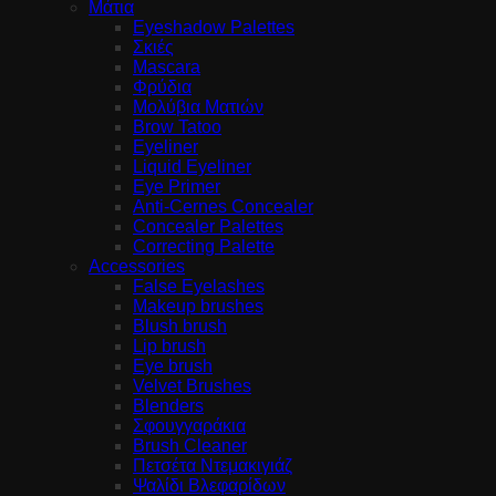
Μάτια
Eyeshadow Palettes
Σκιές
Mascara
Φρύδια
Μολύβια Ματιών
Brow Tatoo
Eyeliner
Liquid Eyeliner
Eye Primer
Anti-Cernes Concealer
Concealer Palettes
Correcting Palette
Accessories
False Eyelashes
Makeup brushes
Blush brush
Lip brush
Eye brush
Velvet Brushes
Blenders
Σφουγγαράκια
Brush Cleaner
Πετσέτα Ντεμακιγιάζ
Ψαλίδι Βλεφαρίδων