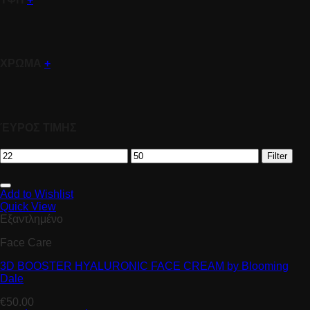
ΧΡΩΜΑ
+
ΈΥΡΟΣ ΤΙΜΗΣ
Filter
Add to Wishlist
Quick View
Εξαντλημένο
Face Care
3D BOOSTER HYALURONIC FACE CREAM by Blooming
Dale
€
50.00