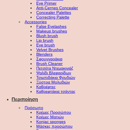
Eye Primer
Anti-Cernes Concealer
Concealer Palettes
Correcting Palette
Accessories
False Eyelashes
Makeup brushes
Blush brush
Lip brush
Eye brush
Velvet Brushes
Blenders
Σφουγγαράκια
Brush Cleaner
Πετσέτα Ντεμακιγιάζ
Ψαλίδι Βλεφαρίδων
Τσιμπιδάκια Φρυδιών
Ξύστρα Μολυβιών
Καθρέφτες
Καθρεφτάκια τσάντας
Περιποίηση
Πρόσωπο
Κρέμες Προσώπου
Κρέμες Ματιών
Konjac sponges
Μάσκες προσώπου