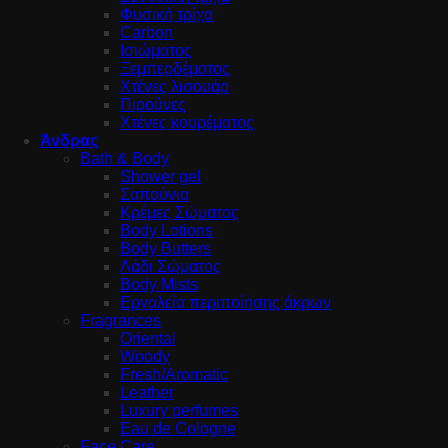
Φυσική τρίχα
Carbon
Ισιώματος
Ξεμπερδέματος
Χτένες λισουάρ
Πιρούνες
Χτένες κουρέματος
Άνδρας
Bath & Body
Shower gel
Σαπούνια
Κρέμες Σώματος
Body Lotions
Body Butters
Λάδι Σώματος
Body Mists
Εργαλεία περιποίησης άκρων
Fragrances
Oriental
Woody
Fresh/Aromatic
Leather
Luxury perfumes
Eau de Cologne
Face Care