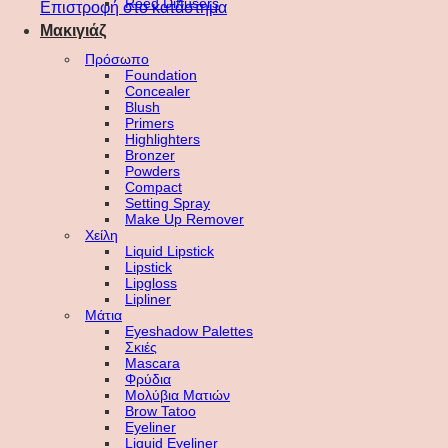
Reed Diffusers
Επιστροφή στο κατάστημα
Μακιγιάζ
Πρόσωπο
Foundation
Concealer
Blush
Primers
Highlighters
Bronzer
Powders
Compact
Setting Spray
Make Up Remover
Χείλη
Liquid Lipstick
Lipstick
Lipgloss
Lipliner
Μάτια
Eyeshadow Palettes
Σκιές
Mascara
Φρύδια
Μολύβια Ματιών
Brow Tatoo
Eyeliner
Liquid Eyeliner