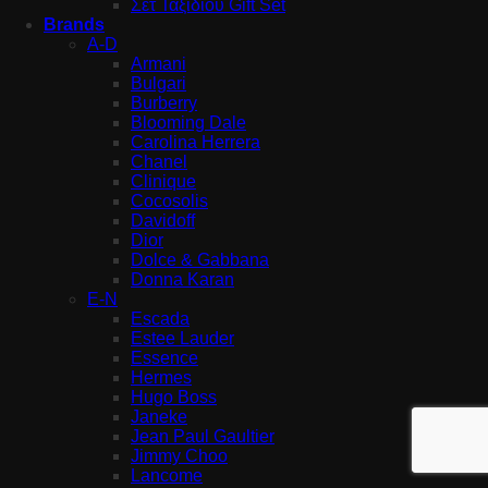
Σετ Ταξιδιού Gift Set
Brands
A-D
Armani
Bulgari
Burberry
Blooming Dale
Carolina Herrera
Chanel
Clinique
Cocosolis
Davidoff
Dior
Dolce & Gabbana
Donna Karan
E-N
Escada
Estee Lauder
Essence
Hermes
Hugo Boss
Janeke
Jean Paul Gaultier
Jimmy Choo
Lancome