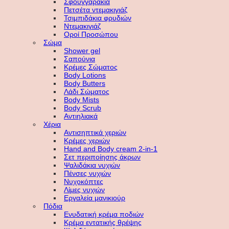
Σφουγγαράκια
Πετσέτα ντεμακιγιάζ
Τσιμπιδάκια φρυδιών
Ντεμακιγιάζ
Οροί Προσώπου
Σώμα
Shower gel
Σαπούνια
Κρέμες Σώματος
Body Lotions
Body Butters
Λάδι Σώματος
Body Mists
Body Scrub
Αντιηλιακά
Χέρια
Αντισηπτικά χεριών
Κρέμες χεριών
Hand and Body cream 2-in-1
Σετ περιποίησης άκρων
Ψαλιδάκια νυχιών
Πένσες νυχιών
Νυχοκόπτες
Λίμες νυχιών
Εργαλεία μανικιούρ
Πόδια
Ενυδατική κρέμα ποδιών
Κρέμα εντατικής θρέψης