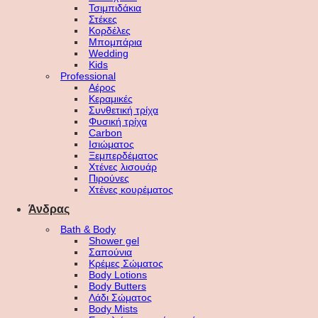
Τσιμπιδάκια
Στέκες
Κορδέλες
Μπομπάρια
Wedding
Kids
Professional
Αέρος
Κεραμικές
Συνθετική τρίχα
Φυσική τρίχα
Carbon
Ισιώματος
Ξεμπερδέματος
Χτένες λισουάρ
Πιρούνες
Χτένες κουρέματος
Άνδρας
Bath & Body
Shower gel
Σαπούνια
Κρέμες Σώματος
Body Lotions
Body Butters
Λάδι Σώματος
Body Mists