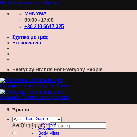
Μετάβαση στο περιεχόμενο
ΜΗΝΥΜΑ
09:00 - 17:00
+30 210 6617 325
Σχετικά με εμάς
Επικοινωνία
Everyday Brands For Everyday People.
Άρωμα
Best-Sellers
Γυναικεία
Αναζήτηση για:
Ανδρικά
Body Mists