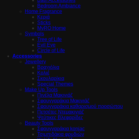
Bath Accessories
Bedroom Ambiance
Home Fragrance
Κεριά
Sticks
MyRO Home
Symbols
Tree of Life
Evil Eye
Circle of Life
Accessories
Jewellery
Βραχιόλια
Κολιέ
Σκουλαρίκια
Special Themes
Make Up Tools
Πινέλα Μακιγιάζ
Σφουγγαράκια Μακιγιάζ
Σφουγγαράκια καθαρισμού προσώπου
Πετσέτες Ντεμακιγιάζ
Ψεύτικες Βλεφαρίδες
Beauty Tools
Σφουγγαράκια konjac
Τσιμπιδάκια φρυδιών