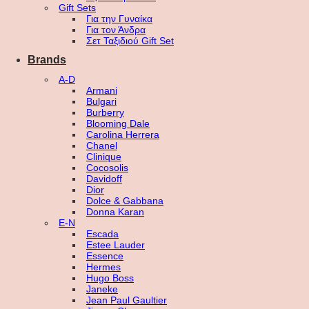
Gift Sets
Για την Γυναίκα
Για τον Άνδρα
Σετ Ταξιδιού Gift Set
Brands
A-D
Armani
Bulgari
Burberry
Blooming Dale
Carolina Herrera
Chanel
Clinique
Cocosolis
Davidoff
Dior
Dolce & Gabbana
Donna Karan
E-N
Escada
Estee Lauder
Essence
Hermes
Hugo Boss
Janeke
Jean Paul Gaultier