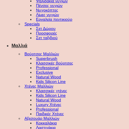
Ψαλιδάκια νυχιών
Πένσες νυχιών
Νυχοκόπτες
Λίμες νυχιών
Εργαλεία πεντικιούρ
Specials
Σετ Δώρου
Προσφορές
Σετ ταξιδιού
Μαλλιά
Βούρτσες Μαλλιών
Superbrush
Κλασσικές βούρτσες
Professional
Exclusive
Natural Wood
Kids Silicon Line
Χτένες Μαλλιών
Κλασσικές χτένες
Kids Silicon Line
Natural Wood
Luxury Χτένες
Professional
Παιδικές Χτένες
Αξεσουάρ Μαλλιών
Κοκκαλάκια
Λαστιχάκια