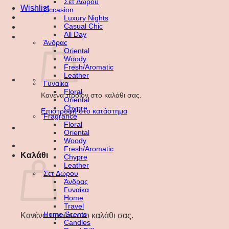
Σετ Δώρου
Wishlist
Occasion
Luxury Nights
Casual Chic
All Day
Άνδρας
Oriental
Woody
Fresh/Aromatic
Leather
Γυναίκα
Floral
Κανένα προϊόν στο καλάθι σας.
Oriental
Chypre
Επιστροφή στο κατάστημα
Fragrance
Floral
Oriental
Woody
Fresh/Aromatic
Καλάθι
Chypre
Leather
Σετ Δώρου
Άνδρας
Γυναίκα
Home
Travel
Home Scents
Κανένα προϊόν στο καλάθι σας.
Candles