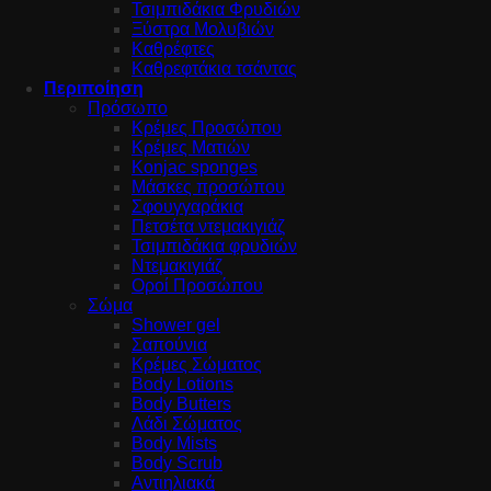
Τσιμπιδάκια Φρυδιών
Ξύστρα Μολυβιών
Καθρέφτες
Καθρεφτάκια τσάντας
Περιποίηση
Πρόσωπο
Κρέμες Προσώπου
Κρέμες Ματιών
Konjac sponges
Μάσκες προσώπου
Σφουγγαράκια
Πετσέτα ντεμακιγιάζ
Τσιμπιδάκια φρυδιών
Ντεμακιγιάζ
Οροί Προσώπου
Σώμα
Shower gel
Σαπούνια
Κρέμες Σώματος
Body Lotions
Body Butters
Λάδι Σώματος
Body Mists
Body Scrub
Αντιηλιακά