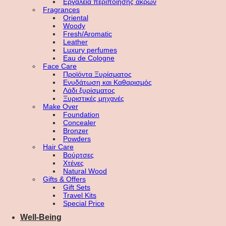
Εργαλεία περιποίησης άκρων
Fragrances
Oriental
Woody
Fresh/Aromatic
Leather
Luxury perfumes
Eau de Cologne
Face Care
Προϊόντα Ξυρίσματος
Ενυδάτωση και Καθαρισμός
Λάδι ξυρίσματος
Ξυριστικές μηχανές
Make Over
Foundation
Concealer
Bronzer
Powders
Hair Care
Βούρτσες
Χτένες
Natural Wood
Gifts & Offers
Gift Sets
Travel Kits
Special Price
Well-Being