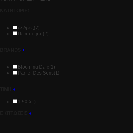
ΚΑΤΗΓΟΡΙΕΣ
Άνδρας
(2)
Περιποίηση
(2)
BRANDS
+
Blooming Dale
(1)
Panier Des Sens
(1)
ΤΙΜΗ
+
1-50€
(1)
ΕΚΠΤΩΣΕΙΣ
+