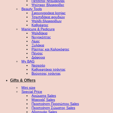
Πετσέτες Ντεμακιγιάζ
Ψεύτικες Βλεφαρίδες
Beauty Tools
Σφουγγαράκια konjac
Τσιμπιδάκια φρυδιών
Ψαλίδι βλεφαρίδων
Καθρέφτες
Manicure & Pedicure
Ψαλιδάκια
Νυχοκόπτες
Λίμες
Ξυλάκια
Ράσπες και Καλοκόφτες
Πένσες
Διάφορα
My BAG
Νεσεσέρ
Καθρεφτάκια τσάντας
Βούρτσες τσάντας
Gifts & Offers
Mini size
Special Price
Αρώματα Sales
Μακιγιάζ Sales
Περιποίηση Προσώπου Sales
Περιποίηση Σώματος Sales
Αξεσουάρ Sales