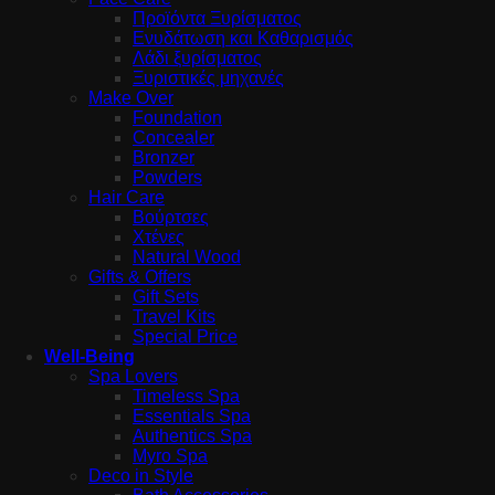
Προϊόντα Ξυρίσματος
Ενυδάτωση και Καθαρισμός
Λάδι ξυρίσματος
Ξυριστικές μηχανές
Make Over
Foundation
Concealer
Bronzer
Powders
Hair Care
Βούρτσες
Χτένες
Natural Wood
Gifts & Offers
Gift Sets
Travel Kits
Special Price
Well-Being
Spa Lovers
Timeless Spa
Essentials Spa
Authentics Spa
Myro Spa
Deco in Style