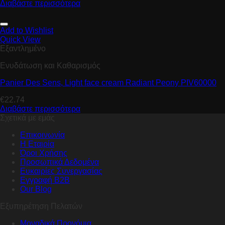
Διαβάστε περισσότερα
Add to Wishlist
Quick View
Εξαντλημένο
Ενυδάτωση και Καθαρισμός
Panier Des Sens, Light face cream Radiant Peony PIV60000
€
22.74
Διαβάστε περισσότερα
Σχετικά με εμάς
Επικοινωνία
Η Εταιρία
Όροι Χρήσης
Προσωπικά Δεδομένα
Ευκαιρίες Συνεργασίας
Εγγραφή B2B
Our Blog
Εξυπηρέτηση Πελατών
Μοναδικά Προνόμια