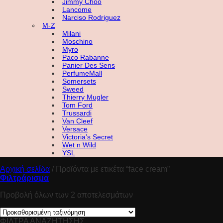
Jimmy Choo
Lancome
Narciso Rodriguez
M-Z
Milani
Moschino
Myro
Paco Rabanne
Panier Des Sens
PerfumeMall
Somersets
Sweed
Thierry Mugler
Tom Ford
Trussardi
Van Cleef
Versace
Victoria’s Secret
Wet n Wild
YSL
Αρχική σελίδα
/
Προϊόντα με ετικέτα “face cream”
Φιλτράρισμα
Προβολή όλων των 2 αποτελεσμάτων
ΦΙΛΤΡΑ ΑΝΑΖΗΤΗΣΗΣ