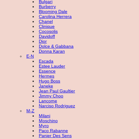
Bulgari
Burberry
Blooming Dale
Carolina Herrera
Chanel
Clinique
Cocosolis
Davidoff
Dior
Dolce & Gabbana
Donna Karan
E-N
Escada
Estee Lauder
Essence
Hermes
Hugo Boss
Janeke
Jean Paul Gaultier
Jimmy Choo
Lancome
Narciso Rodriguez
M-Z
Milani
Moschino
Myro
Paco Rabanne
Panier Des Sens