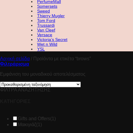
PerfumeMall
Somersets
Sweed
Thierry Mugler
Tom Ford
Trussardi
Van Cleef
Versace
Victoria’s Secret
Wet n Wild
YSL
Αρχική σελίδα
/
Προϊόντα με ετικέτα “brows”
Φιλτράρισμα
Εμφάνιση του μοναδικού αποτελέσματος
ΦΙΛΤΡΑ ΑΝΑΖΗΤΗΣΗΣ
ΚΑΤΗΓΟΡΙΕΣ
Gifts and Offers
(1)
Μακιγιάζ
(1)