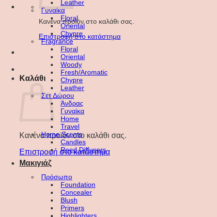
Leather
Γυναίκα
Floral
Κανένα προϊόν στο καλάθι σας.
Oriental
Chypre
Επιστροφή στο κατάστημα
Fragrance
Floral
Oriental
Woody
Fresh/Aromatic
Καλάθι
Chypre
Leather
Σετ Δώρου
Άνδρας
Γυναίκα
Home
Travel
Home Scents
Κανένα προϊόν στο καλάθι σας.
Candles
Reed Diffusers
Επιστροφή στο κατάστημα
Μακιγιάζ
Πρόσωπο
Foundation
Concealer
Blush
Primers
Highlighters