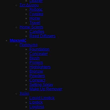
Leather
Σετ Δώρου
Άνδρας
Γυναίκα
Home
Travel
Home Scents
Candles
Reed Diffusers
Μακιγιάζ
Πρόσωπο
Foundation
Concealer
Blush
Primers
Highlighters
Bronzer
Powders
Compact
Setting Spray
Make Up Remover
Χείλη
Liquid Lipstick
Lipstick
Lipgloss