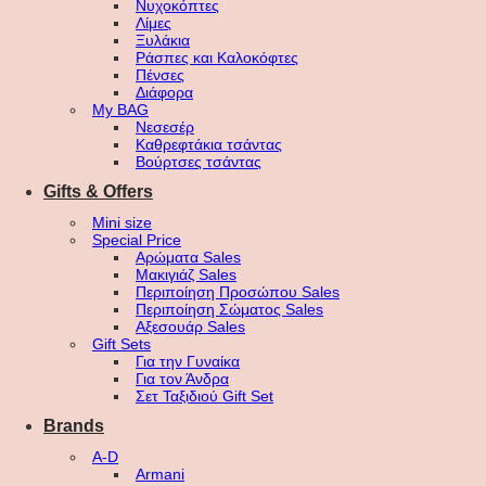
Νυχοκόπτες
Λίμες
Ξυλάκια
Ράσπες και Καλοκόφτες
Πένσες
Διάφορα
My BAG
Νεσεσέρ
Καθρεφτάκια τσάντας
Βούρτσες τσάντας
Gifts & Offers
Mini size
Special Price
Αρώματα Sales
Μακιγιάζ Sales
Περιποίηση Προσώπου Sales
Περιποίηση Σώματος Sales
Αξεσουάρ Sales
Gift Sets
Για την Γυναίκα
Για τον Άνδρα
Σετ Ταξιδιού Gift Set
Brands
A-D
Armani