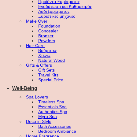
Προϊόντα Ξυρίσματος
Ενυδάτωση και Καθαρισμός
Λάδι ξυρίσματος
Ξυριστικές μηχανές
Make Over
Foundation
Concealer
Bronzer
Powders
Hair Care
Βούρτσες
Χτένες
Natural Wood
Gifts & Offers
Gift Sets
Travel Kits
Special Price
Well-Being
Spa Lovers
Timeless Spa
Essentials Spa
Authentics Spa
Myro Spa
Deco in Style
Bath Accessories
Bedroom Ambiance
Home Fragrance