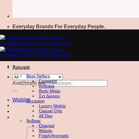
Everyday Brands For Everyday People.
Άρωμα
Best-Sellers
Γυναικεία
Αναζήτηση για:
Ανδρικά
Body Mists
Σετ Δώρου
Wishlist
Occasion
Luxury Nights
Casual Chic
All Day
Άνδρας
Oriental
Woody
Fresh/Aromatic