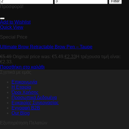
Filter
Προσφορά!
Add to Wishlist
Quick View
Special Price
Ultimate Brow Retractable Brow Pen – Taupe
€
5.49
Original price was: €5.49.
€
2.33
Η τρέχουσα τιμή είναι:
€2.33.
Προσθήκη στο καλάθι
Σχετικά με εμάς
Επικοινωνία
Η Εταιρία
Όροι Χρήσης
Προσωπικά Δεδομένα
Ευκαιρίες Συνεργασίας
Εγγραφή B2B
Our Blog
Εξυπηρέτηση Πελατών