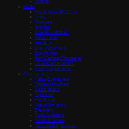
Lipliner
Μάτια
Eyeshadow Palettes
Σκιές
Mascara
Φρύδια
Μολύβια Ματιών
Brow Tatoo
Eyeliner
Liquid Eyeliner
Eye Primer
Anti-Cernes Concealer
Concealer Palettes
Correcting Palette
Accessories
False Eyelashes
Makeup brushes
Blush brush
Lip brush
Eye brush
Velvet Brushes
Blenders
Σφουγγαράκια
Brush Cleaner
Πετσέτα Ντεμακιγιάζ