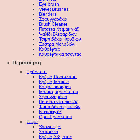
Eye brush
Velvet Brushes
Blenders
Σφουγγαράκια
Brush Cleaner
Πετσέτα Ντεμακιγιάζ
Ψαλίδι Βλεφαρίδων
Τσιμπιδάκια Φρυδιών
Ξύστρα Μολυβιών
Καθρέφτες
Καθρεφτάκια τσάντας
Περιποίηση
Πρόσωπο
Κρέμες Προσώπου
Κρέμες Ματιών
Konjac sponges
Μάσκες προσώπου
Σφουγγαράκια
Πετσέτα ντεμακιγιάζ
Τσιμπιδάκια φρυδιών
Ντεμακιγιάζ
Οροί Προσώπου
Σώμα
Shower gel
Σαπούνια
Κρέμες Σώματος