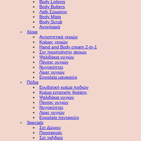
Body Lotions
Body Butters
Λάδι Σώματος
Body Mists
Body Scrub
Αντιηλιακά
Χέρια
Αντισηπτικά χεριών
Κρέμες χεριών
Hand and Body cream 2-in-1
Σετ περιποίησης άκρων
Ψαλιδάκια νυχιών
Πένσες νυχιών
Νυχοκόπτες
Λίμες νυχιών
Εργαλεία μανικιούρ
Πόδια
Ενυδατική κρέμα ποδιών
Κρέμα εντατικής θρέψης
Ψαλιδάκια νυχιών
Πένσες νυχιών
Νυχοκόπτες
Λίμες νυχιών
Εργαλεία πεντικιούρ
Specials
Σετ Δώρου
Προσφορές
Σετ ταξιδιού