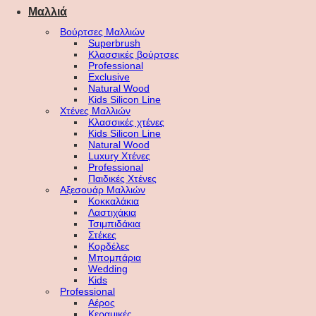
Μαλλιά
Βούρτσες Μαλλιών
Superbrush
Κλασσικές βούρτσες
Professional
Exclusive
Natural Wood
Kids Silicon Line
Χτένες Μαλλιών
Κλασσικές χτένες
Kids Silicon Line
Natural Wood
Luxury Χτένες
Professional
Παιδικές Χτένες
Αξεσουάρ Μαλλιών
Κοκκαλάκια
Λαστιχάκια
Τσιμπιδάκια
Στέκες
Κορδέλες
Μπομπάρια
Wedding
Kids
Professional
Αέρος
Κεραμικές