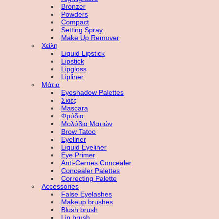
Bronzer
Powders
Compact
Setting Spray
Make Up Remover
Χείλη
Liquid Lipstick
Lipstick
Lipgloss
Lipliner
Μάτια
Eyeshadow Palettes
Σκιές
Mascara
Φρύδια
Μολύβια Ματιών
Brow Tatoo
Eyeliner
Liquid Eyeliner
Eye Primer
Anti-Cernes Concealer
Concealer Palettes
Correcting Palette
Accessories
False Eyelashes
Makeup brushes
Blush brush
Lip brush