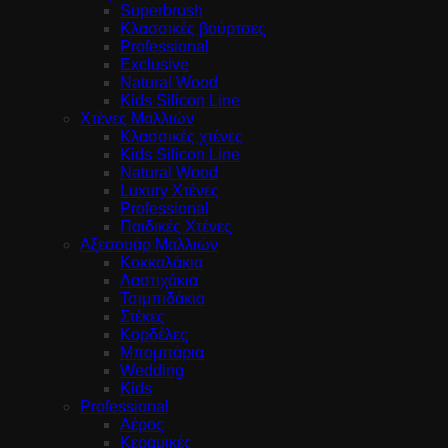
Superbrush
Κλασσικές βούρτσες
Professional
Exclusive
Natural Wood
Kids Silicon Line
Χτένες Μαλλιών
Κλασσικές χτένες
Kids Silicon Line
Natural Wood
Luxury Χτένες
Professional
Παιδικές Χτένες
Αξεσουάρ Μαλλιών
Κοκκαλάκια
Λαστιχάκια
Τσιμπιδάκια
Στέκες
Κορδέλες
Μπομπάρια
Wedding
Kids
Professional
Αέρος
Κεραμικές