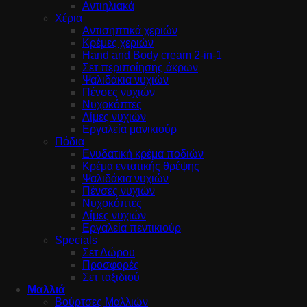
Αντιηλιακά
Χέρια
Αντισηπτικά χεριών
Κρέμες χεριών
Hand and Body cream 2-in-1
Σετ περιποίησης άκρων
Ψαλιδάκια νυχιών
Πένσες νυχιών
Νυχοκόπτες
Λίμες νυχιών
Εργαλεία μανικιούρ
Πόδια
Ενυδατική κρέμα ποδιών
Κρέμα εντατικής θρέψης
Ψαλιδάκια νυχιών
Πένσες νυχιών
Νυχοκόπτες
Λίμες νυχιών
Εργαλεία πεντικιούρ
Specials
Σετ Δώρου
Προσφορές
Σετ ταξιδιού
Μαλλιά
Βούρτσες Μαλλιών