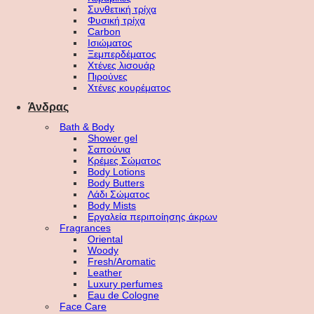
Συνθετική τρίχα
Φυσική τρίχα
Carbon
Ισιώματος
Ξεμπερδέματος
Χτένες λισουάρ
Πιρούνες
Χτένες κουρέματος
Άνδρας
Bath & Body
Shower gel
Σαπούνια
Κρέμες Σώματος
Body Lotions
Body Butters
Λάδι Σώματος
Body Mists
Εργαλεία περιποίησης άκρων
Fragrances
Oriental
Woody
Fresh/Aromatic
Leather
Luxury perfumes
Eau de Cologne
Face Care