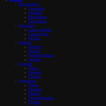
Άρωμα
Best-Sellers
Γυναικεία
Ανδρικά
Body Mists
Σετ Δώρου
Occasion
Luxury Nights
Casual Chic
All Day
Άνδρας
Oriental
Woody
Fresh/Aromatic
Leather
Γυναίκα
Floral
Oriental
Chypre
Fragrance
Floral
Oriental
Woody
Fresh/Aromatic
Chypre