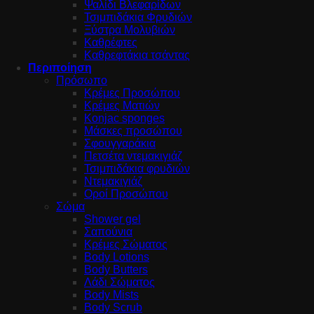
Ψαλίδι Βλεφαρίδων
Τσιμπιδάκια Φρυδιών
Ξύστρα Μολυβιών
Καθρέφτες
Καθρεφτάκια τσάντας
Περιποίηση
Πρόσωπο
Κρέμες Προσώπου
Κρέμες Ματιών
Konjac sponges
Μάσκες προσώπου
Σφουγγαράκια
Πετσέτα ντεμακιγιάζ
Τσιμπιδάκια φρυδιών
Ντεμακιγιάζ
Οροί Προσώπου
Σώμα
Shower gel
Σαπούνια
Κρέμες Σώματος
Body Lotions
Body Butters
Λάδι Σώματος
Body Mists
Body Scrub