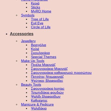
Κεριά
Sticks
MyRO Home
Symbols
Tree of Life
Evil Eye
Circle of Life
Accessories
Jewellery
Βραχιόλια
Κολιέ
Σκουλαρίκια
Special Themes
Make Up Tools
Πινέλα Μακιγιάζ
Σφουγγαράκια Μακιγιάζ
Σφουγγαράκια καθαρισμού προσώπου
Πετσέτες Ντεμακιγιάζ
Ψεύτικες Βλεφαρίδες
Beauty Tools
Σφουγγαράκια konjac
Τσιμπιδάκια φρυδιών
Ψαλίδι βλεφαρίδων
Καθρέφτες
Manicure & Pedicure
Ψαλιδάκια