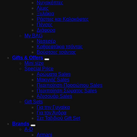
Νυχοκόπτες
Λίμες
Ξυλάκια
Ράσπες και Καλοκόφτες
Πένσες
Διάφορα
My BAG
Νεσεσέρ
Καθρεφτάκια τσάντας
Βούρτσες τσάντας
Gifts & Offers
Mini size
Special Price
Αρώματα Sales
Μακιγιάζ Sales
Περιποίηση Προσώπου Sales
Περιποίηση Σώματος Sales
Αξεσουάρ Sales
Gift Sets
Για την Γυναίκα
Για τον Άνδρα
Σετ Ταξιδιού Gift Set
Brands
A-D
Armani