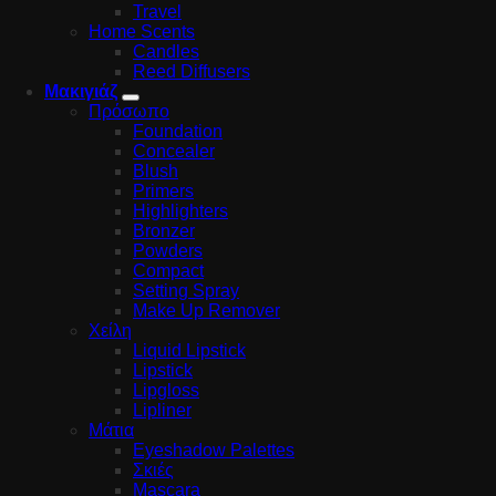
Travel
Home Scents
Candles
Reed Diffusers
Μακιγιάζ
Πρόσωπο
Foundation
Concealer
Blush
Primers
Highlighters
Bronzer
Powders
Compact
Setting Spray
Make Up Remover
Χείλη
Liquid Lipstick
Lipstick
Lipgloss
Lipliner
Μάτια
Eyeshadow Palettes
Σκιές
Mascara