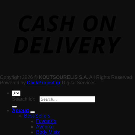
Copyright 2026 ©
KOUTSOURELIS S.A.
All Rights Reserved
Powered by
ClickProject.gr
Digital Services
Search for:
Άρωμα
Best-Sellers
Γυναικεία
Ανδρικά
Body Mists