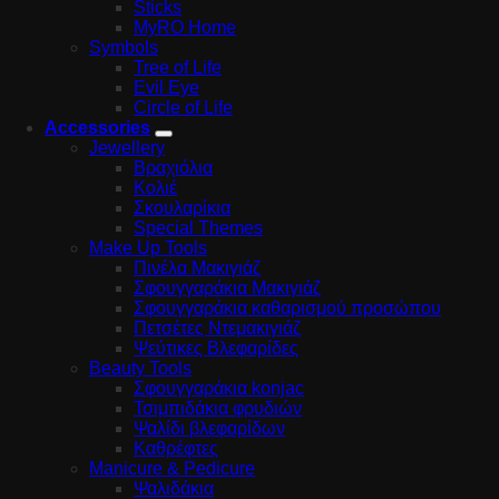
Sticks
MyRO Home
Symbols
Tree of Life
Evil Eye
Circle of Life
Accessories
Jewellery
Βραχιόλια
Κολιέ
Σκουλαρίκια
Special Themes
Make Up Tools
Πινέλα Μακιγιάζ
Σφουγγαράκια Μακιγιάζ
Σφουγγαράκια καθαρισμού προσώπου
Πετσέτες Ντεμακιγιάζ
Ψεύτικες Βλεφαρίδες
Beauty Tools
Σφουγγαράκια konjac
Τσιμπιδάκια φρυδιών
Ψαλίδι βλεφαρίδων
Καθρέφτες
Manicure & Pedicure
Ψαλιδάκια