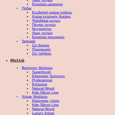
Λίμες νυχιών
Εργαλεία μανικιούρ
Πόδια
Ενυδατική κρέμα ποδιών
Κρέμα εντατικής θρέψης
Ψαλιδάκια νυχιών
Πένσες νυχιών
Νυχοκόπτες
Λίμες νυχιών
Εργαλεία πεντικιούρ
Specials
Σετ Δώρου
Προσφορές
Σετ ταξιδιού
Μαλλιά
Βούρτσες Μαλλιών
Superbrush
Κλασσικές βούρτσες
Professional
Exclusive
Natural Wood
Kids Silicon Line
Χτένες Μαλλιών
Κλασσικές χτένες
Kids Silicon Line
Natural Wood
Luxury Χτένες