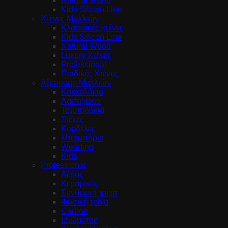
Natural Wood
Kids Silicon Line
Χτένες Μαλλιών
Κλασσικές χτένες
Kids Silicon Line
Natural Wood
Luxury Χτένες
Professional
Παιδικές Χτένες
Αξεσουάρ Μαλλιών
Κοκκαλάκια
Λαστιχάκια
Τσιμπιδάκια
Στέκες
Κορδέλες
Μπομπάρια
Wedding
Kids
Professional
Αέρος
Κεραμικές
Συνθετική τρίχα
Φυσική τρίχα
Carbon
Ισιώματος