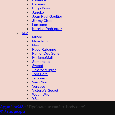
Essence
Hermes
Hugo Boss
Janeke
Jean Paul Gaultier
Jimmy Choo
Lancome
Narciso Rodriguez
M-Z
Milani
Moschino
Myro
Paco Rabanne
Panier Des Sens
PerfumeMall
Somersets
Sweed
Thierry Mugler
Tom Ford
Trussardi
Van Cleef
Versace
Victoria’s Secret
Wet n Wild
YSL
Αρχική σελίδα
/
Προϊόντα με ετικέτα “body care”
Φιλτράρισμα