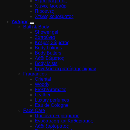
Ξεμπερδέματος
Χτένες λισουάρ
Πιρούνες
Χτένες κουρέματος
Άνδρας
Bath & Body
Shower gel
Σαπούνια
Κρέμες Σώματος
Body Lotions
Body Butters
Λάδι Σώματος
Body Mists
Εργαλεία περιποίησης άκρων
Fragrances
Oriental
Woody
Fresh/Aromatic
Leather
Luxury perfumes
Eau de Cologne
Face Care
Προϊόντα Ξυρίσματος
Ενυδάτωση και Καθαρισμός
Λάδι ξυρίσματος