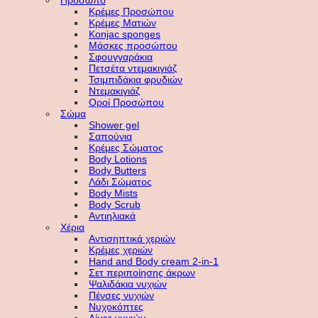
Πρόσωπο
Κρέμες Προσώπου
Κρέμες Ματιών
Konjac sponges
Μάσκες προσώπου
Σφουγγαράκια
Πετσέτα ντεμακιγιάζ
Τσιμπιδάκια φρυδιών
Ντεμακιγιάζ
Οροί Προσώπου
Σώμα
Shower gel
Σαπούνια
Κρέμες Σώματος
Body Lotions
Body Butters
Λάδι Σώματος
Body Mists
Body Scrub
Αντιηλιακά
Χέρια
Αντισηπτικά χεριών
Κρέμες χεριών
Hand and Body cream 2-in-1
Σετ περιποίησης άκρων
Ψαλιδάκια νυχιών
Πένσες νυχιών
Νυχοκόπτες