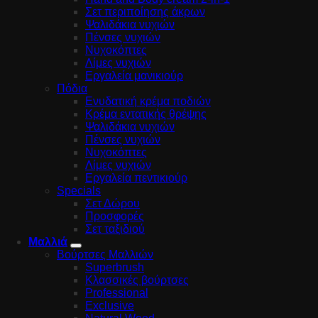
Σετ περιποίησης άκρων
Ψαλιδάκια νυχιών
Πένσες νυχιών
Νυχοκόπτες
Λίμες νυχιών
Εργαλεία μανικιούρ
Πόδια
Ενυδατική κρέμα ποδιών
Κρέμα εντατικής θρέψης
Ψαλιδάκια νυχιών
Πένσες νυχιών
Νυχοκόπτες
Λίμες νυχιών
Εργαλεία πεντικιούρ
Specials
Σετ Δώρου
Προσφορές
Σετ ταξιδιού
Μαλλιά
Βούρτσες Μαλλιών
Superbrush
Κλασσικές βούρτσες
Professional
Exclusive