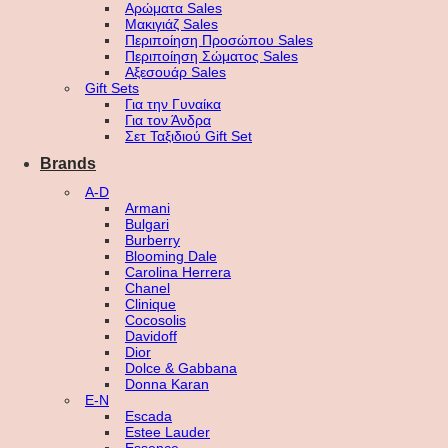
Αρώματα Sales
Μακιγιάζ Sales
Περιποίηση Προσώπου Sales
Περιποίηση Σώματος Sales
Αξεσουάρ Sales
Gift Sets
Για την Γυναίκα
Για τον Άνδρα
Σετ Ταξιδιού Gift Set
Brands
A-D
Armani
Bulgari
Burberry
Blooming Dale
Carolina Herrera
Chanel
Clinique
Cocosolis
Davidoff
Dior
Dolce & Gabbana
Donna Karan
E-N
Escada
Estee Lauder