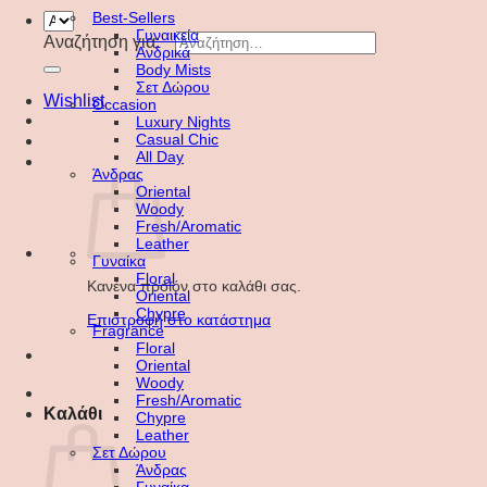
Best-Sellers
Γυναικεία
Αναζήτηση για:
Ανδρικά
Body Mists
Σετ Δώρου
Wishlist
Occasion
Luxury Nights
Casual Chic
All Day
Άνδρας
Oriental
Woody
Fresh/Aromatic
Leather
Γυναίκα
Floral
Κανένα προϊόν στο καλάθι σας.
Oriental
Chypre
Επιστροφή στο κατάστημα
Fragrance
Floral
Oriental
Woody
Fresh/Aromatic
Καλάθι
Chypre
Leather
Σετ Δώρου
Άνδρας