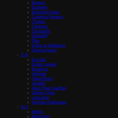
Bulgari
Burberry
Blooming Dale
Carolina Herrera
Chanel
Clinique
Cocosolis
Davidoff
Dior
Dolce & Gabbana
Donna Karan
E-N
Escada
Estee Lauder
Essence
Hermes
Hugo Boss
Janeke
Jean Paul Gaultier
Jimmy Choo
Lancome
Narciso Rodriguez
M-Z
Milani
Moschino