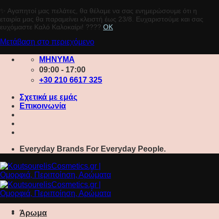
✨ Αγαπητοί μας πελάτες, θα θέλαμε να σας ενημερώσουμε ότι η
εταιρία μας θα παραμείνει κλειστή έως 23/8. Ευχαριστούμε και σας
ευχόμαστε Καλό Καλοκαίρι! ????️
OK
Μετάβαση στο περιεχόμενο
ΜΗΝΥΜΑ
09:00 - 17:00
+30 210 6617 325
Σχετικά με εμάς
Επικοινωνία
Everyday Brands For Everyday People.
Άρωμα