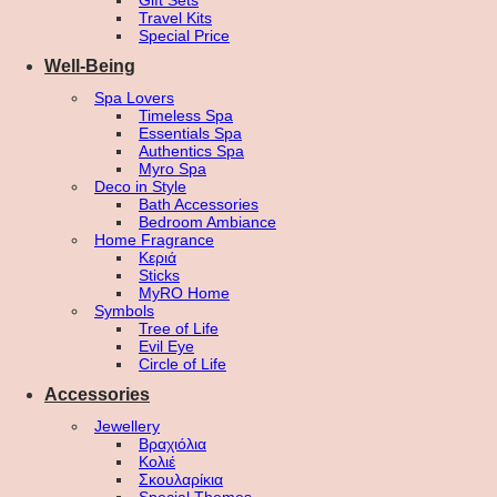
Gift Sets
Travel Kits
Special Price
Well-Being
Spa Lovers
Timeless Spa
Essentials Spa
Authentics Spa
Myro Spa
Deco in Style
Bath Accessories
Bedroom Ambiance
Home Fragrance
Κεριά
Sticks
MyRO Home
Symbols
Tree of Life
Evil Eye
Circle of Life
Accessories
Jewellery
Βραχιόλια
Κολιέ
Σκουλαρίκια