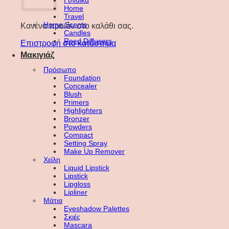
Γυναίκα
Home
Travel
Home Scents
Κανένα προϊόν στο καλάθι σας.
Candles
Reed Diffusers
Επιστροφή στο κατάστημα
Μακιγιάζ
Πρόσωπο
Foundation
Concealer
Blush
Primers
Highlighters
Bronzer
Powders
Compact
Setting Spray
Make Up Remover
Χείλη
Liquid Lipstick
Lipstick
Lipgloss
Lipliner
Μάτια
Eyeshadow Palettes
Σκιές
Mascara