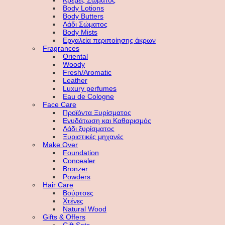
Κρέμες Σώματος
Body Lotions
Body Butters
Λάδι Σώματος
Body Mists
Εργαλεία περιποίησης άκρων
Fragrances
Oriental
Woody
Fresh/Aromatic
Leather
Luxury perfumes
Eau de Cologne
Face Care
Προϊόντα Ξυρίσματος
Ενυδάτωση και Καθαρισμός
Λάδι ξυρίσματος
Ξυριστικές μηχανές
Make Over
Foundation
Concealer
Bronzer
Powders
Hair Care
Βούρτσες
Χτένες
Natural Wood
Gifts & Offers