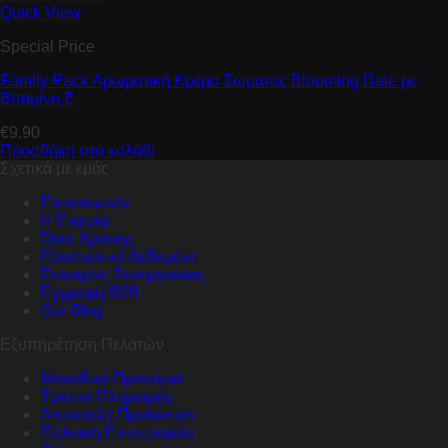
Quick View
Special Price
Family Pack Αρωματική Κρέμα Σώματος Βlooming Dale με
Βιταμίνη E
€
9.90
Προσθήκη στο καλάθι
Σχετικά με εμάς
Επικοινωνία
Η Εταιρία
Όροι Χρήσης
Προσωπικά Δεδομένα
Ευκαιρίες Συνεργασίας
Εγγραφή B2B
Our Blog
Εξυπηρέτηση Πελατών
Μοναδικά Προνόμια
Τρόποι Πληρωμής
Αποστολή Προϊόντων
Πολιτική Επιστροφών