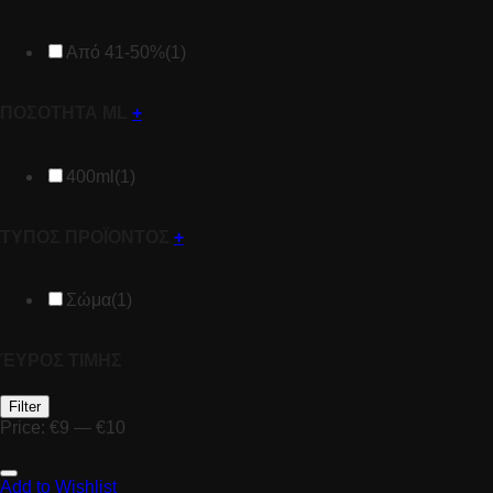
Από 41-50%
(1)
ΠΟΣΟΤΗΤΑ ML
+
400ml
(1)
ΤΥΠΟΣ ΠΡΟΪΟΝΤΟΣ
+
Σώμα
(1)
ΈΥΡΟΣ ΤΙΜΗΣ
Filter
Price:
€9
—
€10
Add to Wishlist