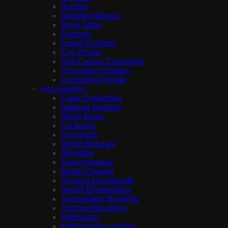
Φρύδια
Μολύβια Ματιών
Brow Tatoo
Eyeliner
Liquid Eyeliner
Eye Primer
Anti-Cernes Concealer
Concealer Palettes
Correcting Palette
Accessories
False Eyelashes
Makeup brushes
Blush brush
Lip brush
Eye brush
Velvet Brushes
Blenders
Σφουγγαράκια
Brush Cleaner
Πετσέτα Ντεμακιγιάζ
Ψαλίδι Βλεφαρίδων
Τσιμπιδάκια Φρυδιών
Ξύστρα Μολυβιών
Καθρέφτες
Καθρεφτάκια τσάντας