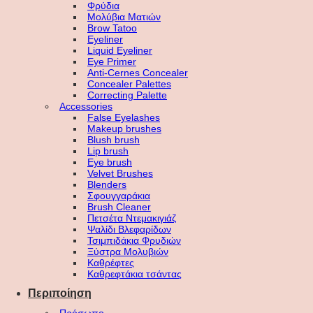
Φρύδια
Μολύβια Ματιών
Brow Tatoo
Eyeliner
Liquid Eyeliner
Eye Primer
Anti-Cernes Concealer
Concealer Palettes
Correcting Palette
Accessories
False Eyelashes
Makeup brushes
Blush brush
Lip brush
Eye brush
Velvet Brushes
Blenders
Σφουγγαράκια
Brush Cleaner
Πετσέτα Ντεμακιγιάζ
Ψαλίδι Βλεφαρίδων
Τσιμπιδάκια Φρυδιών
Ξύστρα Μολυβιών
Καθρέφτες
Καθρεφτάκια τσάντας
Περιποίηση