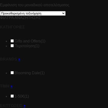
Εμφάνιση του μοναδικού αποτελέσματος
ΦΙΛΤΡΑ ΑΝΑΖΗΤΗΣΗΣ
ΚΑΤΗΓΟΡΙΕΣ
Gifts and Offers
(1)
Περιποίηση
(1)
BRANDS
+
Blooming Dale
(1)
ΤΙΜΗ
+
1-50€
(1)
ΕΚΠΤΩΣΕΙΣ
+