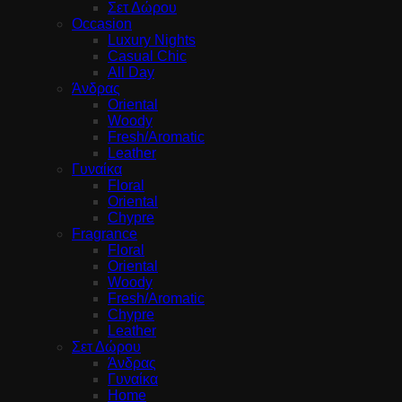
Σετ Δώρου
Occasion
Luxury Nights
Casual Chic
All Day
Άνδρας
Oriental
Woody
Fresh/Aromatic
Leather
Γυναίκα
Floral
Oriental
Chypre
Fragrance
Floral
Oriental
Woody
Fresh/Aromatic
Chypre
Leather
Σετ Δώρου
Άνδρας
Γυναίκα
Home