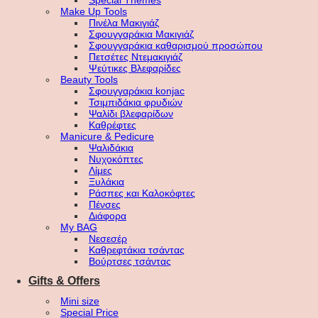
Special Themes
Make Up Tools
Πινέλα Μακιγιάζ
Σφουγγαράκια Μακιγιάζ
Σφουγγαράκια καθαρισμού προσώπου
Πετσέτες Ντεμακιγιάζ
Ψεύτικες Βλεφαρίδες
Beauty Tools
Σφουγγαράκια konjac
Τσιμπιδάκια φρυδιών
Ψαλίδι βλεφαρίδων
Καθρέφτες
Manicure & Pedicure
Ψαλιδάκια
Νυχοκόπτες
Λίμες
Ξυλάκια
Ράσπες και Καλοκόφτες
Πένσες
Διάφορα
My BAG
Νεσεσέρ
Καθρεφτάκια τσάντας
Βούρτσες τσάντας
Gifts & Offers
Mini size
Special Price