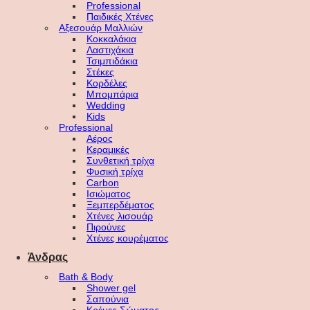
Professional
Παιδικές Χτένες
Αξεσουάρ Μαλλιών
Κοκκαλάκια
Λαστιχάκια
Τσιμπιδάκια
Στέκες
Κορδέλες
Μπομπάρια
Wedding
Kids
Professional
Αέρος
Κεραμικές
Συνθετική τρίχα
Φυσική τρίχα
Carbon
Ισιώματος
Ξεμπερδέματος
Χτένες λισουάρ
Πιρούνες
Χτένες κουρέματος
Άνδρας
Bath & Body
Shower gel
Σαπούνια