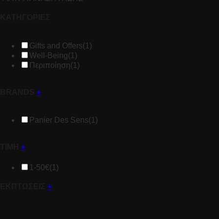
ΚΑΤΗΓΟΡΙΕΣ
Gifts and Offers
(1)
Well-Being
(1)
Περιποίηση
(1)
BRANDS
+
Panier Des Sens
(1)
ΤΙΜΗ
+
1-50€
(1)
ΕΚΠΤΩΣΕΙΣ
+