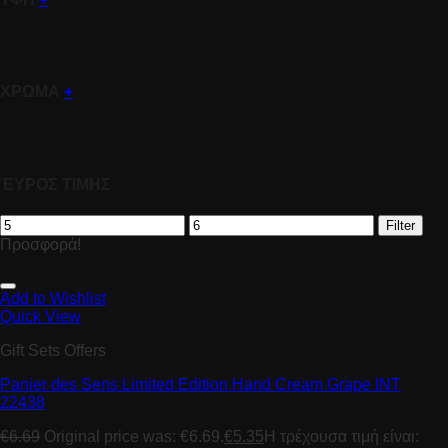
ΧΡΩΜΑ
+
ΈΥΡΟΣ ΤΙΜΗΣ
Filter
Προσφορά!
Add to Wishlist
Quick View
Gift Sets Offers
Panier des Sens Limited Edition Hand Cream Grape INT
22438
€
6.69
Original price was: €6.69.
€
5.35
Η τρέχουσα τιμή είναι: