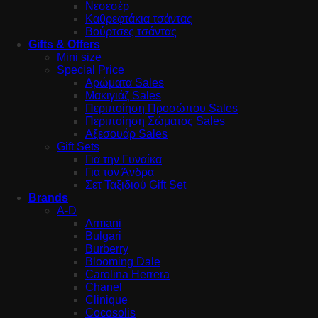
Νεσεσέρ
Καθρεφτάκια τσάντας
Βούρτσες τσάντας
Gifts & Offers
Mini size
Special Price
Αρώματα Sales
Μακιγιάζ Sales
Περιποίηση Προσώπου Sales
Περιποίηση Σώματος Sales
Αξεσουάρ Sales
Gift Sets
Για την Γυναίκα
Για τον Άνδρα
Σετ Ταξιδιού Gift Set
Brands
A-D
Armani
Bulgari
Burberry
Blooming Dale
Carolina Herrera
Chanel
Clinique
Cocosolis