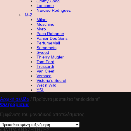
Jimmy Choo
Lancome
Narciso Rodriguez
M-Z
Milani
Moschino
Myro
Paco Rabanne
Panier Des Sens
PerfumeMall
Somersets
Sweed
Thierry Mugler
Tom Ford
Trussardi
Van Cleef
Versace
Victoria’s Secret
Wet n Wild
YSL
Αρχική σελίδα
/
Προϊόντα με ετικέτα “antioxidant”
Φιλτράρισμα
Εμφάνιση του μοναδικού αποτελέσματος
ΦΙΛΤΡΑ ΑΝΑΖΗΤΗΣΗΣ