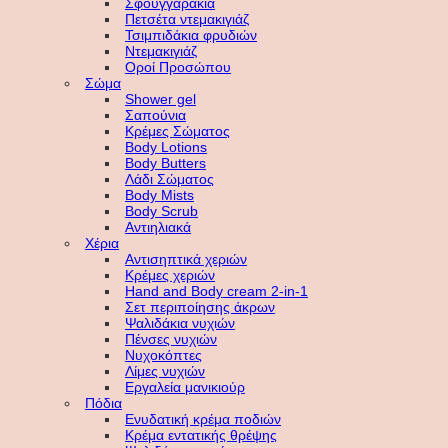
Σφουγγαράκια
Πετσέτα ντεμακιγιάζ
Τσιμπιδάκια φρυδιών
Ντεμακιγιάζ
Οροί Προσώπου
Σώμα
Shower gel
Σαπούνια
Κρέμες Σώματος
Body Lotions
Body Butters
Λάδι Σώματος
Body Mists
Body Scrub
Αντιηλιακά
Χέρια
Αντισηπτικά χεριών
Κρέμες χεριών
Hand and Body cream 2-in-1
Σετ περιποίησης άκρων
Ψαλιδάκια νυχιών
Πένσες νυχιών
Νυχοκόπτες
Λίμες νυχιών
Εργαλεία μανικιούρ
Πόδια
Ενυδατική κρέμα ποδιών
Κρέμα εντατικής θρέψης