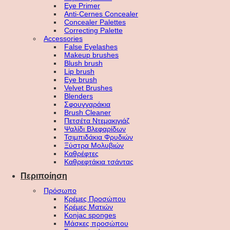
Eye Primer
Anti-Cernes Concealer
Concealer Palettes
Correcting Palette
Accessories
False Eyelashes
Makeup brushes
Blush brush
Lip brush
Eye brush
Velvet Brushes
Blenders
Σφουγγαράκια
Brush Cleaner
Πετσέτα Ντεμακιγιάζ
Ψαλίδι Βλεφαρίδων
Τσιμπιδάκια Φρυδιών
Ξύστρα Μολυβιών
Καθρέφτες
Καθρεφτάκια τσάντας
Περιποίηση
Πρόσωπο
Κρέμες Προσώπου
Κρέμες Ματιών
Konjac sponges
Μάσκες προσώπου