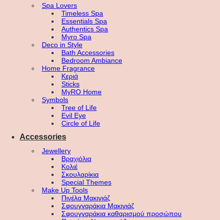
Spa Lovers
Timeless Spa
Essentials Spa
Authentics Spa
Myro Spa
Deco in Style
Bath Accessories
Bedroom Ambiance
Home Fragrance
Κεριά
Sticks
MyRO Home
Symbols
Tree of Life
Evil Eye
Circle of Life
Accessories
Jewellery
Βραχιόλια
Κολιέ
Σκουλαρίκια
Special Themes
Make Up Tools
Πινέλα Μακιγιάζ
Σφουγγαράκια Μακιγιάζ
Σφουγγαράκια καθαρισμού προσώπου