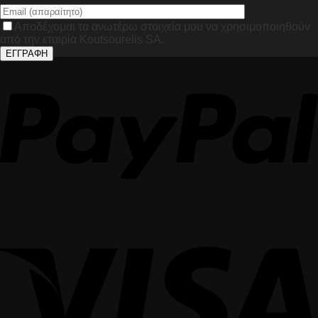
Αποδέχομαι τα ανωτέρω στοιχεία μου να χρησιμοποιηθούν
από την εταιρία Koutsourelis SA.