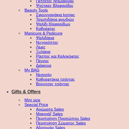
Πετσέτες Ντεμακιγιάζ
Ψεύτικες Βλεφαρίδες
Beauty Tools
Σφουγγαράκια konjac
Τσιμπιδάκια φρυδιών
Ψαλίδι βλεφαρίδων
Καθρέφτες
Manicure & Pedicure
Ψαλιδάκια
Νυχοκόπτες
Λίμες
Ξυλάκια
Ράσπες και Καλοκόφτες
Πένσες
Διάφορα
My BAG
Νεσεσέρ
Καθρεφτάκια τσάντας
Βούρτσες τσάντας
Gifts & Offers
Mini size
Special Price
Αρώματα Sales
Μακιγιάζ Sales
Περιποίηση Προσώπου Sales
Περιποίηση Σώματος Sales
Αξεσουάρ Sales