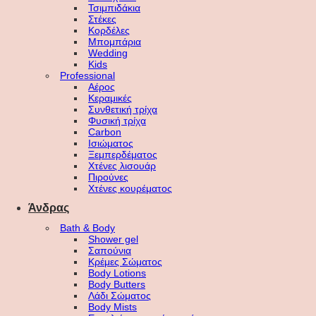
Τσιμπιδάκια
Στέκες
Κορδέλες
Μπομπάρια
Wedding
Kids
Professional
Αέρος
Κεραμικές
Συνθετική τρίχα
Φυσική τρίχα
Carbon
Ισιώματος
Ξεμπερδέματος
Χτένες λισουάρ
Πιρούνες
Χτένες κουρέματος
Άνδρας
Bath & Body
Shower gel
Σαπούνια
Κρέμες Σώματος
Body Lotions
Body Butters
Λάδι Σώματος
Body Mists