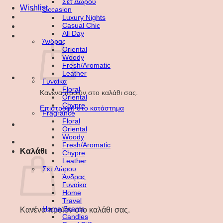
Σετ Δώρου
Wishlist
Occasion
Luxury Nights
Casual Chic
All Day
Άνδρας
Oriental
Woody
Fresh/Aromatic
Leather
Γυναίκα
Floral
Κανένα προϊόν στο καλάθι σας.
Oriental
Chypre
Επιστροφή στο κατάστημα
Fragrance
Floral
Oriental
Woody
Fresh/Aromatic
Καλάθι
Chypre
Leather
Σετ Δώρου
Άνδρας
Γυναίκα
Home
Travel
Home Scents
Κανένα προϊόν στο καλάθι σας.
Candles