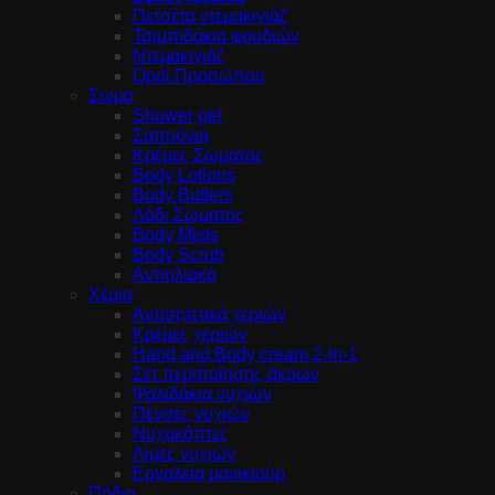
Πετσέτα ντεμακιγιάζ
Τσιμπιδάκια φρυδιών
Ντεμακιγιάζ
Οροί Προσώπου
Σώμα
Shower gel
Σαπούνια
Κρέμες Σώματος
Body Lotions
Body Butters
Λάδι Σώματος
Body Mists
Body Scrub
Αντιηλιακά
Χέρια
Αντισηπτικά χεριών
Κρέμες χεριών
Hand and Body cream 2-in-1
Σετ περιποίησης άκρων
Ψαλιδάκια νυχιών
Πένσες νυχιών
Νυχοκόπτες
Λίμες νυχιών
Εργαλεία μανικιούρ
Πόδια