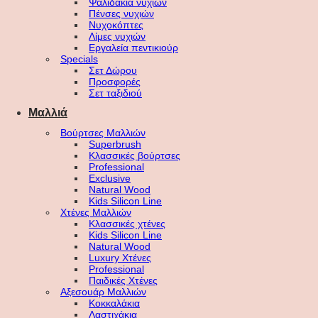
Ψαλιδάκια νυχιών
Πένσες νυχιών
Νυχοκόπτες
Λίμες νυχιών
Εργαλεία πεντικιούρ
Specials
Σετ Δώρου
Προσφορές
Σετ ταξιδιού
Μαλλιά
Βούρτσες Μαλλιών
Superbrush
Κλασσικές βούρτσες
Professional
Exclusive
Natural Wood
Kids Silicon Line
Χτένες Μαλλιών
Κλασσικές χτένες
Kids Silicon Line
Natural Wood
Luxury Χτένες
Professional
Παιδικές Χτένες
Αξεσουάρ Μαλλιών
Κοκκαλάκια
Λαστιχάκια