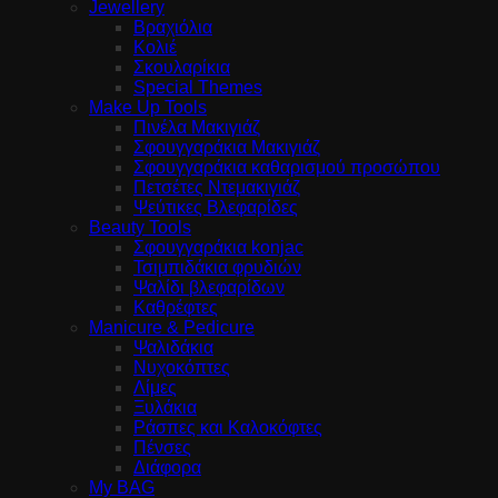
Jewellery
Βραχιόλια
Κολιέ
Σκουλαρίκια
Special Themes
Make Up Tools
Πινέλα Μακιγιάζ
Σφουγγαράκια Μακιγιάζ
Σφουγγαράκια καθαρισμού προσώπου
Πετσέτες Ντεμακιγιάζ
Ψεύτικες Βλεφαρίδες
Beauty Tools
Σφουγγαράκια konjac
Τσιμπιδάκια φρυδιών
Ψαλίδι βλεφαρίδων
Καθρέφτες
Manicure & Pedicure
Ψαλιδάκια
Νυχοκόπτες
Λίμες
Ξυλάκια
Ράσπες και Καλοκόφτες
Πένσες
Διάφορα
My BAG