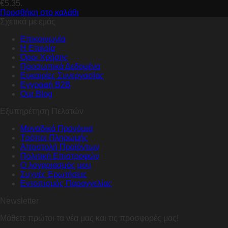
€5.35.
Προσθήκη στο καλάθι
Σχετικά με εμάς
Επικοινωνία
Η Εταιρία
Όροι Χρήσης
Προσωπικά Δεδομένα
Ευκαιρίες Συνεργασίας
Εγγραφή B2B
Our Blog
Εξυπηρέτηση Πελατών
Μοναδικά Προνόμια
Τρόποι Πληρωμής
Αποστολή Προϊόντων
Πολιτική Επιστροφών
Ο λογαριασμός μου
Συχνές Ερωτήσεις
Εντοπισμός Παραγγελίας
Newsletter
Μάθετε πρώτοι τα νέα μας και τις προσφορές μας!