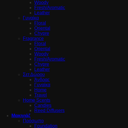
Woody
Fresh/Aromatic
Leather
Γυναίκα
Floral
Oriental
Chypre
Fragrance
Floral
Oriental
Woody
Fresh/Aromatic
Chypre
Leather
Σετ Δώρου
Άνδρας
Γυναίκα
Home
Travel
Home Scents
Candles
Reed Diffusers
Μακιγιάζ
Πρόσωπο
Foundation