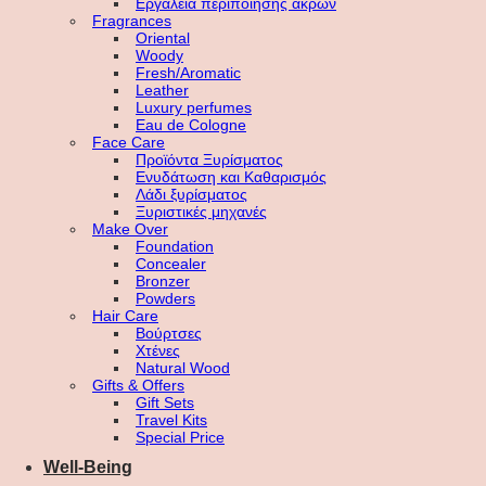
Εργαλεία περιποίησης άκρων
Fragrances
Oriental
Woody
Fresh/Aromatic
Leather
Luxury perfumes
Eau de Cologne
Face Care
Προϊόντα Ξυρίσματος
Ενυδάτωση και Καθαρισμός
Λάδι ξυρίσματος
Ξυριστικές μηχανές
Make Over
Foundation
Concealer
Bronzer
Powders
Hair Care
Βούρτσες
Χτένες
Natural Wood
Gifts & Offers
Gift Sets
Travel Kits
Special Price
Well-Being