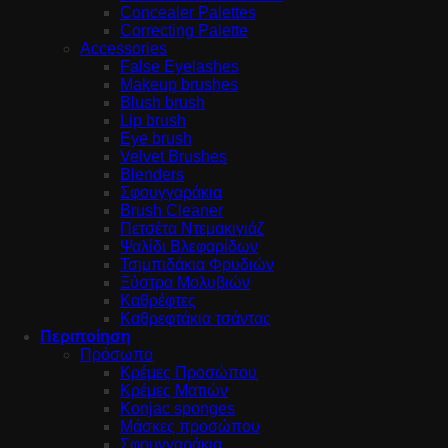
Concealer Palettes
Correcting Palette
Accessories
False Eyelashes
Makeup brushes
Blush brush
Lip brush
Eye brush
Velvet Brushes
Blenders
Σφουγγαράκια
Brush Cleaner
Πετσέτα Ντεμακιγιάζ
Ψαλίδι Βλεφαρίδων
Τσιμπιδάκια Φρυδιών
Ξύστρα Μολυβιών
Καθρέφτες
Καθρεφτάκια τσάντας
Περιποίηση
Πρόσωπο
Κρέμες Προσώπου
Κρέμες Ματιών
Konjac sponges
Μάσκες προσώπου
Σφουγγαράκια