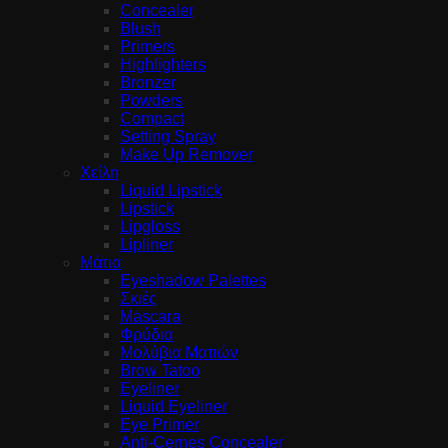
Concealer
Blush
Primers
Highlighters
Bronzer
Powders
Compact
Setting Spray
Make Up Remover
Χείλη
Liquid Lipstick
Lipstick
Lipgloss
Lipliner
Μάτια
Eyeshadow Palettes
Σκιές
Mascara
Φρύδια
Μολύβια Ματιών
Brow Tatoo
Eyeliner
Liquid Eyeliner
Eye Primer
Anti-Cernes Concealer