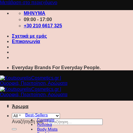
Μετάβαση στο περιεχόμενο
ΜΗΝΥΜΑ
09:00 - 17:00
+30 210 6617 325
Σχετικά με εμάς
Επικοινωνία
Everyday Brands For Everyday People.
Άρωμα
Best-Sellers
Γυναικεία
Αναζήτηση για:
Ανδρικά
Body Mists