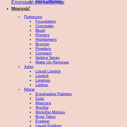
Reed Diffusers
Επιστροφή στο κατάστημα
Μακιγιάζ
Πρόσωπο
Foundation
Concealer
Blush
Primers
Highlighters
Bronzer
Powders
Compact
Setting Spray
Make Up Remover
Χείλη
Liquid Lipstick
Lipstick
Lipgloss
Lipliner
Μάτια
Eyeshadow Palettes
Σκιές
Mascara
Φρύδια
Μολύβια Ματιών
Brow Tatoo
Eyeliner
Liquid Eyeliner