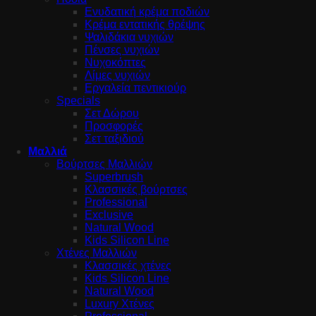
Ενυδατική κρέμα ποδιών
Κρέμα εντατικής θρέψης
Ψαλιδάκια νυχιών
Πένσες νυχιών
Νυχοκόπτες
Λίμες νυχιών
Εργαλεία πεντικιούρ
Specials
Σετ Δώρου
Προσφορές
Σετ ταξιδιού
Μαλλιά
Βούρτσες Μαλλιών
Superbrush
Κλασσικές βούρτσες
Professional
Exclusive
Natural Wood
Kids Silicon Line
Χτένες Μαλλιών
Κλασσικές χτένες
Kids Silicon Line
Natural Wood
Luxury Χτένες