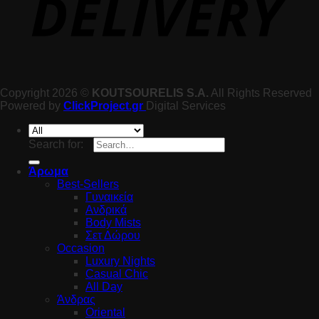
Copyright 2026 ©
KOUTSOURELIS S.A.
All Rights Reserved
Powered by
ClickProject.gr
Digital Services
Search for:
Άρωμα
Best-Sellers
Γυναικεία
Ανδρικά
Body Mists
Σετ Δώρου
Occasion
Luxury Nights
Casual Chic
All Day
Άνδρας
Oriental