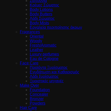
Σαπούνια
Κρέμες Σώματος
Body Lotions
Body Butters
Λάδι Σώματος
Body Mists
Εργαλεία περιποίησης άκρων
Fragrances
Oriental
Woody
Fresh/Aromatic
Leather
Luxury perfumes
Eau de Cologne
Face Care
Προϊόντα Ξυρίσματος
Ενυδάτωση και Καθαρισμός
Λάδι ξυρίσματος
Ξυριστικές μηχανές
Make Over
Foundation
Concealer
Bronzer
Powders
Hair Care