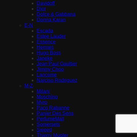
Davidoff
Dior
Dolce & Gabbana
Donna Karan
E-N
Escada
Estee Lauder
Essence
Hermes
Hugo Boss
Janeke
Jean Paul Gaultier
Jimmy Choo
Lancome
Narciso Rodriguez
M-Z
Milani
Moschino
Myro
Paco Rabanne
Panier Des Sens
PerfumeMall
Somersets
Sweed
Thierry Mugler