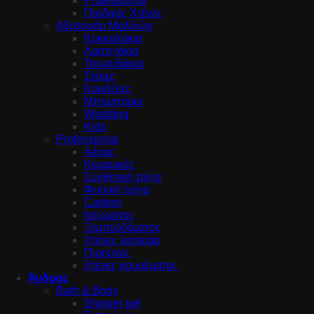
Professional
Παιδικές Χτένες
Αξεσουάρ Μαλλιών
Κοκκαλάκια
Λαστιχάκια
Τσιμπιδάκια
Στέκες
Κορδέλες
Μπομπάρια
Wedding
Kids
Professional
Αέρος
Κεραμικές
Συνθετική τρίχα
Φυσική τρίχα
Carbon
Ισιώματος
Ξεμπερδέματος
Χτένες λισουάρ
Πιρούνες
Χτένες κουρέματος
Άνδρας
Bath & Body
Shower gel