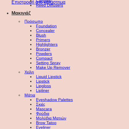
Candles
Επιστροφή στο κατάστημα
Reed Diffusers
Μακιγιάζ
Πρόσωπο
Foundation
Concealer
Blush
Primers
Highlighters
Bronzer
Powders
Compact
Setting Spray
Make Up Remover
Χείλη
Liquid Lipstick
Lipstick
Lipgloss
Lipliner
Μάτια
Eyeshadow Palettes
Σκιές
Mascara
Φρύδια
Μολύβια Ματιών
Brow Tatoo
Eyeliner