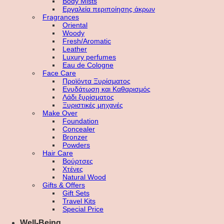
Body Mists
Εργαλεία περιποίησης άκρων
Fragrances
Oriental
Woody
Fresh/Aromatic
Leather
Luxury perfumes
Eau de Cologne
Face Care
Προϊόντα Ξυρίσματος
Ενυδάτωση και Καθαρισμός
Λάδι ξυρίσματος
Ξυριστικές μηχανές
Make Over
Foundation
Concealer
Bronzer
Powders
Hair Care
Βούρτσες
Χτένες
Natural Wood
Gifts & Offers
Gift Sets
Travel Kits
Special Price
Well-Being