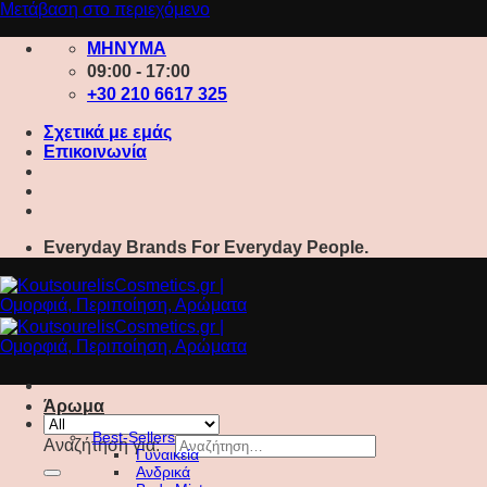
Μετάβαση στο περιεχόμενο
ΜΗΝΥΜΑ
09:00 - 17:00
+30 210 6617 325
Σχετικά με εμάς
Επικοινωνία
Everyday Brands For Everyday People.
Άρωμα
Best-Sellers
Αναζήτηση για:
Γυναικεία
Ανδρικά