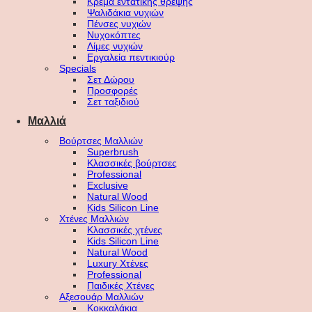
Κρέμα εντατικής θρέψης
Ψαλιδάκια νυχιών
Πένσες νυχιών
Νυχοκόπτες
Λίμες νυχιών
Εργαλεία πεντικιούρ
Specials
Σετ Δώρου
Προσφορές
Σετ ταξιδιού
Μαλλιά
Βούρτσες Μαλλιών
Superbrush
Κλασσικές βούρτσες
Professional
Exclusive
Natural Wood
Kids Silicon Line
Χτένες Μαλλιών
Κλασσικές χτένες
Kids Silicon Line
Natural Wood
Luxury Χτένες
Professional
Παιδικές Χτένες
Αξεσουάρ Μαλλιών
Κοκκαλάκια