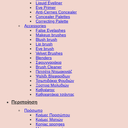
Liquid Eyeliner
Eye Primer
Anti-Cernes Concealer
Concealer Palettes
Correcting Palette
Accessories
False Eyelashes
Makeup brushes
Blush brush
Lip brush
Eye brush
Velvet Brushes
Blenders
Σφουγγαράκια
Brush Cleaner
Πετσέτα Ντεμακιγιάζ
Ψαλίδι Βλεφαρίδων
Τσιμπιδάκια Φρυδιών
Ξύστρα Μολυβιών
Καθρέφτες
Καθρεφτάκια τσάντας
Περιποίηση
Πρόσωπο
Κρέμες Προσώπου
Κρέμες Ματιών
Konjac sponges