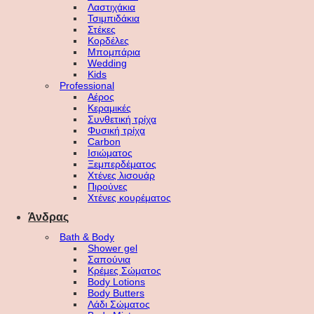
Λαστιχάκια
Τσιμπιδάκια
Στέκες
Κορδέλες
Μπομπάρια
Wedding
Kids
Professional
Αέρος
Κεραμικές
Συνθετική τρίχα
Φυσική τρίχα
Carbon
Ισιώματος
Ξεμπερδέματος
Χτένες λισουάρ
Πιρούνες
Χτένες κουρέματος
Άνδρας
Bath & Body
Shower gel
Σαπούνια
Κρέμες Σώματος
Body Lotions
Body Butters
Λάδι Σώματος