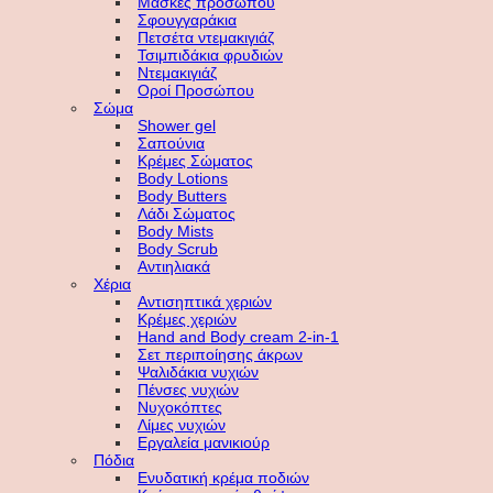
Μάσκες προσώπου
Σφουγγαράκια
Πετσέτα ντεμακιγιάζ
Τσιμπιδάκια φρυδιών
Ντεμακιγιάζ
Οροί Προσώπου
Σώμα
Shower gel
Σαπούνια
Κρέμες Σώματος
Body Lotions
Body Butters
Λάδι Σώματος
Body Mists
Body Scrub
Αντιηλιακά
Χέρια
Αντισηπτικά χεριών
Κρέμες χεριών
Hand and Body cream 2-in-1
Σετ περιποίησης άκρων
Ψαλιδάκια νυχιών
Πένσες νυχιών
Νυχοκόπτες
Λίμες νυχιών
Εργαλεία μανικιούρ
Πόδια
Ενυδατική κρέμα ποδιών