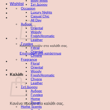
Body Mists
Wishlist
Σετ Δώρου
Occasion
Luxury Nights
Casual Chic
All Day
Άνδρας
Oriental
Woody
Fresh/Aromatic
Leather
Γυναίκα
Κανένα προϊόν στο καλάθι σας.
Floral
Oriental
Επιστροφή στο κατάστημα
Chypre
Fragrance
Floral
Oriental
Woody
Καλάθι
Fresh/Aromatic
Chypre
Leather
Σετ Δώρου
Άνδρας
Γυναίκα
Home
Travel
Κανένα προϊόν στο καλάθι σας.
Home Scents