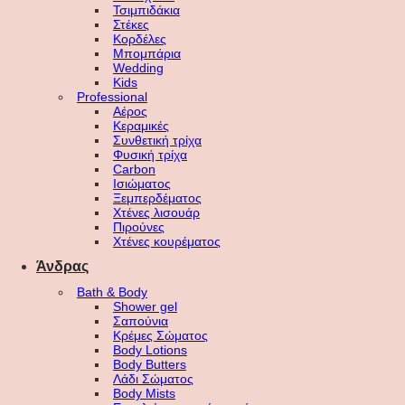
Τσιμπιδάκια
Στέκες
Κορδέλες
Μπομπάρια
Wedding
Kids
Professional
Αέρος
Κεραμικές
Συνθετική τρίχα
Φυσική τρίχα
Carbon
Ισιώματος
Ξεμπερδέματος
Χτένες λισουάρ
Πιρούνες
Χτένες κουρέματος
Άνδρας
Bath & Body
Shower gel
Σαπούνια
Κρέμες Σώματος
Body Lotions
Body Butters
Λάδι Σώματος
Body Mists