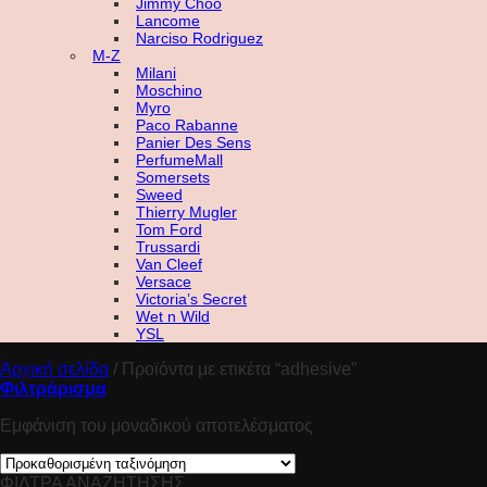
Jimmy Choo
Lancome
Narciso Rodriguez
M-Z
Milani
Moschino
Myro
Paco Rabanne
Panier Des Sens
PerfumeMall
Somersets
Sweed
Thierry Mugler
Tom Ford
Trussardi
Van Cleef
Versace
Victoria’s Secret
Wet n Wild
YSL
Αρχική σελίδα
/
Προϊόντα με ετικέτα “adhesive”
Φιλτράρισμα
Εμφάνιση του μοναδικού αποτελέσματος
ΦΙΛΤΡΑ ΑΝΑΖΗΤΗΣΗΣ