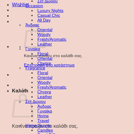
Σετ Δώρου
Wishlist
Occasion
Luxury Nights
Casual Chic
All Day
Άνδρας
Oriental
Woody
Fresh/Aromatic
Leather
Γυναίκα
Floral
Κανένα προϊόν στο καλάθι σας.
Oriental
Chypre
Επιστροφή στο κατάστημα
Fragrance
Floral
Oriental
Woody
Fresh/Aromatic
Καλάθι
Chypre
Leather
Σετ Δώρου
Άνδρας
Γυναίκα
Home
Travel
Home Scents
Κανένα προϊόν στο καλάθι σας.
Candles