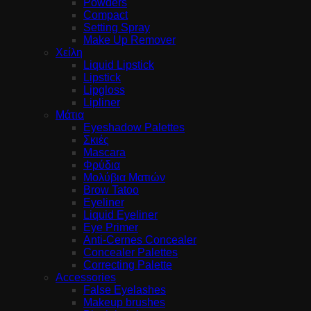
Powders
Compact
Setting Spray
Make Up Remover
Χείλη
Liquid Lipstick
Lipstick
Lipgloss
Lipliner
Μάτια
Eyeshadow Palettes
Σκιές
Mascara
Φρύδια
Μολύβια Ματιών
Brow Tatoo
Eyeliner
Liquid Eyeliner
Eye Primer
Anti-Cernes Concealer
Concealer Palettes
Correcting Palette
Accessories
False Eyelashes
Makeup brushes