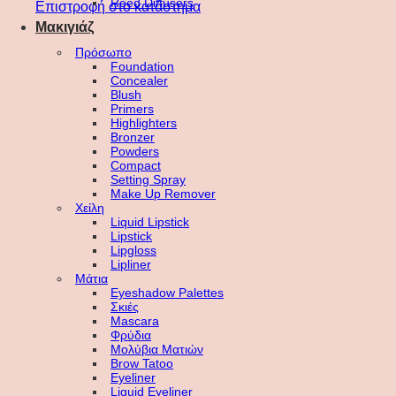
Reed Diffusers
Επιστροφή στο κατάστημα
Μακιγιάζ
Πρόσωπο
Foundation
Concealer
Blush
Primers
Highlighters
Bronzer
Powders
Compact
Setting Spray
Make Up Remover
Χείλη
Liquid Lipstick
Lipstick
Lipgloss
Lipliner
Μάτια
Eyeshadow Palettes
Σκιές
Mascara
Φρύδια
Μολύβια Ματιών
Brow Tatoo
Eyeliner
Liquid Eyeliner