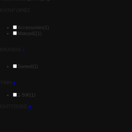
ΚΑΤΗΓΟΡΙΕΣ
Accessories
(1)
Μακιγιάζ
(1)
BRANDS
+
Sweed
(1)
ΤΙΜΗ
+
1-50€
(1)
ΕΚΠΤΩΣΕΙΣ
+