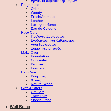
Εργαλεία περιποίησης άκρων
Fragrances
Oriental
Woody
Fresh/Aromatic
Leather
Luxury perfumes
Eau de Cologne
Face Care
Προϊόντα Ξυρίσματος
Ενυδάτωση και Καθαρισμός
Λάδι ξυρίσματος
Ξυριστικές μηχανές
Make Over
Foundation
Concealer
Bronzer
Powders
Hair Care
Βούρτσες
Χτένες
Natural Wood
Gifts & Offers
Gift Sets
Travel Kits
Special Price
Well-Being