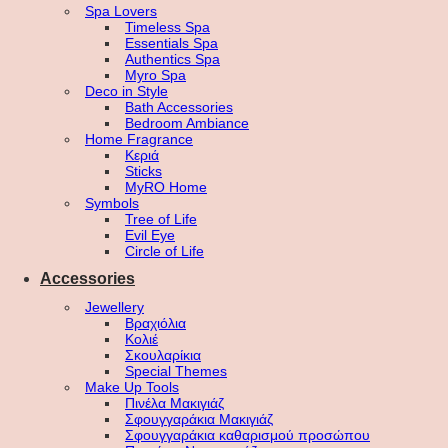
Spa Lovers
Timeless Spa
Essentials Spa
Authentics Spa
Myro Spa
Deco in Style
Bath Accessories
Bedroom Ambiance
Home Fragrance
Κεριά
Sticks
MyRO Home
Symbols
Tree of Life
Evil Eye
Circle of Life
Accessories
Jewellery
Βραχιόλια
Κολιέ
Σκουλαρίκια
Special Themes
Make Up Tools
Πινέλα Μακιγιάζ
Σφουγγαράκια Μακιγιάζ
Σφουγγαράκια καθαρισμού προσώπου