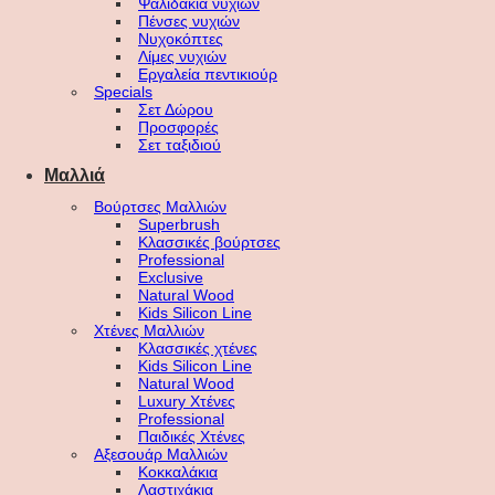
Ψαλιδάκια νυχιών
Πένσες νυχιών
Νυχοκόπτες
Λίμες νυχιών
Εργαλεία πεντικιούρ
Specials
Σετ Δώρου
Προσφορές
Σετ ταξιδιού
Μαλλιά
Βούρτσες Μαλλιών
Superbrush
Κλασσικές βούρτσες
Professional
Exclusive
Natural Wood
Kids Silicon Line
Χτένες Μαλλιών
Κλασσικές χτένες
Kids Silicon Line
Natural Wood
Luxury Χτένες
Professional
Παιδικές Χτένες
Αξεσουάρ Μαλλιών
Κοκκαλάκια
Λαστιχάκια