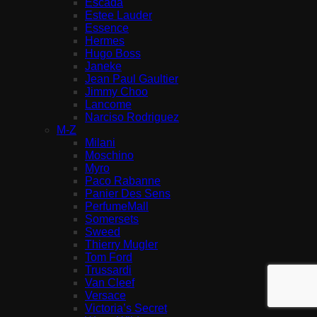
Escada
Estee Lauder
Essence
Hermes
Hugo Boss
Janeke
Jean Paul Gaultier
Jimmy Choo
Lancome
Narciso Rodriguez
M-Z
Milani
Moschino
Myro
Paco Rabanne
Panier Des Sens
PerfumeMall
Somersets
Sweed
Thierry Mugler
Tom Ford
Trussardi
Van Cleef
Versace
Victoria’s Secret