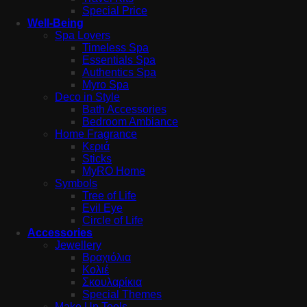
Special Price
Well-Being
Spa Lovers
Timeless Spa
Essentials Spa
Authentics Spa
Myro Spa
Deco in Style
Bath Accessories
Bedroom Ambiance
Home Fragrance
Κεριά
Sticks
MyRO Home
Symbols
Tree of Life
Evil Eye
Circle of Life
Accessories
Jewellery
Βραχιόλια
Κολιέ
Σκουλαρίκια
Special Themes
Make Up Tools