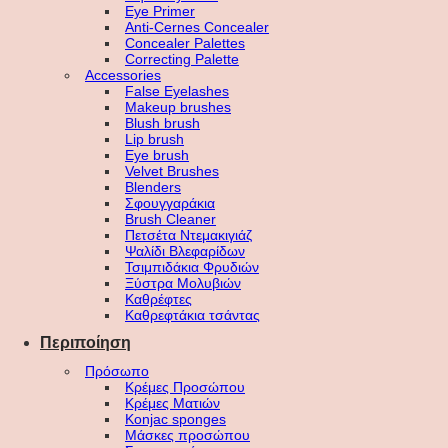
Eye Primer
Anti-Cernes Concealer
Concealer Palettes
Correcting Palette
Accessories
False Eyelashes
Makeup brushes
Blush brush
Lip brush
Eye brush
Velvet Brushes
Blenders
Σφουγγαράκια
Brush Cleaner
Πετσέτα Ντεμακιγιάζ
Ψαλίδι Βλεφαρίδων
Τσιμπιδάκια Φρυδιών
Ξύστρα Μολυβιών
Καθρέφτες
Καθρεφτάκια τσάντας
Περιποίηση
Πρόσωπο
Κρέμες Προσώπου
Κρέμες Ματιών
Konjac sponges
Μάσκες προσώπου