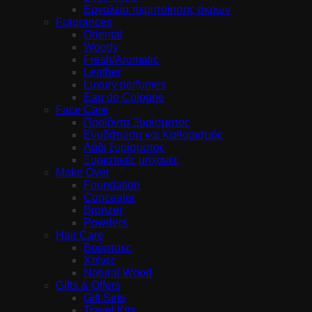
Εργαλεία περιποίησης άκρων
Fragrances
Oriental
Woody
Fresh/Aromatic
Leather
Luxury perfumes
Eau de Cologne
Face Care
Προϊόντα Ξυρίσματος
Ενυδάτωση και Καθαρισμός
Λάδι ξυρίσματος
Ξυριστικές μηχανές
Make Over
Foundation
Concealer
Bronzer
Powders
Hair Care
Βούρτσες
Χτένες
Natural Wood
Gifts & Offers
Gift Sets
Travel Kits