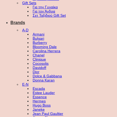
Gift Sets
Για την Γυναίκα
Για τον Άνδρα
Σετ Ταξιδιού Gift Set
Brands
A-D
Armani
Bulgari
Burberry
Blooming Dale
Carolina Herrera
Chanel
Clinique
Cocosolis
Davidoff
Dior
Dolce & Gabbana
Donna Karan
E-N
Escada
Estee Lauder
Essence
Hermes
Hugo Boss
Janeke
Jean Paul Gaultier