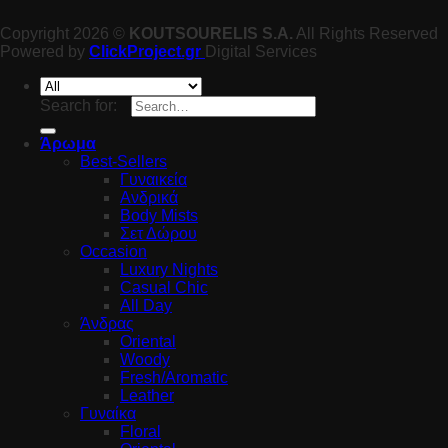
Copyright 2026 ©
KOUTSOURELIS S.A.
All Rights Reserved
Powered by
ClickProject.gr
Digital Services
Search for:
Άρωμα
Best-Sellers
Γυναικεία
Ανδρικά
Body Mists
Σετ Δώρου
Occasion
Luxury Nights
Casual Chic
All Day
Άνδρας
Oriental
Woody
Fresh/Aromatic
Leather
Γυναίκα
Floral