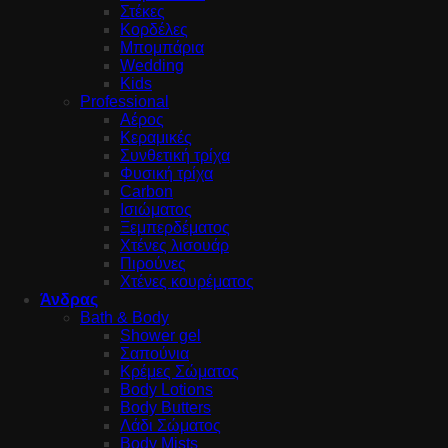
Στέκες
Κορδέλες
Μπομπάρια
Wedding
Kids
Professional
Αέρος
Κεραμικές
Συνθετική τρίχα
Φυσική τρίχα
Carbon
Ισιώματος
Ξεμπερδέματος
Χτένες λισουάρ
Πιρούνες
Χτένες κουρέματος
Άνδρας
Bath & Body
Shower gel
Σαπούνια
Κρέμες Σώματος
Body Lotions
Body Butters
Λάδι Σώματος
Body Mists