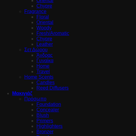
Oriental
Chypre
Fragrance
Floral
Oriental
Woody
Fresh/Aromatic
Chypre
Leather
Σετ Δώρου
Άνδρας
Γυναίκα
Home
Travel
Home Scents
Candles
Reed Diffusers
Μακιγιάζ
Πρόσωπο
Foundation
Concealer
Blush
Primers
Highlighters
Bronzer