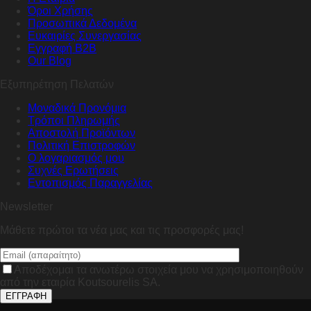
Όροι Χρήσης
Προσωπικά Δεδομένα
Ευκαιρίες Συνεργασίας
Εγγραφή B2B
Our Blog
Εξυπηρέτηση Πελατών
Μοναδικά Προνόμια
Τρόποι Πληρωμής
Αποστολή Προϊόντων
Πολιτική Επιστροφών
Ο λογαριασμός μου
Συχνές Ερωτήσεις
Εντοπισμός Παραγγελίας
Newsletter
Μάθετε πρώτοι τα νέα μας και τις προσφορές μας!
Αποδέχομαι τα ανωτέρω στοιχεία μου να χρησιμοποιηθούν
από την εταιρία Koutsourelis SA.