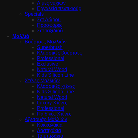
Λίμες νυχιών
Εργαλεία πεντικιούρ
Specials
Σετ Δώρου
Προσφορές
Σετ ταξιδιού
Μαλλιά
Βούρτσες Μαλλιών
Superbrush
Κλασσικές βούρτσες
Professional
Exclusive
Natural Wood
Kids Silicon Line
Χτένες Μαλλιών
Κλασσικές χτένες
Kids Silicon Line
Natural Wood
Luxury Χτένες
Professional
Παιδικές Χτένες
Αξεσουάρ Μαλλιών
Κοκκαλάκια
Λαστιχάκια
Τσιμπιδάκια