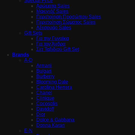
Special Price
Αρώματα Sales
Μακιγιάζ Sales
Περιποίηση Προσώπου Sales
Περιποίηση Σώματος Sales
Αξεσουάρ Sales
Gift Sets
Για την Γυναίκα
Για τον Άνδρα
Σετ Ταξιδιού Gift Set
Brands
A-D
Armani
Bulgari
Burberry
Blooming Dale
Carolina Herrera
Chanel
Clinique
Cocosolis
Davidoff
Dior
Dolce & Gabbana
Donna Karan
E-N