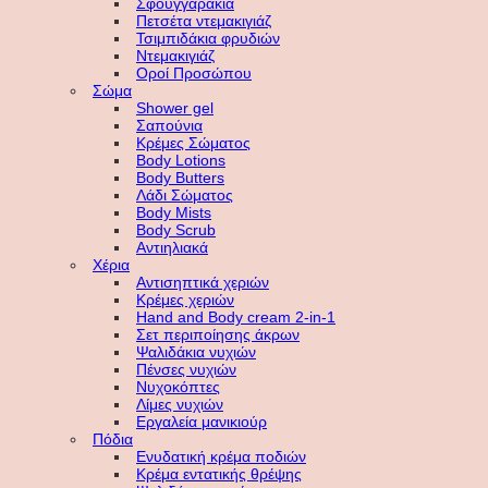
Σφουγγαράκια
Πετσέτα ντεμακιγιάζ
Τσιμπιδάκια φρυδιών
Ντεμακιγιάζ
Οροί Προσώπου
Σώμα
Shower gel
Σαπούνια
Κρέμες Σώματος
Body Lotions
Body Butters
Λάδι Σώματος
Body Mists
Body Scrub
Αντιηλιακά
Χέρια
Αντισηπτικά χεριών
Κρέμες χεριών
Hand and Body cream 2-in-1
Σετ περιποίησης άκρων
Ψαλιδάκια νυχιών
Πένσες νυχιών
Νυχοκόπτες
Λίμες νυχιών
Εργαλεία μανικιούρ
Πόδια
Ενυδατική κρέμα ποδιών
Κρέμα εντατικής θρέψης