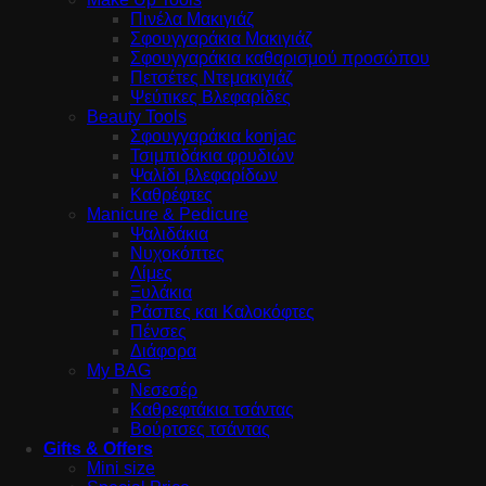
Πινέλα Μακιγιάζ
Σφουγγαράκια Μακιγιάζ
Σφουγγαράκια καθαρισμού προσώπου
Πετσέτες Ντεμακιγιάζ
Ψεύτικες Βλεφαρίδες
Beauty Tools
Σφουγγαράκια konjac
Τσιμπιδάκια φρυδιών
Ψαλίδι βλεφαρίδων
Καθρέφτες
Manicure & Pedicure
Ψαλιδάκια
Νυχοκόπτες
Λίμες
Ξυλάκια
Ράσπες και Καλοκόφτες
Πένσες
Διάφορα
My BAG
Νεσεσέρ
Καθρεφτάκια τσάντας
Βούρτσες τσάντας
Gifts & Offers
Mini size