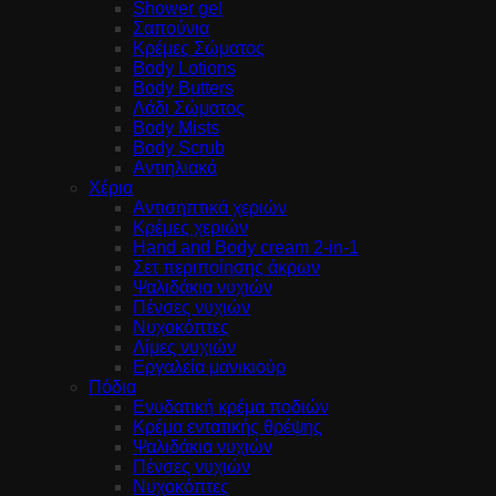
Shower gel
Σαπούνια
Κρέμες Σώματος
Body Lotions
Body Butters
Λάδι Σώματος
Body Mists
Body Scrub
Αντιηλιακά
Χέρια
Αντισηπτικά χεριών
Κρέμες χεριών
Hand and Body cream 2-in-1
Σετ περιποίησης άκρων
Ψαλιδάκια νυχιών
Πένσες νυχιών
Νυχοκόπτες
Λίμες νυχιών
Εργαλεία μανικιούρ
Πόδια
Ενυδατική κρέμα ποδιών
Κρέμα εντατικής θρέψης
Ψαλιδάκια νυχιών
Πένσες νυχιών
Νυχοκόπτες