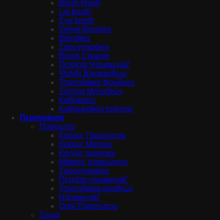
Blush brush
Lip brush
Eye brush
Velvet Brushes
Blenders
Σφουγγαράκια
Brush Cleaner
Πετσέτα Ντεμακιγιάζ
Ψαλίδι Βλεφαρίδων
Τσιμπιδάκια Φρυδιών
Ξύστρα Μολυβιών
Καθρέφτες
Καθρεφτάκια τσάντας
Περιποίηση
Πρόσωπο
Κρέμες Προσώπου
Κρέμες Ματιών
Konjac sponges
Μάσκες προσώπου
Σφουγγαράκια
Πετσέτα ντεμακιγιάζ
Τσιμπιδάκια φρυδιών
Ντεμακιγιάζ
Οροί Προσώπου
Σώμα