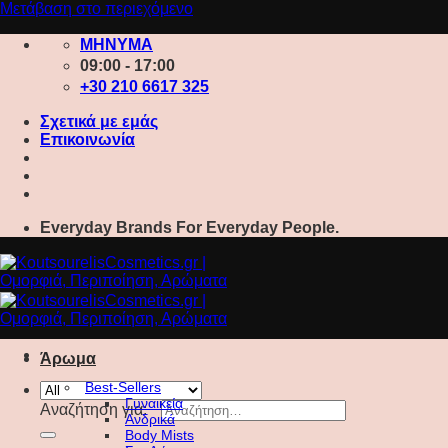
Μετάβαση στο περιεχόμενο
ΜΗΝΥΜΑ
09:00 - 17:00
+30 210 6617 325
Σχετικά με εμάς
Επικοινωνία
Everyday Brands For Everyday People.
Άρωμα
Best-Sellers
Γυναικεία
Αναζήτηση για:
Ανδρικά
Body Mists