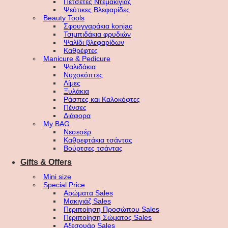
Πετσέτες Ντεμακιγιάζ
Ψεύτικες Βλεφαρίδες
Beauty Tools
Σφουγγαράκια konjac
Τσιμπιδάκια φρυδιών
Ψαλίδι βλεφαρίδων
Καθρέφτες
Manicure & Pedicure
Ψαλιδάκια
Νυχοκόπτες
Λίμες
Ξυλάκια
Ράσπες και Καλοκόφτες
Πένσες
Διάφορα
My BAG
Νεσεσέρ
Καθρεφτάκια τσάντας
Βούρτσες τσάντας
Gifts & Offers
Mini size
Special Price
Αρώματα Sales
Μακιγιάζ Sales
Περιποίηση Προσώπου Sales
Περιποίηση Σώματος Sales
Αξεσουάρ Sales