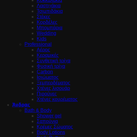
Κοκκαλάκια
Λαστιχάκια
Τσιμπιδάκια
Στέκες
Κορδέλες
Μπομπάρια
Wedding
Kids
Professional
Αέρος
Κεραμικές
Συνθετική τρίχα
Φυσική τρίχα
Carbon
Ισιώματος
Ξεμπερδέματος
Χτένες λισουάρ
Πιρούνες
Χτένες κουρέματος
Άνδρας
Bath & Body
Shower gel
Σαπούνια
Κρέμες Σώματος
Body Lotions