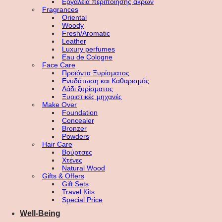
Εργαλεία περιποίησης άκρων
Fragrances
Oriental
Woody
Fresh/Aromatic
Leather
Luxury perfumes
Eau de Cologne
Face Care
Προϊόντα Ξυρίσματος
Ενυδάτωση και Καθαρισμός
Λάδι ξυρίσματος
Ξυριστικές μηχανές
Make Over
Foundation
Concealer
Bronzer
Powders
Hair Care
Βούρτσες
Χτένες
Natural Wood
Gifts & Offers
Gift Sets
Travel Kits
Special Price
Well-Being