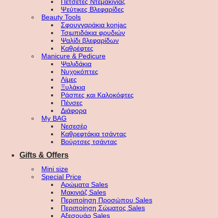
Πετσέτες Ντεμακιγιάζ
Ψεύτικες Βλεφαρίδες
Beauty Tools
Σφουγγαράκια konjac
Τσιμπιδάκια φρυδιών
Ψαλίδι βλεφαρίδων
Καθρέφτες
Manicure & Pedicure
Ψαλιδάκια
Νυχοκόπτες
Λίμες
Ξυλάκια
Ράσπες και Καλοκόφτες
Πένσες
Διάφορα
My BAG
Νεσεσέρ
Καθρεφτάκια τσάντας
Βούρτσες τσάντας
Gifts & Offers
Mini size
Special Price
Αρώματα Sales
Μακιγιάζ Sales
Περιποίηση Προσώπου Sales
Περιποίηση Σώματος Sales
Αξεσουάρ Sales