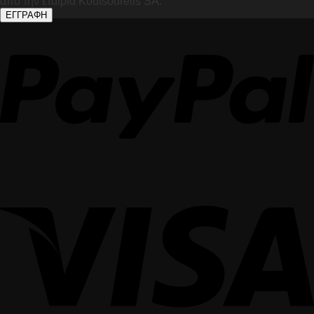
από την εταιρία Koutsourelis SA.