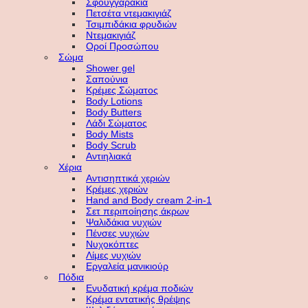
Σφουγγαράκια
Πετσέτα ντεμακιγιάζ
Τσιμπιδάκια φρυδιών
Ντεμακιγιάζ
Οροί Προσώπου
Σώμα
Shower gel
Σαπούνια
Κρέμες Σώματος
Body Lotions
Body Butters
Λάδι Σώματος
Body Mists
Body Scrub
Αντιηλιακά
Χέρια
Αντισηπτικά χεριών
Κρέμες χεριών
Hand and Body cream 2-in-1
Σετ περιποίησης άκρων
Ψαλιδάκια νυχιών
Πένσες νυχιών
Νυχοκόπτες
Λίμες νυχιών
Εργαλεία μανικιούρ
Πόδια
Ενυδατική κρέμα ποδιών
Κρέμα εντατικής θρέψης