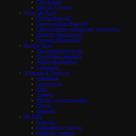
Σκουλαρίκια
Special Themes
Make Up Tools
Πινέλα Μακιγιάζ
Σφουγγαράκια Μακιγιάζ
Σφουγγαράκια καθαρισμού προσώπου
Πετσέτες Ντεμακιγιάζ
Ψεύτικες Βλεφαρίδες
Beauty Tools
Σφουγγαράκια konjac
Τσιμπιδάκια φρυδιών
Ψαλίδι βλεφαρίδων
Καθρέφτες
Manicure & Pedicure
Ψαλιδάκια
Νυχοκόπτες
Λίμες
Ξυλάκια
Ράσπες και Καλοκόφτες
Πένσες
Διάφορα
My BAG
Νεσεσέρ
Καθρεφτάκια τσάντας
Βούρτσες τσάντας