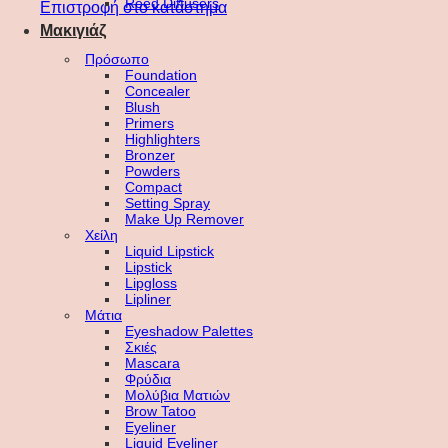
Reed Diffusers
Επιστροφή στο κατάστημα
Μακιγιάζ
Πρόσωπο
Foundation
Concealer
Blush
Primers
Highlighters
Bronzer
Powders
Compact
Setting Spray
Make Up Remover
Χείλη
Liquid Lipstick
Lipstick
Lipgloss
Lipliner
Μάτια
Eyeshadow Palettes
Σκιές
Mascara
Φρύδια
Μολύβια Ματιών
Brow Tatoo
Eyeliner
Liquid Eyeliner