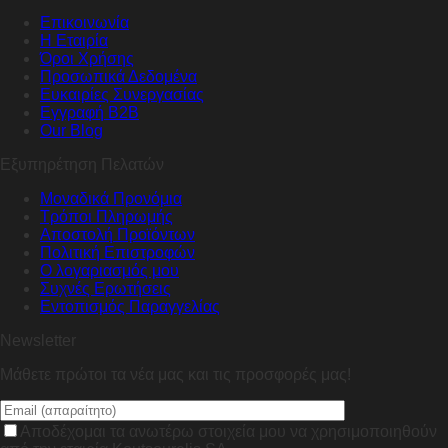
Επικοινωνία
Η Εταιρία
Όροι Χρήσης
Προσωπικά Δεδομένα
Ευκαιρίες Συνεργασίας
Εγγραφή B2B
Our Blog
Εξυπηρέτηση Πελατών
Μοναδικά Προνόμια
Τρόποι Πληρωμής
Αποστολή Προϊόντων
Πολιτική Επιστροφών
Ο λογαριασμός μου
Συχνές Ερωτήσεις
Εντοπισμός Παραγγελίας
Newsletter
Μάθετε πρώτοι τα νέα μας και τις προσφορές μας!
Αποδέχομαι τα ανωτέρω στοιχεία μου να χρησιμοποιηθούν