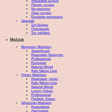
Ψαλιδάκια νυχιών
Πένσες νυχιών
Νυχοκόπτες
Λίμες νυχιών
Εργαλεία πεντικιούρ
Specials
Σετ Δώρου
Προσφορές
Σετ ταξιδιού
Μαλλιά
Βούρτσες Μαλλιών
Superbrush
Κλασσικές βούρτσες
Professional
Exclusive
Natural Wood
Kids Silicon Line
Χτένες Μαλλιών
Κλασσικές χτένες
Kids Silicon Line
Natural Wood
Luxury Χτένες
Professional
Παιδικές Χτένες
Αξεσουάρ Μαλλιών
Κοκκαλάκια
Λαστιχάκια