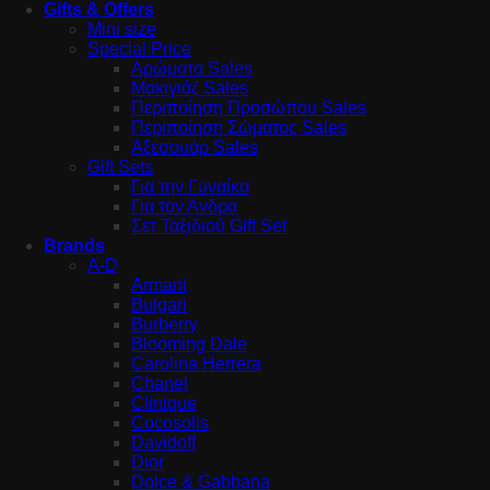
Gifts & Offers
Mini size
Special Price
Αρώματα Sales
Μακιγιάζ Sales
Περιποίηση Προσώπου Sales
Περιποίηση Σώματος Sales
Αξεσουάρ Sales
Gift Sets
Για την Γυναίκα
Για τον Άνδρα
Σετ Ταξιδιού Gift Set
Brands
A-D
Armani
Bulgari
Burberry
Blooming Dale
Carolina Herrera
Chanel
Clinique
Cocosolis
Davidoff
Dior
Dolce & Gabbana