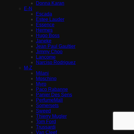
Donna Karan
E-N
Escada
Estee Lauder
Essence
Hermes
Hugo Boss
Janeke
Jean Paul Gaultier
Jimmy Choo
Lancome
Narciso Rodriguez
M-Z
Milani
Moschino
Myro
Paco Rabanne
Panier Des Sens
PerfumeMall
Somersets
Sweed
Thierry Mugler
Tom Ford
Trussardi
Van Cleef