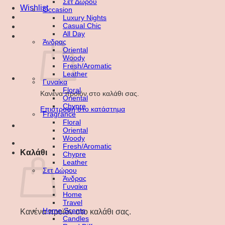
Σετ Δώρου
Wishlist
Occasion
Luxury Nights
Casual Chic
All Day
Άνδρας
Oriental
Woody
Fresh/Aromatic
Leather
Γυναίκα
Floral
Κανένα προϊόν στο καλάθι σας.
Oriental
Chypre
Επιστροφή στο κατάστημα
Fragrance
Floral
Oriental
Woody
Fresh/Aromatic
Καλάθι
Chypre
Leather
Σετ Δώρου
Άνδρας
Γυναίκα
Home
Travel
Home Scents
Κανένα προϊόν στο καλάθι σας.
Candles