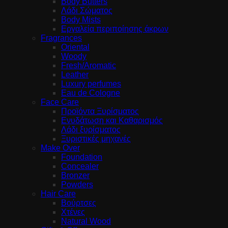
Body Butters
Λάδι Σώματος
Body Mists
Εργαλεία περιποίησης άκρων
Fragrances
Oriental
Woody
Fresh/Aromatic
Leather
Luxury perfumes
Eau de Cologne
Face Care
Προϊόντα Ξυρίσματος
Ενυδάτωση και Καθαρισμός
Λάδι ξυρίσματος
Ξυριστικές μηχανές
Make Over
Foundation
Concealer
Bronzer
Powders
Hair Care
Βούρτσες
Χτένες
Natural Wood