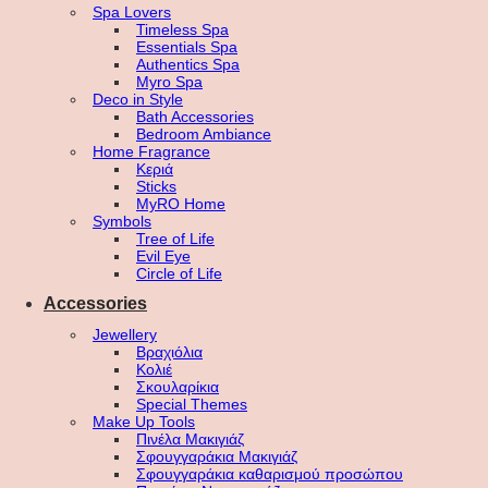
Spa Lovers
Timeless Spa
Essentials Spa
Authentics Spa
Myro Spa
Deco in Style
Bath Accessories
Bedroom Ambiance
Home Fragrance
Κεριά
Sticks
MyRO Home
Symbols
Tree of Life
Evil Eye
Circle of Life
Accessories
Jewellery
Βραχιόλια
Κολιέ
Σκουλαρίκια
Special Themes
Make Up Tools
Πινέλα Μακιγιάζ
Σφουγγαράκια Μακιγιάζ
Σφουγγαράκια καθαρισμού προσώπου