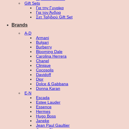
Gift Sets
Για την Γυναίκα
Για τον Άνδρα
Σετ Ταξιδιού Gift Set
Brands
A-D
Armani
Bulgari
Burberry
Blooming Dale
Carolina Herrera
Chanel
Clinique
Cocosolis
Davidoff
Dior
Dolce & Gabbana
Donna Karan
E-N
Escada
Estee Lauder
Essence
Hermes
Hugo Boss
Janeke
Jean Paul Gaultier