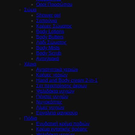
Οροί Προσώπου
Σώμα
Shower gel
Σαπούνια
Κρέμες Σώματος
Body Lotions
Body Butters
Λάδι Σώματος
Body Mists
Body Scrub
Αντιηλιακά
Χέρια
Αντισηπτικά χεριών
Κρέμες χεριών
Hand and Body cream 2-in-1
Σετ περιποίησης άκρων
Ψαλιδάκια νυχιών
Πένσες νυχιών
Νυχοκόπτες
Λίμες νυχιών
Εργαλεία μανικιούρ
Πόδια
Ενυδατική κρέμα ποδιών
Κρέμα εντατικής θρέψης
Ψαλιδάκια νυχιών