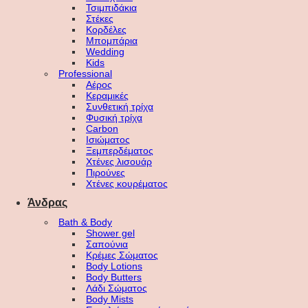
Τσιμπιδάκια
Στέκες
Κορδέλες
Μπομπάρια
Wedding
Kids
Professional
Αέρος
Κεραμικές
Συνθετική τρίχα
Φυσική τρίχα
Carbon
Ισιώματος
Ξεμπερδέματος
Χτένες λισουάρ
Πιρούνες
Χτένες κουρέματος
Άνδρας
Bath & Body
Shower gel
Σαπούνια
Κρέμες Σώματος
Body Lotions
Body Butters
Λάδι Σώματος
Body Mists