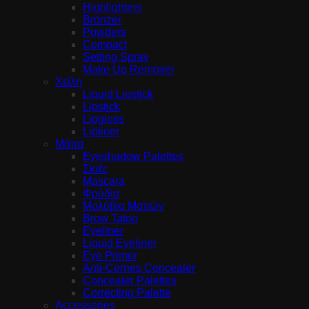
Highlighters
Bronzer
Powders
Compact
Setting Spray
Make Up Remover
Χείλη
Liquid Lipstick
Lipstick
Lipgloss
Lipliner
Μάτια
Eyeshadow Palettes
Σκιές
Mascara
Φρύδια
Μολύβια Ματιών
Brow Tatoo
Eyeliner
Liquid Eyeliner
Eye Primer
Anti-Cernes Concealer
Concealer Palettes
Correcting Palette
Accessories