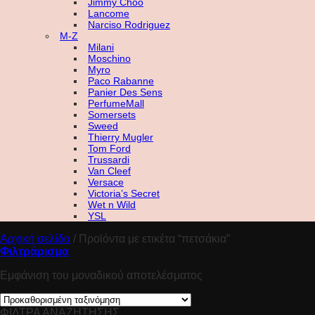
Jimmy Choo
Lancome
Narciso Rodriguez
M-Z
Milani
Moschino
Myro
Paco Rabanne
Panier Des Sens
PerfumeMall
Somersets
Sweed
Thierry Mugler
Tom Ford
Trussardi
Van Cleef
Versace
Victoria’s Secret
Wet n Wild
YSL
Αρχική σελίδα
/
Προϊόντα με ετικέτα “πετσάκια”
Φιλτράρισμα
Εμφάνιση του μοναδικού αποτελέσματος
ΦΙΛΤΡΑ ΑΝΑΖΗΤΗΣΗΣ