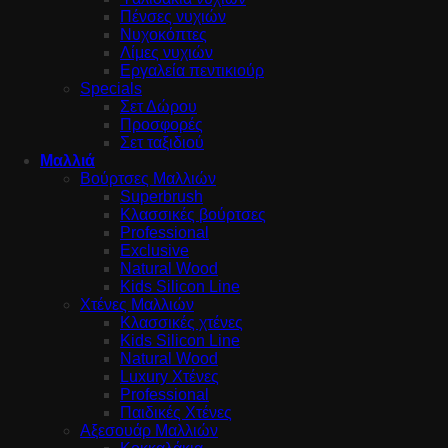
Πένσες νυχιών
Νυχοκόπτες
Λίμες νυχιών
Εργαλεία πεντικιούρ
Specials
Σετ Δώρου
Προσφορές
Σετ ταξιδιού
Μαλλιά
Βούρτσες Μαλλιών
Superbrush
Κλασσικές βούρτσες
Professional
Exclusive
Natural Wood
Kids Silicon Line
Χτένες Μαλλιών
Κλασσικές χτένες
Kids Silicon Line
Natural Wood
Luxury Χτένες
Professional
Παιδικές Χτένες
Αξεσουάρ Μαλλιών