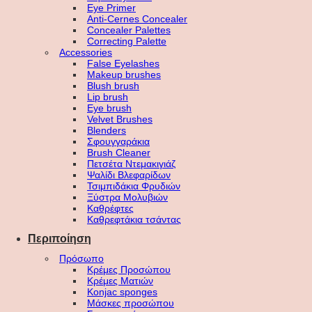
Eye Primer
Anti-Cernes Concealer
Concealer Palettes
Correcting Palette
Accessories
False Eyelashes
Makeup brushes
Blush brush
Lip brush
Eye brush
Velvet Brushes
Blenders
Σφουγγαράκια
Brush Cleaner
Πετσέτα Ντεμακιγιάζ
Ψαλίδι Βλεφαρίδων
Τσιμπιδάκια Φρυδιών
Ξύστρα Μολυβιών
Καθρέφτες
Καθρεφτάκια τσάντας
Περιποίηση
Πρόσωπο
Κρέμες Προσώπου
Κρέμες Ματιών
Konjac sponges
Μάσκες προσώπου