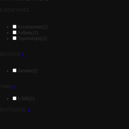
ΚΑΤΗΓΟΡΙΕΣ
Accessories
(1)
Άνδρας
(1)
Περιποίηση
(1)
BRANDS
+
Janeke
(1)
ΤΙΜΗ
+
1-50€
(1)
ΕΚΠΤΩΣΕΙΣ
+