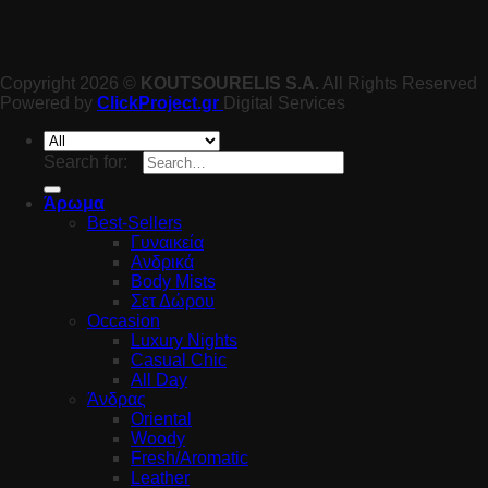
Copyright 2026 ©
KOUTSOURELIS S.A.
All Rights Reserved
Powered by
ClickProject.gr
Digital Services
Search for:
Άρωμα
Best-Sellers
Γυναικεία
Ανδρικά
Body Mists
Σετ Δώρου
Occasion
Luxury Nights
Casual Chic
All Day
Άνδρας
Oriental
Woody
Fresh/Aromatic
Leather