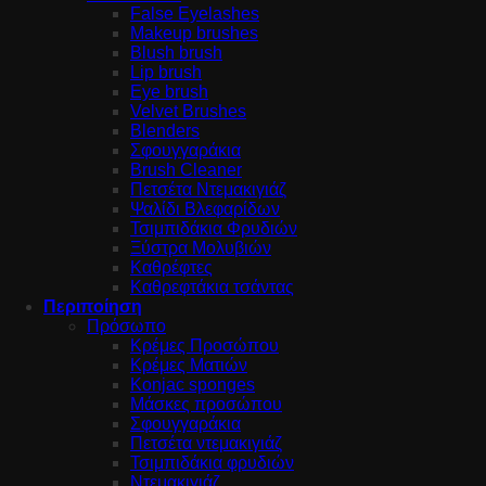
False Eyelashes
Makeup brushes
Blush brush
Lip brush
Eye brush
Velvet Brushes
Blenders
Σφουγγαράκια
Brush Cleaner
Πετσέτα Ντεμακιγιάζ
Ψαλίδι Βλεφαρίδων
Τσιμπιδάκια Φρυδιών
Ξύστρα Μολυβιών
Καθρέφτες
Καθρεφτάκια τσάντας
Περιποίηση
Πρόσωπο
Κρέμες Προσώπου
Κρέμες Ματιών
Konjac sponges
Μάσκες προσώπου
Σφουγγαράκια
Πετσέτα ντεμακιγιάζ
Τσιμπιδάκια φρυδιών
Ντεμακιγιάζ