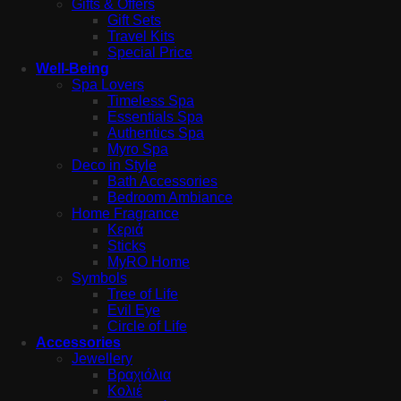
Gifts & Offers
Gift Sets
Travel Kits
Special Price
Well-Being
Spa Lovers
Timeless Spa
Essentials Spa
Authentics Spa
Myro Spa
Deco in Style
Bath Accessories
Bedroom Ambiance
Home Fragrance
Κεριά
Sticks
MyRO Home
Symbols
Tree of Life
Evil Eye
Circle of Life
Accessories
Jewellery
Βραχιόλια
Κολιέ