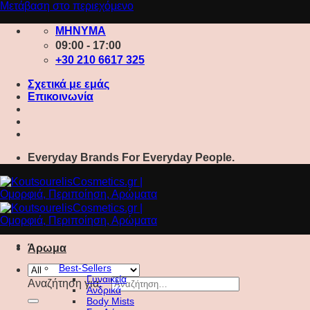
Μετάβαση στο περιεχόμενο
ΜΗΝΥΜΑ
09:00 - 17:00
+30 210 6617 325
Σχετικά με εμάς
Επικοινωνία
Everyday Brands For Everyday People.
Άρωμα
Best-Sellers
Γυναικεία
Αναζήτηση για:
Ανδρικά
Body Mists