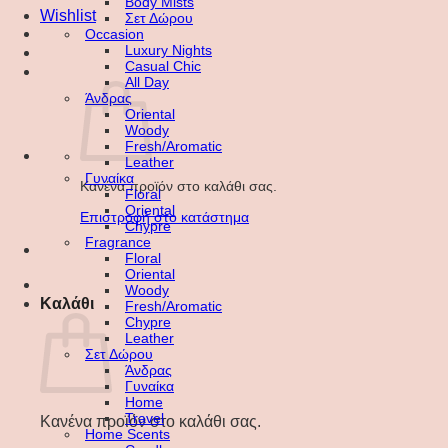
Body Mists
Wishlist
Σετ Δώρου
Occasion
Luxury Nights
Casual Chic
All Day
Άνδρας
Oriental
Woody
Fresh/Aromatic
Leather
Γυναίκα
Κανένα προϊόν στο καλάθι σας.
Floral
Oriental
Επιστροφή στο κατάστημα
Chypre
Fragrance
Floral
Oriental
Woody
Καλάθι
Fresh/Aromatic
Chypre
Leather
Σετ Δώρου
Άνδρας
Γυναίκα
Home
Travel
Κανένα προϊόν στο καλάθι σας.
Home Scents