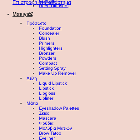
Candles
Επιστροφή στο κατάστημα
Reed Diffusers
Μακιγιάζ
Πρόσωπο
Foundation
Concealer
Blush
Primers
Highlighters
Bronzer
Powders
Compact
Setting Spray
Make Up Remover
Χείλη
Liquid Lipstick
Lipstick
Lipgloss
Lipliner
Μάτια
Eyeshadow Palettes
Σκιές
Mascara
Φρύδια
Μολύβια Ματιών
Brow Tatoo
Eyeliner