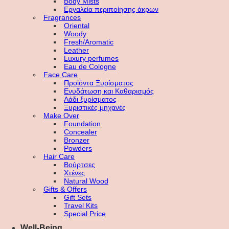
Body Mists
Εργαλεία περιποίησης άκρων
Fragrances
Oriental
Woody
Fresh/Aromatic
Leather
Luxury perfumes
Eau de Cologne
Face Care
Προϊόντα Ξυρίσματος
Ενυδάτωση και Καθαρισμός
Λάδι ξυρίσματος
Ξυριστικές μηχανές
Make Over
Foundation
Concealer
Bronzer
Powders
Hair Care
Βούρτσες
Χτένες
Natural Wood
Gifts & Offers
Gift Sets
Travel Kits
Special Price
Well-Being