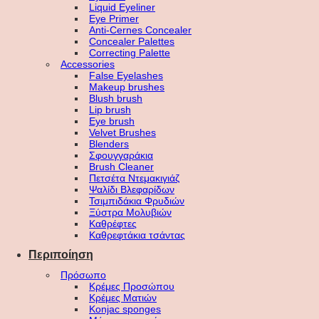
Liquid Eyeliner
Eye Primer
Anti-Cernes Concealer
Concealer Palettes
Correcting Palette
Accessories
False Eyelashes
Makeup brushes
Blush brush
Lip brush
Eye brush
Velvet Brushes
Blenders
Σφουγγαράκια
Brush Cleaner
Πετσέτα Ντεμακιγιάζ
Ψαλίδι Βλεφαρίδων
Τσιμπιδάκια Φρυδιών
Ξύστρα Μολυβιών
Καθρέφτες
Καθρεφτάκια τσάντας
Περιποίηση
Πρόσωπο
Κρέμες Προσώπου
Κρέμες Ματιών
Konjac sponges