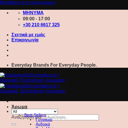
Μετάβαση στο περιεχόμενο
ΜΗΝΥΜΑ
09:00 - 17:00
+30 210 6617 325
Σχετικά με εμάς
Επικοινωνία
Everyday Brands For Everyday People.
Άρωμα
Best-Sellers
Αναζήτηση για:
Γυναικεία
Ανδρικά