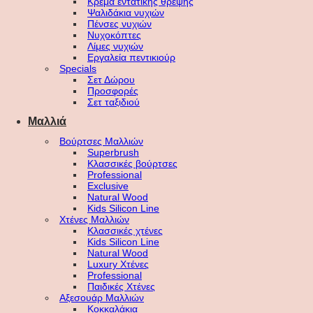
Κρέμα εντατικής θρέψης
Ψαλιδάκια νυχιών
Πένσες νυχιών
Νυχοκόπτες
Λίμες νυχιών
Εργαλεία πεντικιούρ
Specials
Σετ Δώρου
Προσφορές
Σετ ταξιδιού
Μαλλιά
Βούρτσες Μαλλιών
Superbrush
Κλασσικές βούρτσες
Professional
Exclusive
Natural Wood
Kids Silicon Line
Χτένες Μαλλιών
Κλασσικές χτένες
Kids Silicon Line
Natural Wood
Luxury Χτένες
Professional
Παιδικές Χτένες
Αξεσουάρ Μαλλιών
Κοκκαλάκια