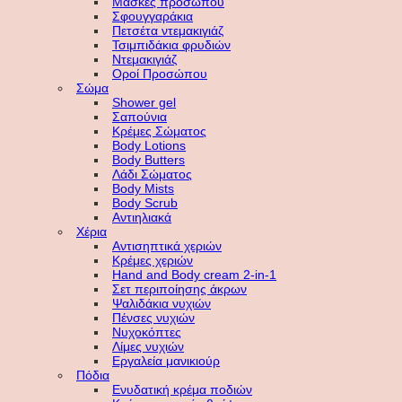
Μάσκες προσώπου
Σφουγγαράκια
Πετσέτα ντεμακιγιάζ
Τσιμπιδάκια φρυδιών
Ντεμακιγιάζ
Οροί Προσώπου
Σώμα
Shower gel
Σαπούνια
Κρέμες Σώματος
Body Lotions
Body Butters
Λάδι Σώματος
Body Mists
Body Scrub
Αντιηλιακά
Χέρια
Αντισηπτικά χεριών
Κρέμες χεριών
Hand and Body cream 2-in-1
Σετ περιποίησης άκρων
Ψαλιδάκια νυχιών
Πένσες νυχιών
Νυχοκόπτες
Λίμες νυχιών
Εργαλεία μανικιούρ
Πόδια
Ενυδατική κρέμα ποδιών