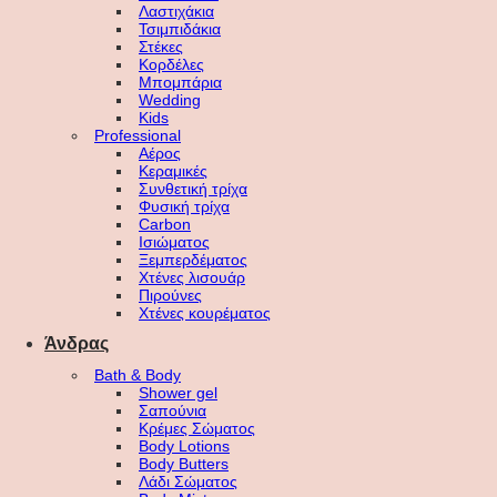
Λαστιχάκια
Τσιμπιδάκια
Στέκες
Κορδέλες
Μπομπάρια
Wedding
Kids
Professional
Αέρος
Κεραμικές
Συνθετική τρίχα
Φυσική τρίχα
Carbon
Ισιώματος
Ξεμπερδέματος
Χτένες λισουάρ
Πιρούνες
Χτένες κουρέματος
Άνδρας
Bath & Body
Shower gel
Σαπούνια
Κρέμες Σώματος
Body Lotions
Body Butters
Λάδι Σώματος