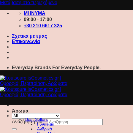
Μετάβαση στο περιεχόμενο
ΜΗΝΥΜΑ
09:00 - 17:00
+30 210 6617 325
Σχετικά με εμάς
Επικοινωνία
Everyday Brands For Everyday People.
Άρωμα
Best-Sellers
Αναζήτηση για:
Γυναικεία
Ανδρικά