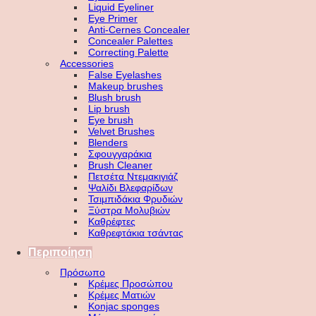
Liquid Eyeliner
Eye Primer
Anti-Cernes Concealer
Concealer Palettes
Correcting Palette
Accessories
False Eyelashes
Makeup brushes
Blush brush
Lip brush
Eye brush
Velvet Brushes
Blenders
Σφουγγαράκια
Brush Cleaner
Πετσέτα Ντεμακιγιάζ
Ψαλίδι Βλεφαρίδων
Τσιμπιδάκια Φρυδιών
Ξύστρα Μολυβιών
Καθρέφτες
Καθρεφτάκια τσάντας
Περιποίηση
Πρόσωπο
Κρέμες Προσώπου
Κρέμες Ματιών
Konjac sponges