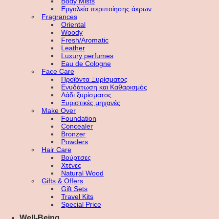
Body Mists
Εργαλεία περιποίησης άκρων
Fragrances
Oriental
Woody
Fresh/Aromatic
Leather
Luxury perfumes
Eau de Cologne
Face Care
Προϊόντα Ξυρίσματος
Ενυδάτωση και Καθαρισμός
Λάδι ξυρίσματος
Ξυριστικές μηχανές
Make Over
Foundation
Concealer
Bronzer
Powders
Hair Care
Βούρτσες
Χτένες
Natural Wood
Gifts & Offers
Gift Sets
Travel Kits
Special Price
Well-Being