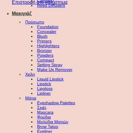
Candles
Επιστροφή στο κατάστημα
Reed Diffusers
Μακιγιάζ
Πρόσωπο
Foundation
Concealer
Blush
Primers
Highlighters
Bronzer
Powders
Compact
Setting Spray
Make Up Remover
Χείλη
Liquid Lipstick
Lipstick
Lipgloss
Lipliner
Μάτια
Eyeshadow Palettes
Σκιές
Mascara
Φρύδια
Μολύβια Ματιών
Brow Tatoo
Eyeliner