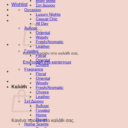
Body Mists
Wishlist
Σετ Δώρου
Occasion
Luxury Nights
Casual Chic
All Day
Άνδρας
Oriental
Woody
Fresh/Aromatic
Leather
Γυναίκα
Κανένα προϊόν στο καλάθι σας.
Floral
Oriental
Επιστροφή στο κατάστημα
Chypre
Fragrance
Floral
Oriental
Woody
Καλάθι
Fresh/Aromatic
Chypre
Leather
Σετ Δώρου
Άνδρας
Γυναίκα
Home
Travel
Κανένα προϊόν στο καλάθι σας.
Home Scents