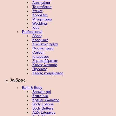
Λαστιχάκια
Τσιμπιδάκια
Στέκες
Κορδέλες
Μπομπάρια
Wedding
Kids
Professional
Αέρος
Κεραμικές
Συνθετική τρίχα
Φυσική τρίχα
Carbon
Ισιώματος
Ξεμπερδέματος
Χτένες λισουάρ
Πιρούνες
Χτένες κουρέματος
Άνδρας
Bath & Body
Shower gel
Σαπούνια
Κρέμες Σώματος
Body Lotions
Body Butters
Λάδι Σώματος