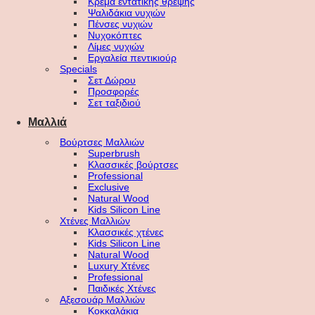
Κρέμα εντατικής θρέψης
Ψαλιδάκια νυχιών
Πένσες νυχιών
Νυχοκόπτες
Λίμες νυχιών
Εργαλεία πεντικιούρ
Specials
Σετ Δώρου
Προσφορές
Σετ ταξιδιού
Μαλλιά
Βούρτσες Μαλλιών
Superbrush
Κλασσικές βούρτσες
Professional
Exclusive
Natural Wood
Kids Silicon Line
Χτένες Μαλλιών
Κλασσικές χτένες
Kids Silicon Line
Natural Wood
Luxury Χτένες
Professional
Παιδικές Χτένες
Αξεσουάρ Μαλλιών
Κοκκαλάκια