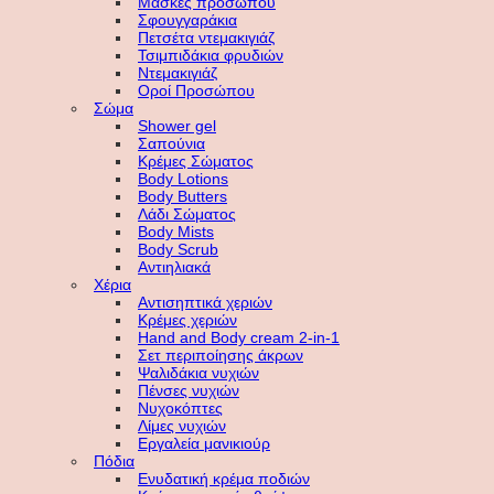
Μάσκες προσώπου
Σφουγγαράκια
Πετσέτα ντεμακιγιάζ
Τσιμπιδάκια φρυδιών
Ντεμακιγιάζ
Οροί Προσώπου
Σώμα
Shower gel
Σαπούνια
Κρέμες Σώματος
Body Lotions
Body Butters
Λάδι Σώματος
Body Mists
Body Scrub
Αντιηλιακά
Χέρια
Αντισηπτικά χεριών
Κρέμες χεριών
Hand and Body cream 2-in-1
Σετ περιποίησης άκρων
Ψαλιδάκια νυχιών
Πένσες νυχιών
Νυχοκόπτες
Λίμες νυχιών
Εργαλεία μανικιούρ
Πόδια
Ενυδατική κρέμα ποδιών