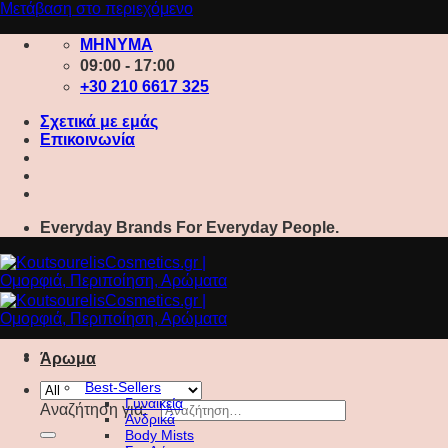
Μετάβαση στο περιεχόμενο
ΜΗΝΥΜΑ
09:00 - 17:00
+30 210 6617 325
Σχετικά με εμάς
Επικοινωνία
Everyday Brands For Everyday People.
Άρωμα
Best-Sellers
Γυναικεία
Αναζήτηση για:
Ανδρικά
Body Mists