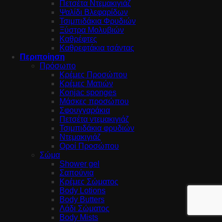
Πετσέτα Ντεμακιγιάζ
Ψαλίδι Βλεφαρίδων
Τσιμπιδάκια Φρυδιών
Ξύστρα Μολυβιών
Καθρέφτες
Καθρεφτάκια τσάντας
Περιποίηση
Πρόσωπο
Κρέμες Προσώπου
Κρέμες Ματιών
Konjac sponges
Μάσκες προσώπου
Σφουγγαράκια
Πετσέτα ντεμακιγιάζ
Τσιμπιδάκια φρυδιών
Ντεμακιγιάζ
Οροί Προσώπου
Σώμα
Shower gel
Σαπούνια
Κρέμες Σώματος
Body Lotions
Body Butters
Λάδι Σώματος
Body Mists