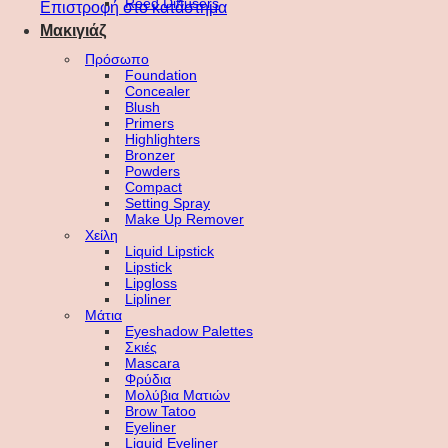
Reed Diffusers
Επιστροφή στο κατάστημα
Μακιγιάζ
Πρόσωπο
Foundation
Concealer
Blush
Primers
Highlighters
Bronzer
Powders
Compact
Setting Spray
Make Up Remover
Χείλη
Liquid Lipstick
Lipstick
Lipgloss
Lipliner
Μάτια
Eyeshadow Palettes
Σκιές
Mascara
Φρύδια
Μολύβια Ματιών
Brow Tatoo
Eyeliner
Liquid Eyeliner