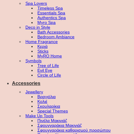
Spa Lovers
Timeless Spa
Essentials Spa
Authentics Spa
Myro Spa
Deco in Style
Bath Accessories
Bedroom Ambiance
Home Fragrance
Κεριά
Sticks
MyRO Home
Symbols
Tree of Life
Evil Eye
Circle of Life
Accessories
Jewellery
Βραχιόλια
Κολιέ
Σκουλαρίκια
Special Themes
Make Up Tools
Πινέλα Μακιγιάζ
Σφουγγαράκια Μακιγιάζ
Σφουγγαράκια καθαρισμού προσώπου