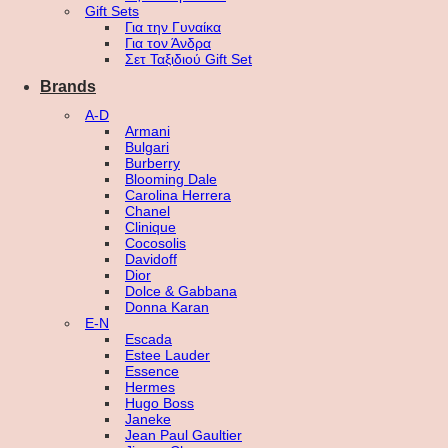
Gift Sets
Για την Γυναίκα
Για τον Άνδρα
Σετ Ταξιδιού Gift Set
Brands
A-D
Armani
Bulgari
Burberry
Blooming Dale
Carolina Herrera
Chanel
Clinique
Cocosolis
Davidoff
Dior
Dolce & Gabbana
Donna Karan
E-N
Escada
Estee Lauder
Essence
Hermes
Hugo Boss
Janeke
Jean Paul Gaultier