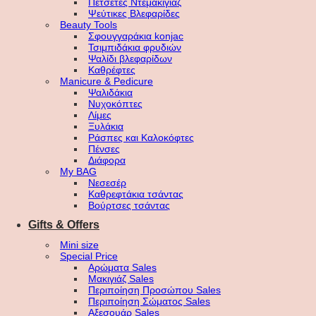
Πετσέτες Ντεμακιγιάζ
Ψεύτικες Βλεφαρίδες
Beauty Tools
Σφουγγαράκια konjac
Τσιμπιδάκια φρυδιών
Ψαλίδι βλεφαρίδων
Καθρέφτες
Manicure & Pedicure
Ψαλιδάκια
Νυχοκόπτες
Λίμες
Ξυλάκια
Ράσπες και Καλοκόφτες
Πένσες
Διάφορα
My BAG
Νεσεσέρ
Καθρεφτάκια τσάντας
Βούρτσες τσάντας
Gifts & Offers
Mini size
Special Price
Αρώματα Sales
Μακιγιάζ Sales
Περιποίηση Προσώπου Sales
Περιποίηση Σώματος Sales
Αξεσουάρ Sales