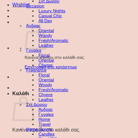
Σετ Δώρου
Wishlist
Occasion
Luxury Nights
Casual Chic
All Day
Άνδρας
Oriental
Woody
Fresh/Aromatic
Leather
Γυναίκα
Floral
Κανένα προϊόν στο καλάθι σας.
Oriental
Chypre
Επιστροφή στο κατάστημα
Fragrance
Floral
Oriental
Woody
Fresh/Aromatic
Καλάθι
Chypre
Leather
Σετ Δώρου
Άνδρας
Γυναίκα
Home
Travel
Home Scents
Κανένα προϊόν στο καλάθι σας.
Candles