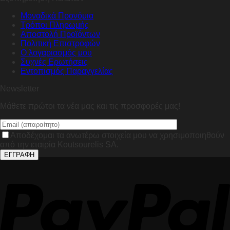
Μοναδικά Προνόμια
Τρόποι Πληρωμής
Αποστολή Προϊόντων
Πολιτική Επιστροφών
Ο λογαριασμός μου
Συχνές Ερωτήσεις
Εντοπισμός Παραγγελίας
Newsletter
Μάθετε πρώτοι τα νέα μας και τις προσφορές μας!
Αποδέχομαι τα ανωτέρω στοιχεία μου να χρησιμοποιηθούν
από την εταιρία Koutsourelis SA.