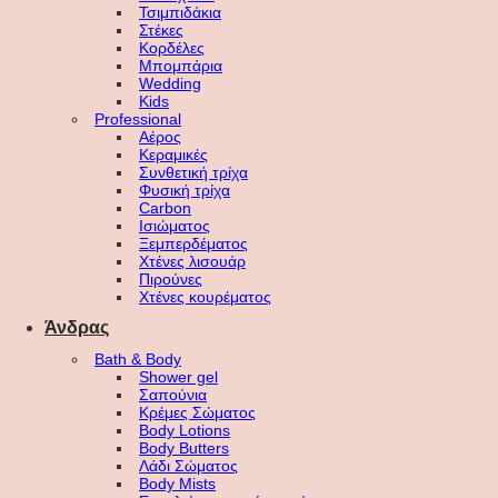
Τσιμπιδάκια
Στέκες
Κορδέλες
Μπομπάρια
Wedding
Kids
Professional
Αέρος
Κεραμικές
Συνθετική τρίχα
Φυσική τρίχα
Carbon
Ισιώματος
Ξεμπερδέματος
Χτένες λισουάρ
Πιρούνες
Χτένες κουρέματος
Άνδρας
Bath & Body
Shower gel
Σαπούνια
Κρέμες Σώματος
Body Lotions
Body Butters
Λάδι Σώματος
Body Mists