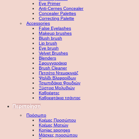
Eye Primer
Anti-Cernes Concealer
Concealer Palettes
Correcting Palette
Accessories
False Eyelashes
Makeup brushes
Blush brush
Lip brush
Eye brush
Velvet Brushes
Blenders
Σφουγγαράκια
Brush Cleaner
Πετσέτα Ντεμακιγιάζ
Ψαλίδι Βλεφαρίδων
Τσιμπιδάκια Φρυδιών
Ξύστρα Μολυβιών
Καθρέφτες
Καθρεφτάκια τσάντας
Περιποίηση
Πρόσωπο
Κρέμες Προσώπου
Κρέμες Ματιών
Konjac sponges
Μάσκες προσώπου