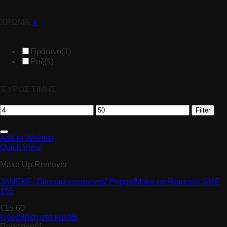
ΧΡΩΜΑ
+
Πράσινο
(1)
Ροζ
(1)
ΈΥΡΟΣ ΤΙΜΗΣ
Filter
Add to Wishlist
Quick View
Make Up Remover
JANEKE, Πετσέτα ντεμακιγιάζ Ρoppy/Μake up Remover SME
155
€
15.60
Προσθήκη στο καλάθι
Προσφορά!