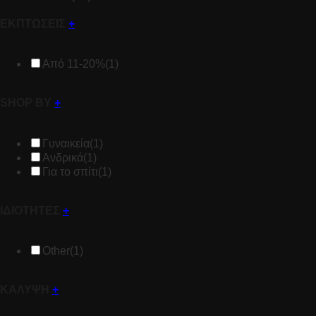
ΕΚΠΤΩΣΕΙΣ
+
Από 11-20%
(1)
SHOP BY
+
Γυναικεία
(1)
Ανδρικά
(1)
Για το σπίτι
(1)
ΙΔΙΟΤΗΤΕΣ
+
Other
(1)
ΚΑΛΥΨΗ
+