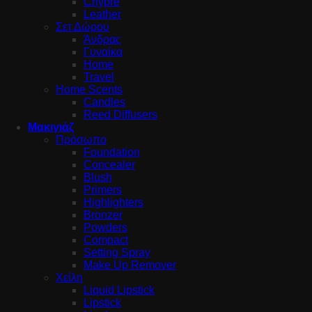
Chypre
Leather
Σετ Δώρου
Άνδρας
Γυναίκα
Home
Travel
Home Scents
Candles
Reed Diffusers
Μακιγιάζ
Πρόσωπο
Foundation
Concealer
Blush
Primers
Highlighters
Bronzer
Powders
Compact
Setting Spray
Make Up Remover
Χείλη
Liquid Lipstick
Lipstick