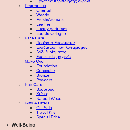
Εργαλεία περιποίησης άκρων
Fragrances
Oriental
Woody
Fresh/Aromatic
Leather
Luxury perfumes
Eau de Cologne
Face Care
Προϊόντα Ξυρίσματος
Ενυδάτωση και Καθαρισμός
Λάδι ξυρίσματος
Ξυριστικές μηχανές
Make Over
Foundation
Concealer
Bronzer
Powders
Hair Care
Βούρτσες
Χτένες
Natural Wood
Gifts & Offers
Gift Sets
Travel Kits
Special Price
Well-Being