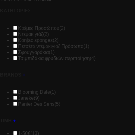
ΚΑΤΗΓΟΡΙΕΣ
Κρέμες Προσώπου
(2)
Ντεμακιγιάζ
(2)
Konjac sponges
(2)
Πετσέτα ντεμακιγιάζ Πρόσωπο
(1)
Σφουγγαράκια
(1)
Τσιμπιδάκια φρυδιών περιποίηση
(4)
BRANDS
+
Blooming Dale
(1)
Janeke
(9)
Panier Des Sens
(5)
ΤΙΜΗ
+
1-50€
(13)