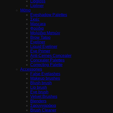
Lipgloss
Lipliner
Μάτια
Eyeshadow Palettes
Σκιές
Mascara
Φρύδια
Μολύβια Ματιών
Brow Tatoo
Eyeliner
Liquid Eyeliner
Eye Primer
Anti-Cernes Concealer
Concealer Palettes
Correcting Palette
Accessories
False Eyelashes
Makeup brushes
Blush brush
Lip brush
Eye brush
Velvet Brushes
Blenders
Σφουγγαράκια
Brush Cleaner