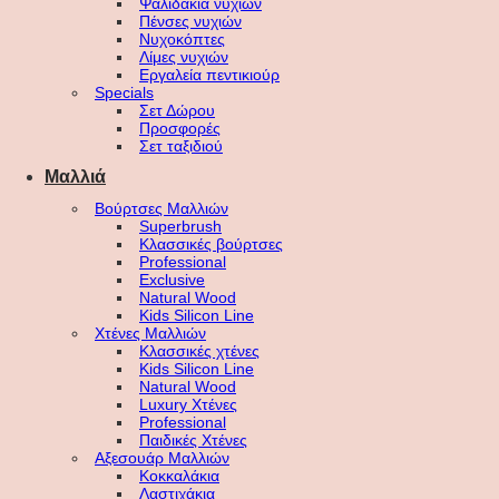
Ψαλιδάκια νυχιών
Πένσες νυχιών
Νυχοκόπτες
Λίμες νυχιών
Εργαλεία πεντικιούρ
Specials
Σετ Δώρου
Προσφορές
Σετ ταξιδιού
Μαλλιά
Βούρτσες Μαλλιών
Superbrush
Κλασσικές βούρτσες
Professional
Exclusive
Natural Wood
Kids Silicon Line
Χτένες Μαλλιών
Κλασσικές χτένες
Kids Silicon Line
Natural Wood
Luxury Χτένες
Professional
Παιδικές Χτένες
Αξεσουάρ Μαλλιών
Κοκκαλάκια
Λαστιχάκια