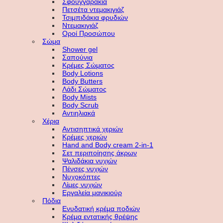
Σφουγγαράκια
Πετσέτα ντεμακιγιάζ
Τσιμπιδάκια φρυδιών
Ντεμακιγιάζ
Οροί Προσώπου
Σώμα
Shower gel
Σαπούνια
Κρέμες Σώματος
Body Lotions
Body Butters
Λάδι Σώματος
Body Mists
Body Scrub
Αντιηλιακά
Χέρια
Αντισηπτικά χεριών
Κρέμες χεριών
Hand and Body cream 2-in-1
Σετ περιποίησης άκρων
Ψαλιδάκια νυχιών
Πένσες νυχιών
Νυχοκόπτες
Λίμες νυχιών
Εργαλεία μανικιούρ
Πόδια
Ενυδατική κρέμα ποδιών
Κρέμα εντατικής θρέψης