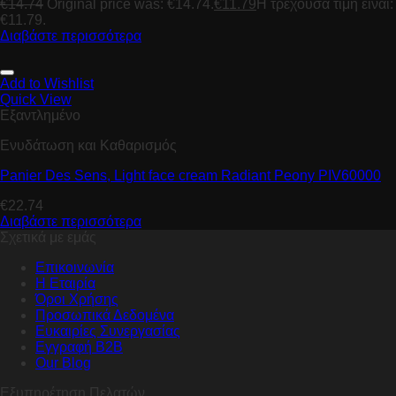
€
14.74
Original price was: €14.74.
€
11.79
Η τρέχουσα τιμή είναι:
€11.79.
Διαβάστε περισσότερα
Add to Wishlist
Quick View
Εξαντλημένο
Ενυδάτωση και Καθαρισμός
Panier Des Sens, Light face cream Radiant Peony PIV60000
€
22.74
Διαβάστε περισσότερα
Σχετικά με εμάς
Επικοινωνία
Η Εταιρία
Όροι Χρήσης
Προσωπικά Δεδομένα
Ευκαιρίες Συνεργασίας
Εγγραφή B2B
Our Blog
Εξυπηρέτηση Πελατών