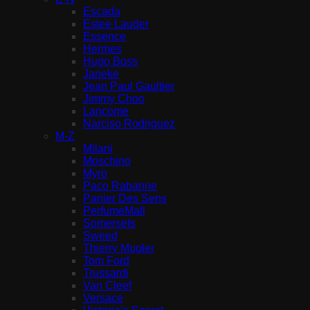
Escada
Estee Lauder
Essence
Hermes
Hugo Boss
Janeke
Jean Paul Gaultier
Jimmy Choo
Lancome
Narciso Rodriguez
M-Z
Milani
Moschino
Myro
Paco Rabanne
Panier Des Sens
PerfumeMall
Somersets
Sweed
Thierry Mugler
Tom Ford
Trussardi
Van Cleef
Versace