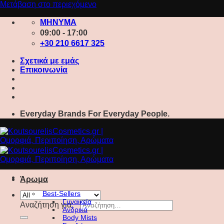
Μετάβαση στο περιεχόμενο
ΜΗΝΥΜΑ
09:00 - 17:00
+30 210 6617 325
Σχετικά με εμάς
Επικοινωνία
Everyday Brands For Everyday People.
Άρωμα
Best-Sellers
Γυναικεία
Αναζήτηση για:
Ανδρικά
Body Mists