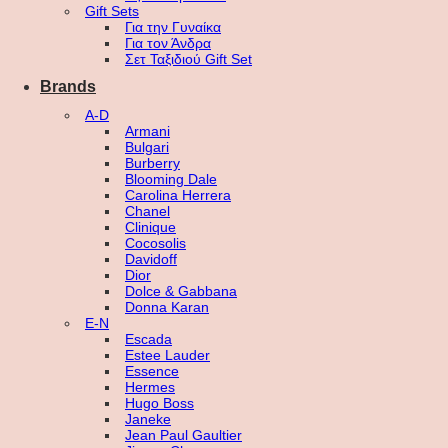
Gift Sets
Για την Γυναίκα
Για τον Άνδρα
Σετ Ταξιδιού Gift Set
Brands
A-D
Armani
Bulgari
Burberry
Blooming Dale
Carolina Herrera
Chanel
Clinique
Cocosolis
Davidoff
Dior
Dolce & Gabbana
Donna Karan
E-N
Escada
Estee Lauder
Essence
Hermes
Hugo Boss
Janeke
Jean Paul Gaultier