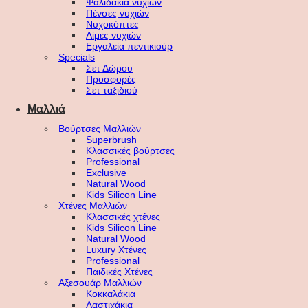
Ψαλιδάκια νυχιών
Πένσες νυχιών
Νυχοκόπτες
Λίμες νυχιών
Εργαλεία πεντικιούρ
Specials
Σετ Δώρου
Προσφορές
Σετ ταξιδιού
Μαλλιά
Βούρτσες Μαλλιών
Superbrush
Κλασσικές βούρτσες
Professional
Exclusive
Natural Wood
Kids Silicon Line
Χτένες Μαλλιών
Κλασσικές χτένες
Kids Silicon Line
Natural Wood
Luxury Χτένες
Professional
Παιδικές Χτένες
Αξεσουάρ Μαλλιών
Κοκκαλάκια
Λαστιχάκια