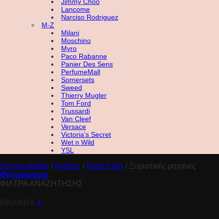
Jimmy Choo
Lancome
Narciso Rodriguez
M-Z
Milani
Moschino
Myro
Paco Rabanne
Panier Des Sens
PerfumeMall
Somersets
Sweed
Thierry Mugler
Tom Ford
Trussardi
Van Cleef
Versace
Victoria’s Secret
Wet n Wild
YSL
Αρχική σελίδα
/
Άνδρας
/
Face Care
/
Ξυριστικές μηχανές
Φιλτράρισμα
ΦΙΛΤΡΑ ΑΝΑΖΗΤΗΣΗΣ
BRANDS
+