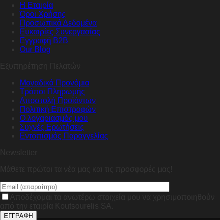
Η Εταιρία
Όροι Χρήσης
Προσωπικά Δεδομένα
Ευκαιρίες Συνεργασίας
Εγγραφή B2B
Our Blog
Εξυπηρέτηση Πελατών
Μοναδικά Προνόμια
Τρόποι Πληρωμής
Αποστολή Προϊόντων
Πολιτική Επιστροφών
Ο λογαριασμός μου
Συχνές Ερωτήσεις
Εντοπισμός Παραγγελίας
Newsletter
Μάθετε πρώτοι τα νέα μας και τις προσφορές μας!
Αποδέχομαι τα ανωτέρω στοιχεία μου να χρησιμοποιηθούν
από την εταιρία Koutsourelis SA.