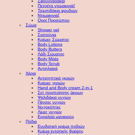
Σφουγγαράκια
Πετσέτα ντεμακιγιάζ
Τσιμπιδάκια φρυδιών
Ντεμακιγιάζ
Οροί Προσώπου
Σώμα
Shower gel
Σαπούνια
Κρέμες Σώματος
Body Lotions
Body Butters
Λάδι Σώματος
Body Mists
Body Scrub
Αντιηλιακά
Χέρια
Αντισηπτικά χεριών
Κρέμες χεριών
Hand and Body cream 2-in-1
Σετ περιποίησης άκρων
Ψαλιδάκια νυχιών
Πένσες νυχιών
Νυχοκόπτες
Λίμες νυχιών
Εργαλεία μανικιούρ
Πόδια
Ενυδατική κρέμα ποδιών
Κρέμα εντατικής θρέψης