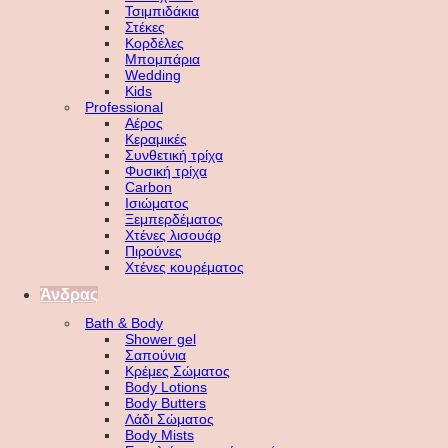
Τσιμπιδάκια
Στέκες
Κορδέλες
Μπομπάρια
Wedding
Kids
Professional
Αέρος
Κεραμικές
Συνθετική τρίχα
Φυσική τρίχα
Carbon
Ισιώματος
Ξεμπερδέματος
Χτένες λισουάρ
Πιρούνες
Χτένες κουρέματος
Άνδρας
Bath & Body
Shower gel
Σαπούνια
Κρέμες Σώματος
Body Lotions
Body Butters
Λάδι Σώματος
Body Mists