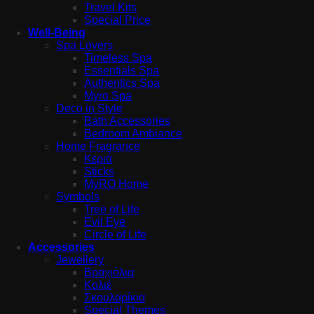
Travel Kits
Special Price
Well-Being
Spa Lovers
Timeless Spa
Essentials Spa
Authentics Spa
Myro Spa
Deco in Style
Bath Accessories
Bedroom Ambiance
Home Fragrance
Κεριά
Sticks
MyRO Home
Symbols
Tree of Life
Evil Eye
Circle of Life
Accessories
Jewellery
Βραχιόλια
Κολιέ
Σκουλαρίκια
Special Themes