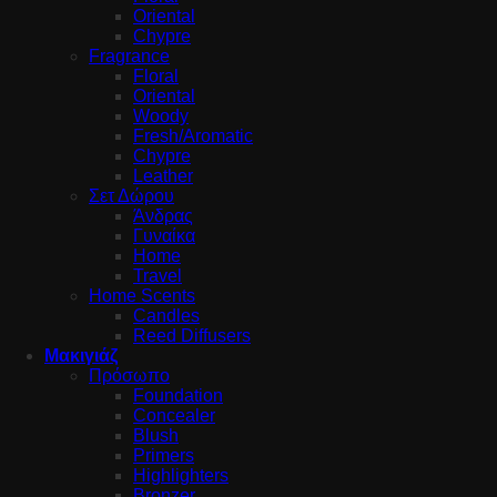
Oriental
Chypre
Fragrance
Floral
Oriental
Woody
Fresh/Aromatic
Chypre
Leather
Σετ Δώρου
Άνδρας
Γυναίκα
Home
Travel
Home Scents
Candles
Reed Diffusers
Μακιγιάζ
Πρόσωπο
Foundation
Concealer
Blush
Primers
Highlighters
Bronzer