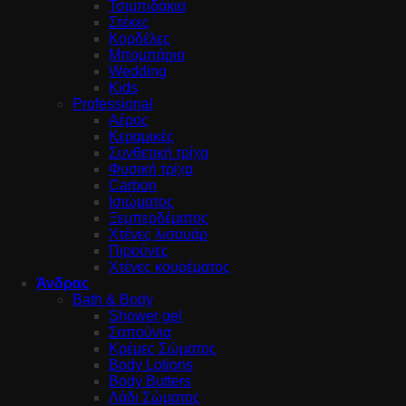
Τσιμπιδάκια
Στέκες
Κορδέλες
Μπομπάρια
Wedding
Kids
Professional
Αέρος
Κεραμικές
Συνθετική τρίχα
Φυσική τρίχα
Carbon
Ισιώματος
Ξεμπερδέματος
Χτένες λισουάρ
Πιρούνες
Χτένες κουρέματος
Άνδρας
Bath & Body
Shower gel
Σαπούνια
Κρέμες Σώματος
Body Lotions
Body Butters
Λάδι Σώματος