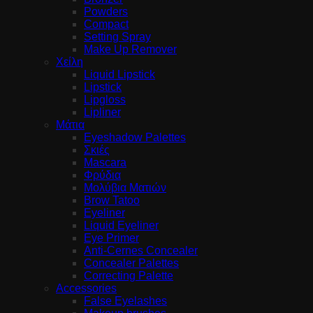
Powders
Compact
Setting Spray
Make Up Remover
Χείλη
Liquid Lipstick
Lipstick
Lipgloss
Lipliner
Μάτια
Eyeshadow Palettes
Σκιές
Mascara
Φρύδια
Μολύβια Ματιών
Brow Tatoo
Eyeliner
Liquid Eyeliner
Eye Primer
Anti-Cernes Concealer
Concealer Palettes
Correcting Palette
Accessories
False Eyelashes