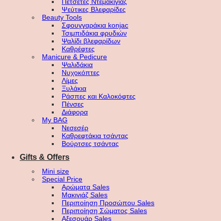
Πετσέτες Ντεμακιγιάζ
Ψεύτικες Βλεφαρίδες
Beauty Tools
Σφουγγαράκια konjac
Τσιμπιδάκια φρυδιών
Ψαλίδι βλεφαρίδων
Καθρέφτες
Manicure & Pedicure
Ψαλιδάκια
Νυχοκόπτες
Λίμες
Ξυλάκια
Ράσπες και Καλοκόφτες
Πένσες
Διάφορα
My BAG
Νεσεσέρ
Καθρεφτάκια τσάντας
Βούρτσες τσάντας
Gifts & Offers
Mini size
Special Price
Αρώματα Sales
Μακιγιάζ Sales
Περιποίηση Προσώπου Sales
Περιποίηση Σώματος Sales
Αξεσουάρ Sales