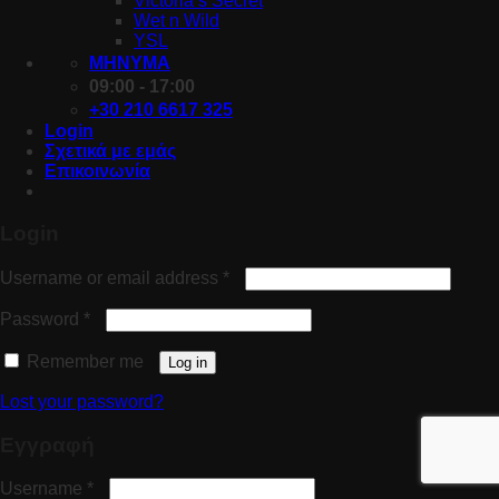
Victoria’s Secret
Wet n Wild
YSL
ΜΗΝΥΜΑ
09:00 - 17:00
+30 210 6617 325
Login
Σχετικά με εμάς
Επικοινωνία
Login
Username or email address
*
Password
*
Remember me
Log in
Lost your password?
Εγγραφή
Username
*