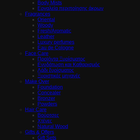
Body Mists
Εργαλεία περιποίησης άκρων
Fragrances
Oriental
Woody
Fresh/Aromatic
Leather
Luxury perfumes
Eau de Cologne
Face Care
Προϊόντα Ξυρίσματος
Ενυδάτωση και Καθαρισμός
Λάδι ξυρίσματος
Ξυριστικές μηχανές
Make Over
Foundation
Concealer
Bronzer
Powders
Hair Care
Βούρτσες
Χτένες
Natural Wood
Gifts & Offers
Gift Sets