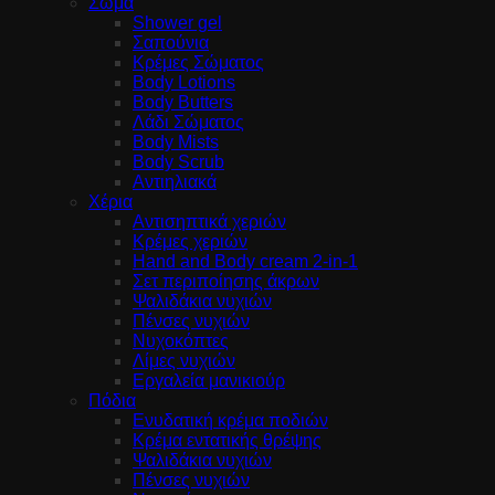
Σώμα
Shower gel
Σαπούνια
Κρέμες Σώματος
Body Lotions
Body Butters
Λάδι Σώματος
Body Mists
Body Scrub
Αντιηλιακά
Χέρια
Αντισηπτικά χεριών
Κρέμες χεριών
Hand and Body cream 2-in-1
Σετ περιποίησης άκρων
Ψαλιδάκια νυχιών
Πένσες νυχιών
Νυχοκόπτες
Λίμες νυχιών
Εργαλεία μανικιούρ
Πόδια
Ενυδατική κρέμα ποδιών
Κρέμα εντατικής θρέψης
Ψαλιδάκια νυχιών
Πένσες νυχιών