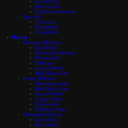
Νυχοκόπτες
Λίμες νυχιών
Εργαλεία πεντικιούρ
Specials
Σετ Δώρου
Προσφορές
Σετ ταξιδιού
Μαλλιά
Βούρτσες Μαλλιών
Superbrush
Κλασσικές βούρτσες
Professional
Exclusive
Natural Wood
Kids Silicon Line
Χτένες Μαλλιών
Κλασσικές χτένες
Kids Silicon Line
Natural Wood
Luxury Χτένες
Professional
Παιδικές Χτένες
Αξεσουάρ Μαλλιών
Κοκκαλάκια
Λαστιχάκια