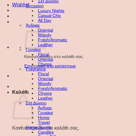
Σετ Δώρου
Wishlist
Occasion
Luxury Nights
Casual Chic
All Day
Άνδρας
Oriental
Woody
Fresh/Aromatic
Leather
Γυναίκα
Floral
Κανένα προϊόν στο καλάθι σας.
Oriental
Chypre
Επιστροφή στο κατάστημα
Fragrance
Floral
Oriental
Woody
Fresh/Aromatic
Καλάθι
Chypre
Leather
Σετ Δώρου
Άνδρας
Γυναίκα
Home
Travel
Home Scents
Κανένα προϊόν στο καλάθι σας.
Candles