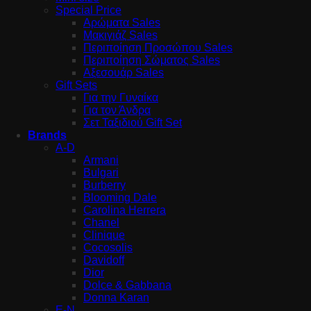
Special Price
Αρώματα Sales
Μακιγιάζ Sales
Περιποίηση Προσώπου Sales
Περιποίηση Σώματος Sales
Αξεσουάρ Sales
Gift Sets
Για την Γυναίκα
Για τον Άνδρα
Σετ Ταξιδιού Gift Set
Brands
A-D
Armani
Bulgari
Burberry
Blooming Dale
Carolina Herrera
Chanel
Clinique
Cocosolis
Davidoff
Dior
Dolce & Gabbana
Donna Karan
E-N