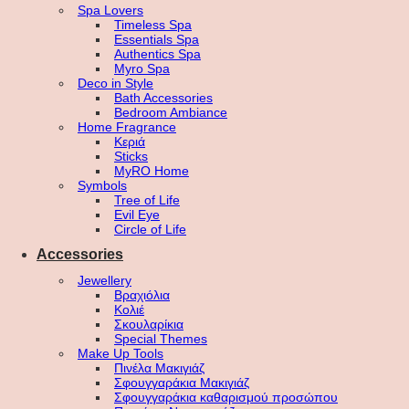
Spa Lovers
Timeless Spa
Essentials Spa
Authentics Spa
Myro Spa
Deco in Style
Bath Accessories
Bedroom Ambiance
Home Fragrance
Κεριά
Sticks
MyRO Home
Symbols
Tree of Life
Evil Eye
Circle of Life
Accessories
Jewellery
Βραχιόλια
Κολιέ
Σκουλαρίκια
Special Themes
Make Up Tools
Πινέλα Μακιγιάζ
Σφουγγαράκια Μακιγιάζ
Σφουγγαράκια καθαρισμού προσώπου