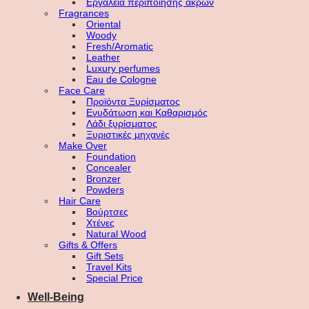
Εργαλεία περιποίησης άκρων
Fragrances
Oriental
Woody
Fresh/Aromatic
Leather
Luxury perfumes
Eau de Cologne
Face Care
Προϊόντα Ξυρίσματος
Ενυδάτωση και Καθαρισμός
Λάδι ξυρίσματος
Ξυριστικές μηχανές
Make Over
Foundation
Concealer
Bronzer
Powders
Hair Care
Βούρτσες
Χτένες
Natural Wood
Gifts & Offers
Gift Sets
Travel Kits
Special Price
Well-Being