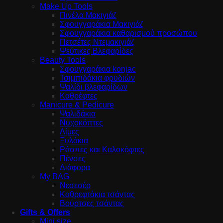
Make Up Tools
Πινέλα Μακιγιάζ
Σφουγγαράκια Μακιγιάζ
Σφουγγαράκια καθαρισμού προσώπου
Πετσέτες Ντεμακιγιάζ
Ψεύτικες Βλεφαρίδες
Beauty Tools
Σφουγγαράκια konjac
Τσιμπιδάκια φρυδιών
Ψαλίδι βλεφαρίδων
Καθρέφτες
Manicure & Pedicure
Ψαλιδάκια
Νυχοκόπτες
Λίμες
Ξυλάκια
Ράσπες και Καλοκόφτες
Πένσες
Διάφορα
My BAG
Νεσεσέρ
Καθρεφτάκια τσάντας
Βούρτσες τσάντας
Gifts & Offers
Mini size