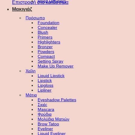
Reed Diffusers
Επιστροφή στο κατάστημα
Μακιγιάζ
Πρόσωπο
Foundation
Concealer
Blush
Primers
Highlighters
Bronzer
Powders
Compact
Setting Spray
Make Up Remover
Χείλη
Liquid Lipstick
Lipstick
Lipgloss
Lipliner
Μάτια
Eyeshadow Palettes
Σκιές
Mascara
Φρύδια
Μολύβια Ματιών
Brow Tatoo
Eyeliner
Liquid Eyeliner