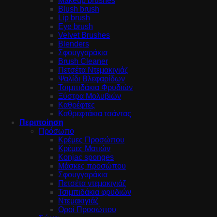
Makeup brushes
Blush brush
Lip brush
Eye brush
Velvet Brushes
Blenders
Σφουγγαράκια
Brush Cleaner
Πετσέτα Ντεμακιγιάζ
Ψαλίδι Βλεφαρίδων
Τσιμπιδάκια Φρυδιών
Ξύστρα Μολυβιών
Καθρέφτες
Καθρεφτάκια τσάντας
Περιποίηση
Πρόσωπο
Κρέμες Προσώπου
Κρέμες Ματιών
Konjac sponges
Μάσκες προσώπου
Σφουγγαράκια
Πετσέτα ντεμακιγιάζ
Τσιμπιδάκια φρυδιών
Ντεμακιγιάζ
Οροί Προσώπου