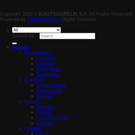
Copyright 2026 ©
KOUTSOURELIS S.A.
All Rights Reserved
Powered by
ClickProject.gr
Digital Services
Search for:
Άρωμα
Best-Sellers
Γυναικεία
Ανδρικά
Body Mists
Σετ Δώρου
Occasion
Luxury Nights
Casual Chic
All Day
Άνδρας
Oriental
Woody
Fresh/Aromatic
Leather
Γυναίκα
Floral