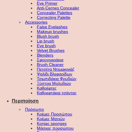
Eye Primer
Anti-Cernes Concealer
Concealer Palettes
Correcting Palette
Accessories
False Eyelashes
Makeup brushes
Blush brush
Lip brush
Eye brush
Velvet Brushes
Blenders
Σφουγγαράκια
Brush Cleaner
Πετσέτα Ντεμακιγιάζ
Ψαλίδι Βλεφαρίδων
Τσιμπιδάκια Φρυδιών
Ξύστρα Μολυβιών
Καθρέφτες
Καθρεφτάκια τσάντας
Περιποίηση
Πρόσωπο
Κρέμες Προσώπου
Κρέμες Ματιών
Konjac sponges
Μάσκες προσώπου